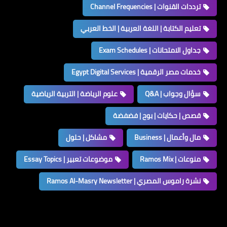
ترددات القنوات | Channel Frequencies
تعليم الكتابة | اللغة العربية | الخط العربي
جداول الامتحانات | Exam Schedules
خدمات مصر الرقمية | Egypt Digital Services
سؤال وجواب | Q&A
علوم الرياضة | التربية الرياضية
قصص | حكايات | بوح | فضفضة
مال وأعمال | Business
مشاكل | حلول
منوعات | Ramos Mix
موضوعات تعبير | Essay Topics
نشرة راموس المصري | Ramos Al-Masry Newsletter