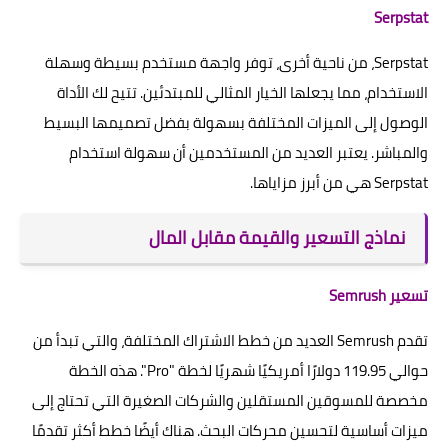
Serpstat
Serpstat، من ناحية أخرى، توفر واجهة مستخدم بسيطة وسهلة
الاستخدام، مما يجعلها الخيار المثالي للمبتدئين. تتيح لك الأداة
الوصول إلى الميزات المختلفة بسهولة بفضل تصميمها البسيط
والمباشر. يعتبر العديد من المستخدمين أن سهولة استخدام
Serpstat هي من أبرز مزاياها.
نماذج التسعير والقيمة مقابل المال
تسعير Semrush
تقدم Semrush العديد من خطط الاشتراك المختلفة، والتي تبدأ من
حوالي 119.95 دولارًا أمريكيًا شهريًا لخطة "Pro". هذه الخطة
مخصصة للمسوقين المستقلين والشركات الصغيرة التي تحتاج إلى
ميزات أساسية لتحسين محركات البحث. هناك أيضًا خطط أكثر تقدمًا