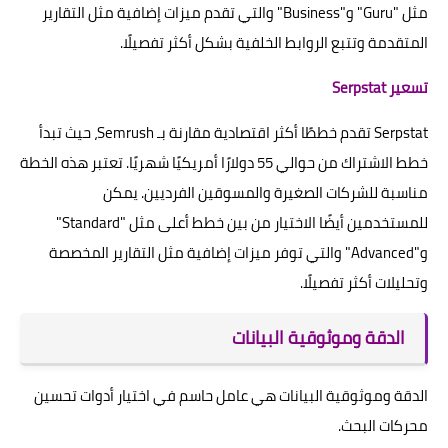
مثل "Guru" و"Business" والتي تقدم ميزات إضافية مثل التقارير
المتقدمة وتتبع الروابط الخلفية بشكل أكثر تفصيلًا.
تسعير Serpstat
Serpstat تقدم خططًا أكثر اقتصادية مقارنة بـ Semrush، حيث تبدأ
خطط الاشتراك من حوالي 55 دولارًا أمريكيًا شهريًا. تعتبر هذه الخطة
مناسبة للشركات الصغيرة والمسوقين الفرديين. يمكن
للمستخدمين أيضًا الاختيار من بين خطط أعلى مثل "Standard"
و"Advanced" والتي توفر ميزات إضافية مثل التقارير المخصصة
وتحليلات أكثر تفصيلًا.
الدقة وموثوقية البيانات
الدقة وموثوقية البيانات هي عامل حاسم في اختيار أدوات تحسين
محركات البحث.