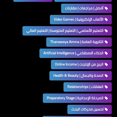
أفضل | مراجعات | مقارنات
الألعاب الإلكترونية | Video Games
التعليم الأساسي | التعليم المتوسط | التعليم العالي
الثانوية العامة | Thanaweya Amma
الذكاء الاصطناعي | Artificial Intelligence
الربح من الإنترنت | Online Income
الصحة والجمال | Health & Beauty
العلاقات | Relationships
المرحلة الإعدادية | Preparatory Stage
تحسين محركات البحث