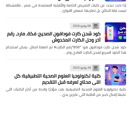
إذا كنت تبحث عن كليات التمريض الخاصة والأهلية المعتمدة في مصر ، فالمشكلة
ليست قلة النتائج، بل تضاربها؛ فبعض القوائ…
06 يوليو 2026
كود شحن كارت فودافون الصحيح: فكة، مارد، رقم
آخر وحل الكارت المخدوش
كود شحن كارت فودافون هو: *858*رقم الكارت# ثم اضغط اتصال. يمكن استخدام
هذا الكود السريع لشحن الكارت العادي وكر…
29 يوليو 2025
كلية تكنولوجيا العلوم الصحية التطبيقية: كل
اللي محتاج تعرفه قبل التقديم
كلية تكنولوجيا العلوم الصحية التطبيقية بقت مؤخرًا واحدة من أكثر الكليات اللي
عليها إقبال كبير من الطلبة اللي عايزين بدي…