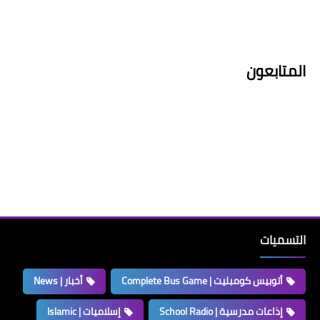
المتابعون
التسميات
أتوبيس كومبليت | Complete Bus Game
أخبار | News
إذاعات مدرسية | School Radio
إسلاميات | Islamic