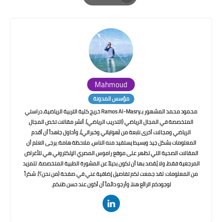
Print
Mahmoud
مؤسس المدونة
محمود محمد المشهور بـRamos Al-Masry خريج كلية التربية الرياضية، دراستي
المتخصصة في المجال الرياضي (التدريب الرياضي). أنشر مقالات تخص المجال
الرياضي ومجالات أخرى نابعة من (هواياتي وخبراتي)، وأحاول جاهداً أن أقدم
المعلومات بشكل جيد وبسيط يستفيد منه الناس. ملاحظة هامة: يرجى العلم أن
المقالات الصحية التي تظهر على موقع راموس المصري الإلكتروني هي للأغراض
المرجعية فقط، ولا يُقصد بها أن تكون بديلاً عن المشورة الطبية المتخصصة. للمزيد
من المعلومات: لقد جمعت لكم تفاصيل إضافية عني في صفحة (من نحن؟). شكراً
لوجودكم الرائع هنا، وأرجو دائماً أن أكون عند حسن ظنكم.