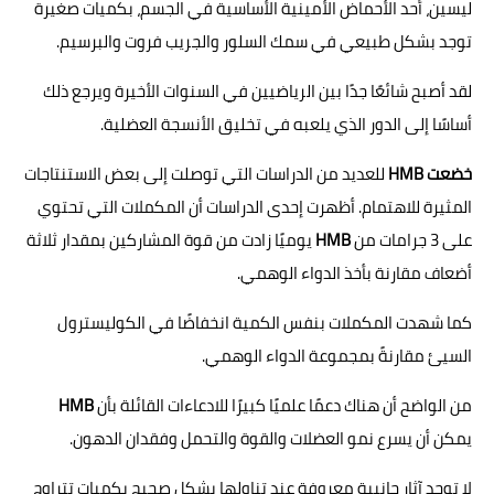
ليسين، أحد الأحماض الأمينية الأساسية في الجسم، بكميات صغيرة
توجد بشكل طبيعي في سمك السلور والجريب فروت والبرسيم.
لقد أصبح شائعًا جدًا بين الرياضيين في السنوات الأخيرة ويرجع ذلك
أساسًا إلى الدور الذي يلعبه في تخليق الأنسجة العضلية.
خضعت HMB
للعديد من الدراسات التي توصلت إلى بعض الاستنتاجات
المثيرة للاهتمام. أظهرت إحدى الدراسات أن المكملات التي تحتوي
على 3 جرامات من
HMB
يوميًا زادت من قوة المشاركين بمقدار ثلاثة
أضعاف مقارنة بأخذ الدواء الوهمي.
كما شهدت المكملات بنفس الكمية انخفاضًا في الكوليسترول
السيئ مقارنةً بمجموعة الدواء الوهمي.
من الواضح أن هناك دعمًا علميًا كبيرًا للادعاءات القائلة بأن
HMB
يمكن أن يسرع نمو العضلات والقوة والتحمل وفقدان الدهون.
لا توجد آثار جانبية معروفة عند تناولها بشكل صحيح بكميات تتراوح