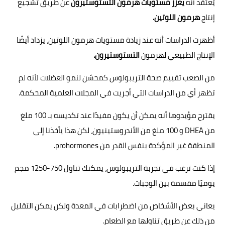
يُعتقد أنه
يعزز مستويات هرمون التستوستيرون
عن طريق تشجيع
إنتاج
هرمون اللوتين.
أظهرت الدراسات أنه عند زيادة مستويات هرمون اللوتين، يزداد أيضًا
الإنتاج الطبيعي لهرمون
التستوستيرون.
من الصعب تقييم صحة التريبولوس كمحسّن لنمو العضلات لأنه لم
تظهر أي من الدراسات التي أجريت في المجلات العلمية المحكمة.
يقترح مؤيدوها أنه يمكن أن يكون مفيدًا عند تكديسه بـ 100 ملغ
من DHEA و 100 ملغ من الأندروستينيون، لكن هذا يأخذنا إلى
المنطقة غير المؤكدة بنفس القدر من prohormones.
إذا كنت ترغب في تجربة التريبولوس، يمكنك تناول 750-1250 مجم
يوميًا مقسمة بين الوجبات.
يعاني بعض الأشخاص من اضطرابات في المعدة ولكن يمكن التقليل
من ذلك عن طريق تناولها مع الطعام.