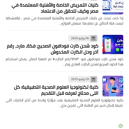
كليات التمريض الخاصة والأهلية المعتمدة في
مصر وكيف تتحقق من الاعتماد
إذا كنت تبحث عن كليات التمريض الخاصة والأهلية المعتمدة في مصر ، فالمشكلة
ليست قلة النتائج، بل تضاربها؛ فبعض القوائ…
06 يوليو 2026
كود شحن كارت فودافون الصحيح: فكة، مارد، رقم
آخر وحل الكارت المخدوش
كود شحن كارت فودافون هو: *858*رقم الكارت# ثم اضغط اتصال. يمكن استخدام
هذا الكود السريع لشحن الكارت العادي وكر…
29 يوليو 2025
كلية تكنولوجيا العلوم الصحية التطبيقية: كل
اللي محتاج تعرفه قبل التقديم
كلية تكنولوجيا العلوم الصحية التطبيقية بقت مؤخرًا واحدة من أكثر الكليات اللي
عليها إقبال كبير من الطلبة اللي عايزين بدي…