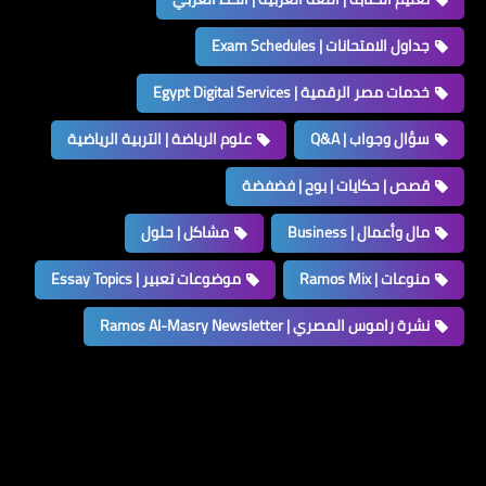
جداول الامتحانات | Exam Schedules
خدمات مصر الرقمية | Egypt Digital Services
سؤال وجواب | Q&A
علوم الرياضة | التربية الرياضية
قصص | حكايات | بوح | فضفضة
مال وأعمال | Business
مشاكل | حلول
منوعات | Ramos Mix
موضوعات تعبير | Essay Topics
نشرة راموس المصري | Ramos Al-Masry Newsletter