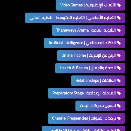
الألعاب الإلكترونية | Video Games
التعليم الأساسي | التعليم المتوسط | التعليم العالي
الثانوية العامة | Thanaweya Amma
الذكاء الاصطناعي | Artificial Intelligence
الربح من الإنترنت | Online Income
الصحة والجمال | Health & Beauty
العلاقات | Relationships
المرحلة الإعدادية | Preparatory Stage
تحسين محركات البحث
ترددات القنوات | Channel Frequencies
تعليم الكتابة | اللغة العربية | الخط العربي