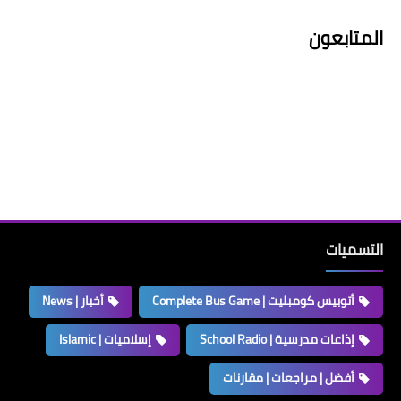
المتابعون
التسميات
أتوبيس كومبليت | Complete Bus Game
أخبار | News
إذاعات مدرسية | School Radio
إسلاميات | Islamic
أفضل | مراجعات | مقارنات