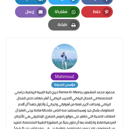
LinkedIn
Twitter
Facebook
حفظ
مشاركة
إرسال
Email
Whatsapp
Pinterest
طباعة
Print
Mahmoud
مؤسس المدونة
محمود محمد المشهور بـRamos Al-Masry خريج كلية التربية الرياضية، دراستي
المتخصصة في المجال الرياضي (التدريب الرياضي). أنشر مقالات تخص المجال
الرياضي ومجالات أخرى نابعة من (هواياتي وخبراتي)، وأحاول جاهداً أن أقدم
المعلومات بشكل جيد وبسيط يستفيد منه الناس. ملاحظة هامة: يرجى العلم أن
المقالات الصحية التي تظهر على موقع راموس المصري الإلكتروني هي للأغراض
المرجعية فقط، ولا يُقصد بها أن تكون بديلاً عن المشورة الطبية المتخصصة. للمزيد
من المعلومات: لقد جمعت لكم تفاصيل إضافية عني في صفحة (من نحن؟). شكراً