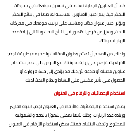
كما أن العناوين الجذابة تساعد في تحسين موقعك في محركات
البحث، حيث يتم اختيار العناوين المناسبة لعرضها في نتائج البحث،
ويؤثر اختيار عنوان جذاب ومناسب على ترتيب موقعك في محركات
البحث، ويعزز من فرص الظهور في نتائج البحث وبالتالي زيادة عدد
الزوار لمدونتك.
ولذلك، من المهم أن تهتم بعنوان المقالات وتصميمه بطريقة تجذب
القراء وتحفزهم على زيارة مدونتك، مع الحرص على عدم استخدام
عناوين مضللة أو خادعة لأن ذلك قد يؤدي إلى خسارة زوارك أو
الحصول على تأثير عكسي على النشاط ونظام البحث لديك.
استخدام الإحصائيات والأرقام في العنوان
يمكن استخدام الإحصائيات والأرقام في العنوان لجذب انتباه القارئ
وزيادة عدد الزيارات، وذلك لأنها تعطي شعورًا بالدقة والشمولية
للمحتوى وتجذب الانتباه. فمثلاً، يمكن استخدام الأرقام في العنوان