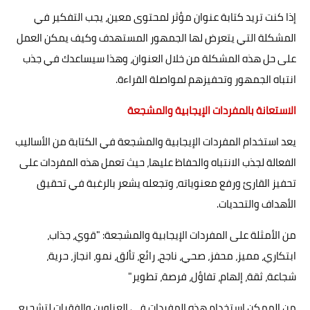
إذا كنت تريد كتابة عنوان مؤثر لمحتوى معين، يجب التفكير في
المشكلة التي يتعرض لها الجمهور المستهدف وكيف يمكن العمل
على حل هذه المشكلة من خلال العنوان، وهذا سيساعدك في جذب
انتباه الجمهور وتحفيزهم لمواصلة القراءة.
الاستعانة بالمفردات الإيجابية والمشجعة
يعد استخدام المفردات الإيجابية والمشجعة في الكتابة من الأساليب
الفعالة لجذب الانتباه والحفاظ عليها، حيث تعمل هذه المفردات على
تحفيز القارئ ورفع معنوياته، وتجعله يشعر بالرغبة في تحقيق
الأهداف والتحديات.
من الأمثلة على المفردات الإيجابية والمشجعة: "قوي، جذاب،
ابتكاري، مميز، محفز، صحي، ناجح، رائع، تألق، نمو، انجاز، حرية،
شجاعة، ثقة، إلهام، تفاؤل، فرصة، تطوير"
من الممكن استخدام هذه المفردات في العناوين والفقرات لتشجيع