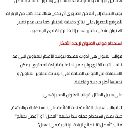
4. تحليل البيانات ومقارنة أداء النسختين، واختيار النسخة الأفضل.
يجب الانتباه إلى أنه من الضروري أن يكون هناك عدد كافٍ من الزيارات
للموقع للحصول على نتائج دقيقة للاختبار، كما يجب عدم تغيير
العنوان بشكل متكرر لعدم إثارة الارتباك لدى الجمهور.
استخدام قوالب العنوان لإيجاد الأفكار
قوالب العنوان هي أدوات مفيدة لتوليد الأفكار للعناوين التي قد
تلفت انتباه القارئ وتزيد من احتمالية قراءة المحتوى. يمكن
الاستفادة من القوالب المتاحة على الإنترنت لتطوير العناوين و
تجعلها أكثر جاذبية وفاعلية.
على سبيل المثال، قوالب العنوان المميزة هي:
1. قوالب العنوان القائمة: تحث القائمة على الاستكشاف والمتعة،
حيث يمكن استخدام جملة تبدأ بكلمة "أفضل" أو "أفضل نصائح"،
مثال: "أفضل 10 نصائح لزيادة الإنتاجية في العمل".