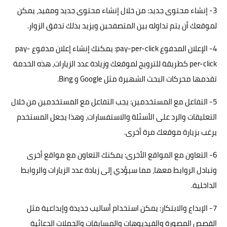
3- إنشاء محتوى جديد: من خلال إنشاء محتوى جديد ومفيد، يمكن
لموقعك أن يتم تداوله بين المتصفحين ويزيد بذلك تدفق الزوار.
4- الإعلان المدفوع pay-per-click: يمكنك إنشاء إعلان مدفوع pay-
per-click كطريقة للترويج لموقعك وزيادة عدد الزيارات، هذه الخدمة
تقدمها محركات البحث الشهيرة مثل Google و Bing.
5- التفاعل مع المستخدمين: يجب التفاعل مع المستخدمين من خلال
التعليقات والرد على الأسئلة والاستفسارات، وهذا يجعل المستخدم
يرغب بزيارة موقعك مرة أخرى.
6- التعاون مع المواقع الأخرى: يمكنك التعاون مع مواقع أخرى
وتبادل الروابط معها، مما سيؤدي إلى زيادة عدد الزيارات والروابط
الداخلية.
7- الإبداع والابتكار: يمكن استخدام أساليب جديدة وإبداعية مثل
القصص المصورة والفيديوهات والمسابقات والحملات الدعائية