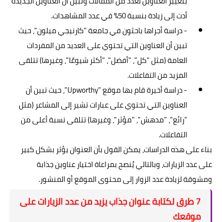
بتغيير العناوين لعدد من المقالات وتبين أن العناوين الجديدة
أدت إلى زيادة بنسبة 50% في عدد المشاهدات.
- دراسة أجراها باحثون في جامعة "كارنيجي ميلون"، حيث
تبين أن العناوين التي تحتوي على العديد من المفردات
العامة (مثل "كل"، "أفضل"، "أكثر شيوعًا"، وغيرها) تتلقى
المزيد من التفاعلات.
- دراسة أخيرة قام بها موقع "Upworthy"، حيث تبين أن
العناوين التي تحتوي على عبارات تشير إلى المشاعر (مثل
"رائع"، "مدهش"، "مؤثر"، وغيرها) تتلقى نسبة أعلى من
التفاعلات.
بناء على هذه الدراسات، يمكن القول بأن العنوان يؤثر بشكل كبير
على عدد الزيارات، وبالتالي يُنصح بمراعاة اختيار عناوين جذابة
ومشوقة لزيادة عدد الزوار إلى محتوى الموقع أو المنشور.
7 طرق لكتابة عنوان جذاب يزيد من عدد الزيارات على
موقعك