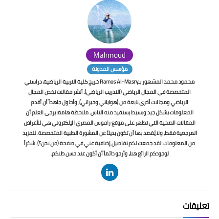
Mahmoud
مؤسس المدونة
محمود محمد المشهور بـRamos Al-Masry خريج كلية التربية الرياضية، دراستي
المتخصصة في المجال الرياضي (التدريب الرياضي). أنشر مقالات تخص المجال
الرياضي ومجالات أخرى نابعة من (هواياتي وخبراتي)، وأحاول جاهداً أن أقدم
المعلومات بشكل جيد وبسيط يستفيد منه الناس. ملاحظة هامة: يرجى العلم أن
المقالات الصحية التي تظهر على موقع راموس المصري الإلكتروني هي للأغراض
المرجعية فقط، ولا يُقصد بها أن تكون بديلاً عن المشورة الطبية المتخصصة. للمزيد
من المعلومات: لقد جمعت لكم تفاصيل إضافية عني في صفحة (من نحن؟). شكراً
لوجودكم الرائع هنا، وأرجو دائماً أن أكون عند حسن ظنكم.
تعليقات