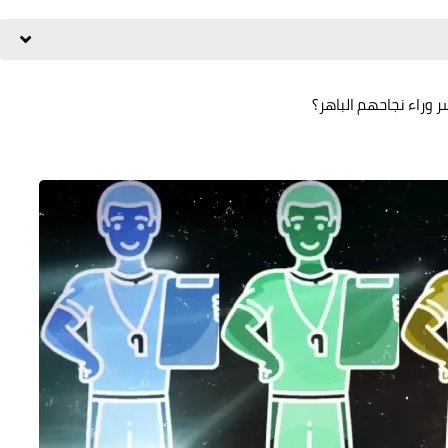
 وراء نجاحهم الباهر؟