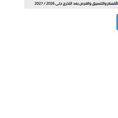
رص بعد التخرج حتى 2026 / 2027
ازاي ابعت كلمني شكرا من فودافون واتصا