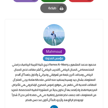
Email
Whatsapp
Pinterest
طباعة
Print
Mahmoud
مؤسس المدونة
محمود محمد المشهور بـRamos Al-Masry خريج كلية التربية الرياضية، دراستي
المتخصصة في المجال الرياضي (التدريب الرياضي). أنشر مقالات تخص المجال
الرياضي ومجالات أخرى نابعة من (هواياتي وخبراتي)، وأحاول جاهداً أن أقدم
المعلومات بشكل جيد وبسيط يستفيد منه الناس. ملاحظة هامة: يرجى العلم أن
المقالات الصحية التي تظهر على موقع راموس المصري الإلكتروني هي للأغراض
المرجعية فقط، ولا يُقصد بها أن تكون بديلاً عن المشورة الطبية المتخصصة. للمزيد
من المعلومات: لقد جمعت لكم تفاصيل إضافية عني في صفحة (من نحن؟). شكراً
لوجودكم الرائع هنا، وأرجو دائماً أن أكون عند حسن ظنكم.