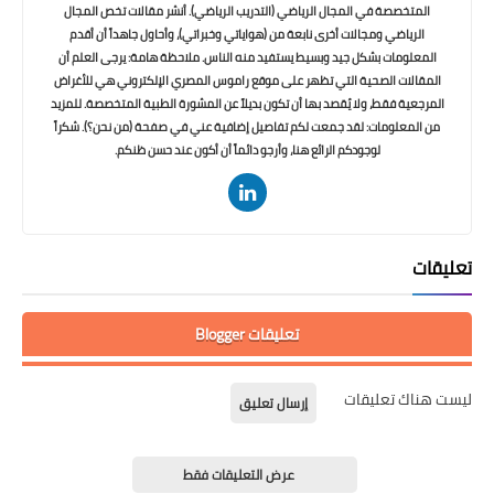
المتخصصة في المجال الرياضي (التدريب الرياضي). أنشر مقالات تخص المجال
الرياضي ومجالات أخرى نابعة من (هواياتي وخبراتي)، وأحاول جاهداً أن أقدم
المعلومات بشكل جيد وبسيط يستفيد منه الناس. ملاحظة هامة: يرجى العلم أن
المقالات الصحية التي تظهر على موقع راموس المصري الإلكتروني هي للأغراض
المرجعية فقط، ولا يُقصد بها أن تكون بديلاً عن المشورة الطبية المتخصصة. للمزيد
من المعلومات: لقد جمعت لكم تفاصيل إضافية عني في صفحة (من نحن؟). شكراً
لوجودكم الرائع هنا، وأرجو دائماً أن أكون عند حسن ظنكم.
تعليقات
تعليقات Blogger
ليست هناك تعليقات
إرسال تعليق
عرض التعليقات فقط