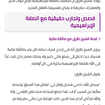
يؤكد الشيخ طارق أن التمسك بالصلاة الإبراهيمية يفتح أبواب الخير
والمعجزات بطريقة لا يمكن تفسيرها بالعقل المجرد.
قصص وتجارب حقيقية مع الصلاة
الإبراهيمية
1. قصة الشيخ طارق مع ضائقة مالية
يروي الشيخ طارق أنه في إحدى فترات حياته كان يمر بضائقة مالية
شديدة، حيث احتاج إلى مبلغ مالي كبير ولا يمتلك مصدر دخل ثابت. لجأ
إلى الله بالصلاة الإبراهيمية بكثرة في كل أوقاته.
يقول الشيخ طارق:
"سبحان الله، جاءني شخص وقال لي: 'تفضل هذا المبلغ.' وعندما
سألته عن السبب، أجاب: 'هذا مبلغ استدانه منك فلان الفلاني.' وأنا
والله لم أكن أتذكر هذا الدين. كانت الإجابة عن دعائي بطريقة لم