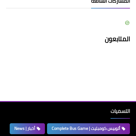
المشاركات الشائعة
المتابعون
التسميات
أتوبيس كومبليت | Complete Bus Game
أخبار | News