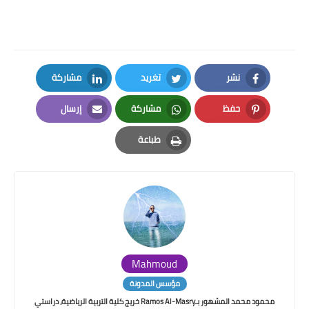
نشر
تغريد
مشاركة
LinkedIn
Twitter
Facebook
حفظ
مشاركة
إرسال
Email
Whatsapp
Pinterest
طباعة
Print
Mahmoud
مؤسس المدونة
محمود محمد المشهور بـRamos Al-Masry خريج كلية التربية الرياضية، دراستي