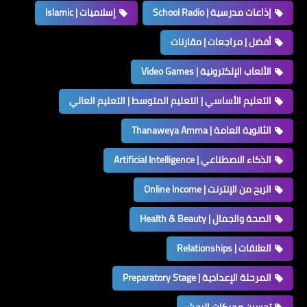
إذاعات مدرسية | School Radio
إسلاميات | Islamic
أفضل | مراجعات | مقارنات
الألعاب الإلكترونية | Video Games
التعليم الأساسي | التعليم المتوسط | التعليم العالي
الثانوية العامة | Thanaweya Amma
الذكاء الاصطناعي | Artificial Intelligence
الربح من الإنترنت | Online Income
الصحة والجمال | Health & Beauty
العلاقات | Relationships
المرحلة الإعدادية | Preparatory Stage
تحسين محركات البحث