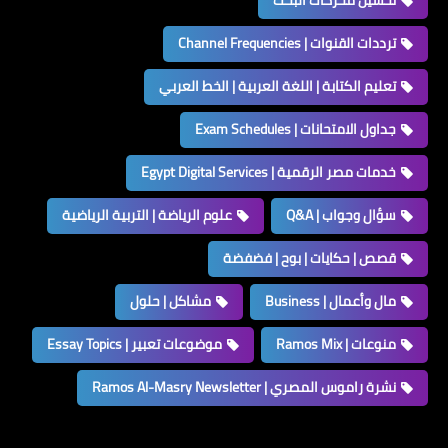
ترددات القنوات | Channel Frequencies
تعليم الكتابة | اللغة العربية | الخط العربي
جداول الامتحانات | Exam Schedules
خدمات مصر الرقمية | Egypt Digital Services
سؤال وجواب | Q&A
علوم الرياضة | التربية الرياضية
قصص | حكايات | بوح | فضفضة
مال وأعمال | Business
مشاكل | حلول
منوعات | Ramos Mix
موضوعات تعبير | Essay Topics
نشرة راموس المصري | Ramos Al-Masry Newsletter