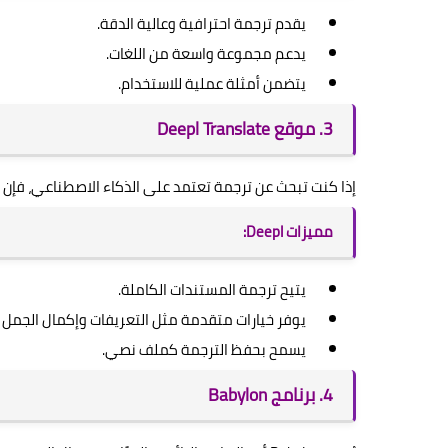
يقدم ترجمة احترافية وعالية الدقة.
يدعم مجموعة واسعة من اللغات.
يتضمن أمثلة عملية للاستخدام.
3. موقع Deepl Translate
إذا كنت تبحث عن ترجمة تعتمد على الذكاء الاصطناعي، فإن Deepl خيار رائع. يدعم 13 لغة ويتميز بدقته وسرعته في تقديم الترجمات.
مميزات Deepl:
يتيح ترجمة المستندات الكاملة.
يوفر خيارات متقدمة مثل التعريفات وإكمال الجمل تلق
يسمح بحفظ الترجمة كملف نصي.
4. برنامج Babylon