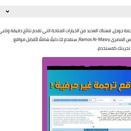
رجمة جوجل، فهناك العديد من الخيارات المتاحة التي تقدم نتائج دقيقة وتلبي
احتياجاتك المختلفة. في هذا المقال المقدم من موقع راموس المصري Ramos Al-Masry، سنقدم لك دليلًا شاملًا لأفضل مواقع
 تجربتك كمستخدم.