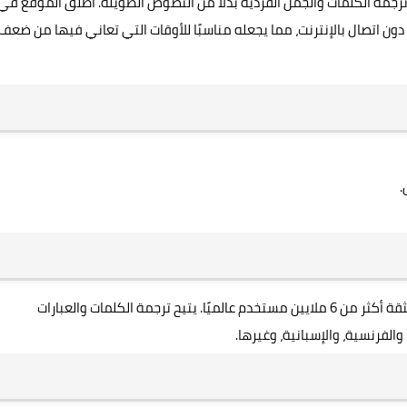
ا كنت تبحث عن ترجمة الكلمات والجمل الفردية بدلًا من النصوص الطويلة. أُطلق الموقع في
 بإمكانية استخدامه دون اتصال بالإنترنت، مما يجعله مناسبًا للأوقات التي تعاني فيها من ضعف
.
يُعد Reverso واحدًا من أقوى بدائل ترجمة جوجل، إذ يحظى بثقة أكثر من 6 ملايين مستخدم عالميًا. يتيح ترجمة الكلمات والعبارات
والفرنسية، والإسبانية، وغيرها.