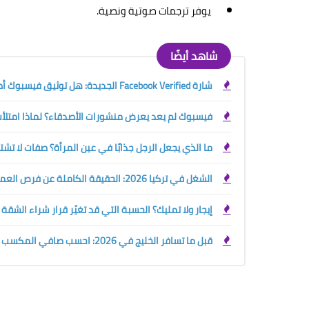
يوفر ترجمات صوتية ونصية.
شاهد أيضًا
شارة Facebook Verified الجديدة: هل توثيق فيسبوك أصبح مجانيًا؟ الفرق بينها وبين العلامة الزرقاء
فيسبوك لم يعد يعرض منشورات الأصدقاء؟ لماذا امتلأت 
ما الذي يجعل الرجل جذابًا في عين المرأة؟ صفات لا تش
الشغل في تركيا 2026: الحقيقة الكاملة عن فرص العمل والرواتب وحقوق الأجانب قبل السفر
إيجار ولا تمليك؟ الحسبة التي قد تغيّر قرار شراء الشقة
قبل ما تسافر الخليج في 2026: احسب صافي المكسب الحقيقي بين السعودية والإمارات والكويت