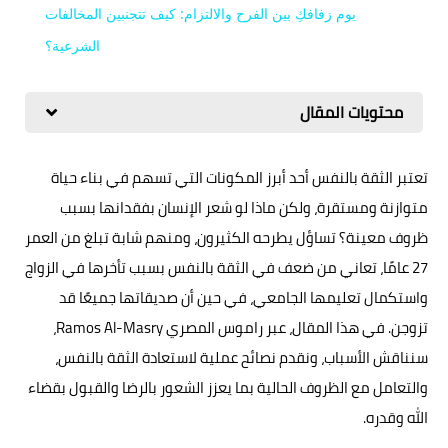
يوم زفافكِ بين الفرح والالتزام: كيف تتجنبين المخالفات
الشرعية؟
محتويات المقال
تعتبر الثقة بالنفس أحد أبرز المكونات التي تسهم في بناء حياة
متوازنة ومستقرة، ولكن ماذا لو شعر الإنسان بفقدانها بسبب
ظروف معينة؟ تساؤل يطرحه الكثيرون، ومنهم شابة تبلغ من العمر
27 عامًا، تعاني من ضعف في الثقة بالنفس بسبب تأخرها في الزواج
واستكمال تعليمها الجامعي، في حين أن صديقاتها جميعًا قد
تزوجن. في هذا المقال، عبر راموس المصري Ramos Al-Masry،
سنناقش الأسباب، ونقدم نصائح عملية لاستعادة الثقة بالنفس،
والتعامل مع الظروف الحالية بما يعزز الشعور بالرضا والقبول بقضاء
الله وقدره.