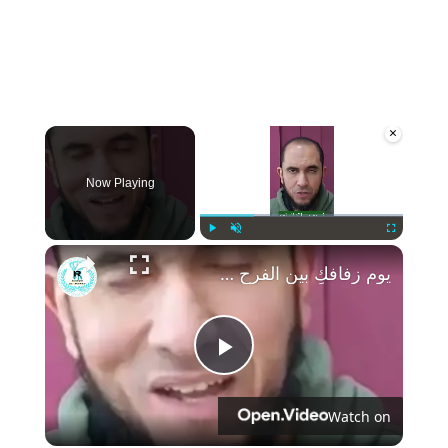
×
Now Playing
Play
Unmute
Fullscreen
يوم زفافكِ بين الفرح والالتزام: كيف تتجنبين المخالفات الشرعية؟
Play
Watch on
Video