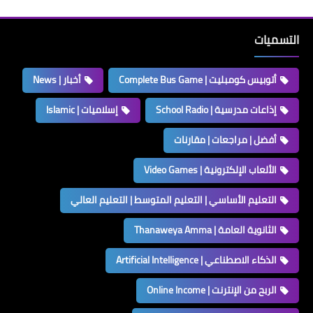
التسميات
أتوبيس كومبليت | Complete Bus Game
أخبار | News
إذاعات مدرسية | School Radio
إسلاميات | Islamic
أفضل | مراجعات | مقارنات
الألعاب الإلكترونية | Video Games
التعليم الأساسي | التعليم المتوسط | التعليم العالي
الثانوية العامة | Thanaweya Amma
الذكاء الاصطناعي | Artificial Intelligence
الربح من الإنترنت | Online Income