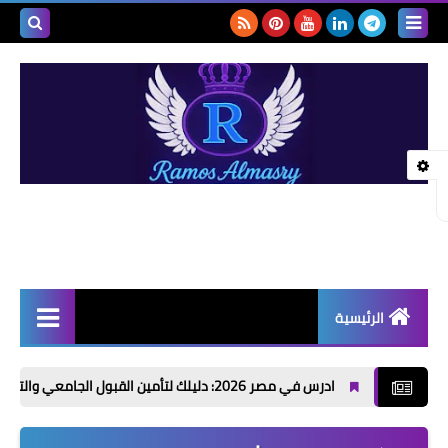
بحث هذه
المدونة
الإلكتروني
الرئيسية
أخبار | News
ادرس في مصر 2026: دليلك لتأمين القبول الجامعي والتكاليف والجامعات المعتمدة
إذاعات مدرسية | School
Radio