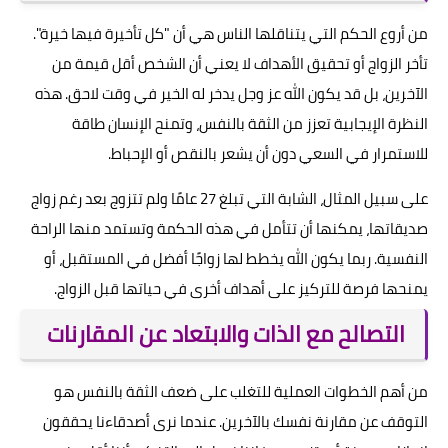
من أروع الحكم التي يتناقلها الناس هي أن "كل تأخيرة فيها خيرة".
تأخر الزواج أو تحقيق الأهداف لا يعني أن الشخص أقل قيمة من
الآخرين، بل قد يكون الله عز وجل يدخر له الخير في وقت لاحق. هذه
النظرة الإيجابية تعزز من الثقة بالنفس، وتمنح الإنسان طاقة
للاستمرار في السعي دون أن يشعر بالنقص أو الإحباط.
على سبيل المثال، الشابة التي تبلغ 27 عامًا ولم تتزوج بعد رغم زواج
صديقاتها، يمكنها أن تتأمل في هذه الحكمة وتستمد منها الراحة
النفسية. ربما يكون الله يخطط لها زواجًا أفضل في المستقبل، أو
يمنحها فرصة للتركيز على أهداف أخرى في حياتها قبل الزواج.
التصالح مع الذات والابتعاد عن المقارنات
من أهم الخطوات العملية للتغلب على ضعف الثقة بالنفس هو
التوقف عن مقارنة نفسك بالآخرين. عندما نرى أصدقاءنا يحققون