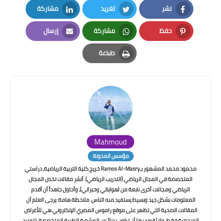
نشر
تغريد
مشاركة
LinkedIn
Twitter
Facebook
حفظ
مشاركة
إرسال
Email
Whatsapp
Pinterest
طباعة
Print
Mahmoud
مؤسس المدونة
محمود محمد المشهور بـRamos Al-Masry خريج كلية التربية الرياضية، دراستي
المتخصصة في المجال الرياضي (التدريب الرياضي). أنشر مقالات تخص المجال
الرياضي ومجالات أخرى نابعة من (هواياتي وخبراتي)، وأحاول جاهداً أن أقدم
المعلومات بشكل جيد وبسيط يستفيد منه الناس. ملاحظة هامة: يرجى العلم أن
المقالات الصحية التي تظهر على موقع راموس المصري الإلكتروني هي للأغراض
المرجعية فقط، ولا يُقصد بها أن تكون بديلاً عن المشورة الطبية المتخصصة. للمزيد