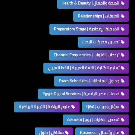
الصحة والجمال | Health & Beauty
العلاقات | Relationships
المرحلة الإعدادية | Preparatory Stage
تحسين محركات البحث
ترددات القنوات | Channel Frequencies
تعليم الكتابة | اللغة العربية | الخط العربي
جداول الامتحانات | Exam Schedules
خدمات مصر الرقمية | Egypt Digital Services
سؤال وجواب | Q&A
علوم الرياضة | التربية الرياضية
قصص | حكايات | بوح | فضفضة
مال وأعمال | Business
مشاكل | حلول