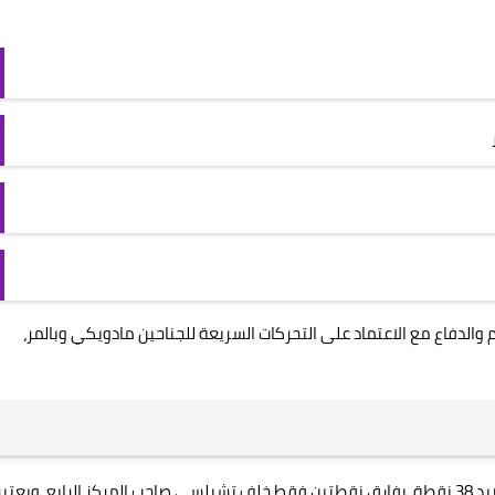
والدفاع مع الاعتماد على التحركات السريعة للجناحين مادويكي وبالمر،
يحتل مانشستر سيتي المركز الخامس في ترتيب الدوري برصيد 38 نقطة، بفارق نقطتين فقط خلف تشيلسي صاحب المركز الرابع. ويعتب