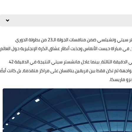
شهد ملعب الاتحاد مساء السبت مواجهة قوية بين مانشستر سيتي وتشيلسي ضمن منافسات الجولة الـ23 من بطولة الدوري
افتتح تشيلسي التسجيل مبكرًا عبر لاعبه نوني مادويكي في الدقيقة الثالثة، بينما عادل مانشستر سيتي النتيجة في الدقيقة 42
اجهة لم تكن فقط بين فريقين ينافسان على مراكز متقدمة، بل كانت أيضًا
نزو ماريسكا.