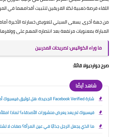
اللقاء فرصة ذهبية لكلا الفريقين لتثبيت أقدامهما في المر
المباراة بمعنويات مرتفعة بعد انتصاره المهم على وولفرهامبتو
ما وراء الكواليس: تصريحات المدربين
صرح جوارديولا قائلاً:
شاهد أيضًا
شارة Facebook Verified الجديدة: هل توثيق فيسبوك أصبح مجانيًا؟ الفرق بينها وبين العلامة الزرقاء
فيسبوك لم يعد يعرض منشورات الأصدقاء؟ لماذا امتلأت 
ما الذي يجعل الرجل جذابًا في عين المرأة؟ صفات لا تش