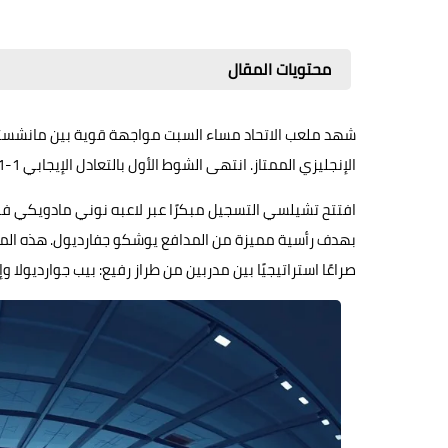
محتويات المقال
الإنجليزي الممتاز. انتهى الشوط الأول بالتعادل الإيجابي 1-1، في مباراة حبست الأنفاس وجذبت أنظار عشاق الكرة الإنجليزية حول العالم.
بهدف رأسية مميزة من المدافع يوشكو جفارديول. هذه المو
صراعًا استراتيجيًا بين مدربين من طراز رفيع: بيب جوارديولا وإ