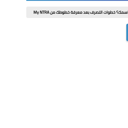
رف بعد معرفة خطوطك من My NTRA
مكملات لاعبي كرة القدم: 7 اختيارات تدعم الطاقة والتعافي قبل وبعد الت