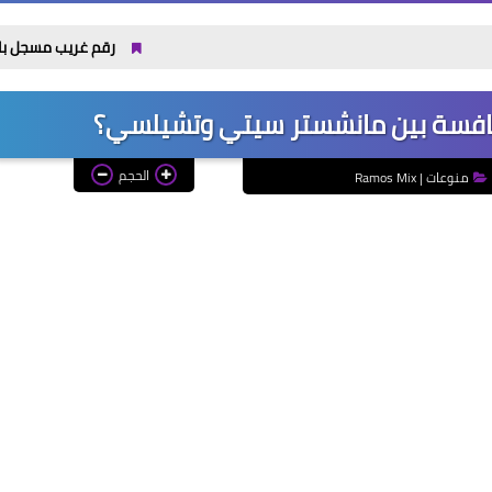
رقم غريب مسجل باسمك؟ خطوات التص
نافسة بين مانشستر سيتي وتشيلسي؟
الحجم
منوعات | Ramos Mix