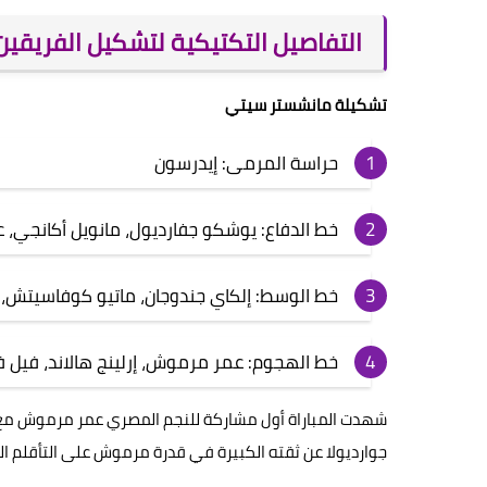
التفاصيل التكتيكية لتشكيل الفريقين
تشكيلة مانشستر سيتي
حراسة المرمى: إيدرسون
خط الدفاع: يوشكو جفارديول، مانويل أكانجي، ع
خط الوسط: إلكاي جندوجان، ماتيو كوفاسيتش، ماث
خط الهجوم: عمر مرموش، إرلينج هالاند، فيل 
شهدت المباراة أول مشاركة للنجم المصري عمر مرموش مع م
جوارديولا عن ثقته الكبيرة في قدرة مرموش على التأقلم ال