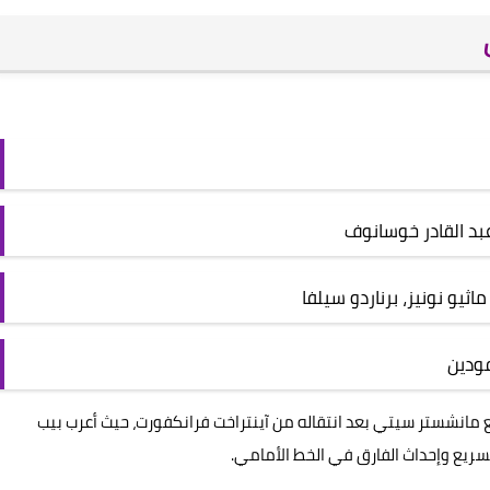
بد القادر خوسانوف
يو نونيز، برناردو سيلفا
فودين
انشستر سيتي بعد انتقاله من آينتراخت فرانكفورت، حيث أعرب بيب
سريع وإحداث الفارق في الخط الأمامي.