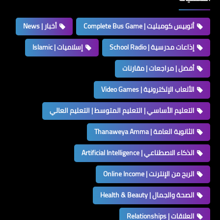
أتوبيس كومبليت | Complete Bus Game
أخبار | News
إذاعات مدرسية | School Radio
إسلاميات | Islamic
أفضل | مراجعات | مقارنات
الألعاب الإلكترونية | Video Games
التعليم الأساسي | التعليم المتوسط | التعليم العالي
الثانوية العامة | Thanaweya Amma
الذكاء الاصطناعي | Artificial Intelligence
الربح من الإنترنت | Online Income
الصحة والجمال | Health & Beauty
العلاقات | Relationships