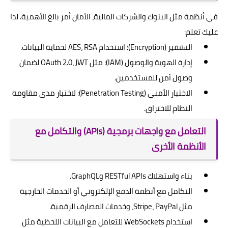
في أنظمة مثل البنوك والشركات المالية، الأمان أمر بالغ الأهمية. لذا
عليك تعلم:
التشفير (Encryption): استخدام AES، RSA لحماية البيانات.
إدارة الهوية والوصول (IAM): مثل OAuth 2.0، JWT لضمان
وصول آمن للمستخدمين.
الاختبار الأمني (Penetration Testing): لاختبار مدى مقاومة
النظام للاختراق.
التعامل مع واجهات برمجية (APIs) والتكامل مع
الأنظمة الأخرى
بناء واستهلاك RESTful APIs وGraphQL.
التكامل مع أنظمة الدفع الإلكتروني أو الخدمات الخارجية
مثل Stripe، PayPal، وخدمات المصارف الرقمية.
استخدام WebSockets للتعامل مع البيانات اللحظية مثل