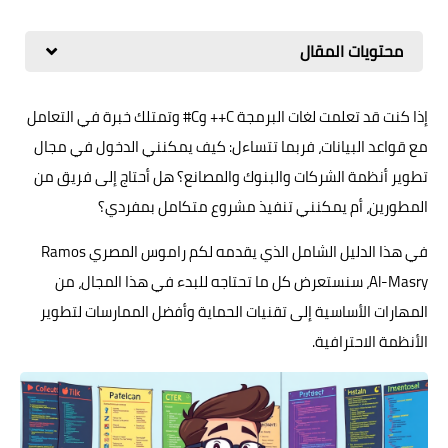
محتويات المقال
إذا كنت قد تعلمت لغات البرمجة C++ وC# وتمتلك خبرة في التعامل
مع قواعد البيانات، فربما تتساءل: كيف يمكنني الدخول في مجال
تطوير أنظمة الشركات والبنوك والمصانع؟ هل أحتاج إلى فريق من
المطورين، أم يمكنني تنفيذ مشروع متكامل بمفردي؟
في هذا الدليل الشامل الذي يقدمه لكم راموس المصري Ramos
Al-Masry، سنستعرض كل ما تحتاجه للبدء في هذا المجال، من
المهارات الأساسية إلى تقنيات الحماية وأفضل الممارسات لتطوير
الأنظمة الاحترافية.