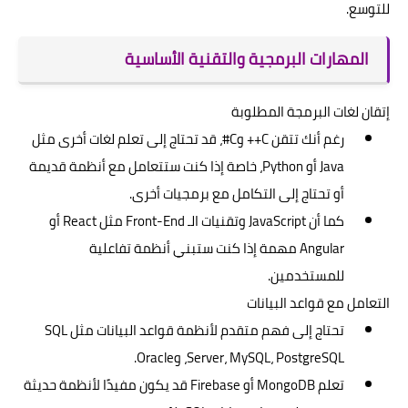
للتوسع.
المهارات البرمجية والتقنية الأساسية
إتقان لغات البرمجة المطلوبة
رغم أنك تتقن C++ وC#، قد تحتاج إلى تعلم لغات أخرى مثل
Java أو Python، خاصة إذا كنت ستتعامل مع أنظمة قديمة
أو تحتاج إلى التكامل مع برمجيات أخرى.
كما أن JavaScript وتقنيات الـ Front-End مثل React أو
Angular مهمة إذا كنت ستبني أنظمة تفاعلية
للمستخدمين.
التعامل مع قواعد البيانات
تحتاج إلى فهم متقدم لأنظمة قواعد البيانات مثل SQL
Server، MySQL، PostgreSQL، وOracle.
تعلم MongoDB أو Firebase قد يكون مفيدًا لأنظمة حديثة