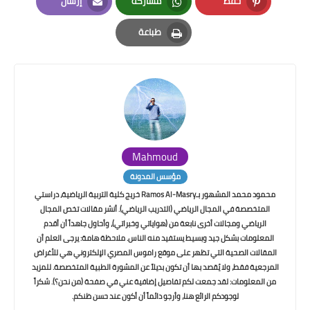
حفظ
مشاركة
إرسال
Email
Whatsapp
Pinterest
طباعة
Print
Mahmoud
مؤسس المدونة
محمود محمد المشهور بـRamos Al-Masry خريج كلية التربية الرياضية، دراستي
المتخصصة في المجال الرياضي (التدريب الرياضي). أنشر مقالات تخص المجال
الرياضي ومجالات أخرى نابعة من (هواياتي وخبراتي)، وأحاول جاهداً أن أقدم
المعلومات بشكل جيد وبسيط يستفيد منه الناس. ملاحظة هامة: يرجى العلم أن
المقالات الصحية التي تظهر على موقع راموس المصري الإلكتروني هي للأغراض
المرجعية فقط، ولا يُقصد بها أن تكون بديلاً عن المشورة الطبية المتخصصة. للمزيد
من المعلومات: لقد جمعت لكم تفاصيل إضافية عني في صفحة (من نحن؟). شكراً
لوجودكم الرائع هنا، وأرجو دائماً أن أكون عند حسن ظنكم.