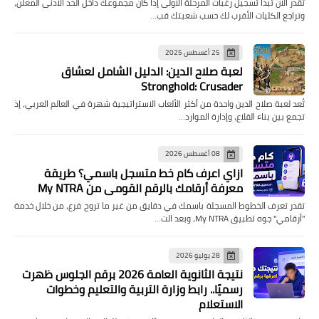
تقدر الآن تبدأ تسجيل رغبات المرحلة الأولى إذا كان مجموعك داخل الحد الأدنى المعلن،
وتراجع الكليات الأقرب لك حسب شعبتك قب…
25 أغسطس 2025
لعبة صلاح الدين: الدليل الشامل لعشاق
Stronghold: Crusader
تُعد لعبة صلاح الدين واحدة من أكثر الألعاب الاستراتيجية شهرة في العالم العربي، إذ
تجمع بين بناء القلاع، وإدارة الموارد…
08 أغسطس 2026
ازاي اعرف كام خط متسجل باسمي؟ طريقة
معرفة أرقامك بالرقم القومي من My NTRA
تقدر تعرف الخطوط المسجلة باسمك في دقايق من غير ما تروح فرع، من خلال خدمة
"أرقامي" جوه تطبيق My NTRA، وبعد الت…
28 يوليو 2026
نتيجة الثانوية العامة 2026 برقم الجلوس ظهرت
رسميًا.. رابط وزارة التربية والتعليم وخطوات
الاستعلام