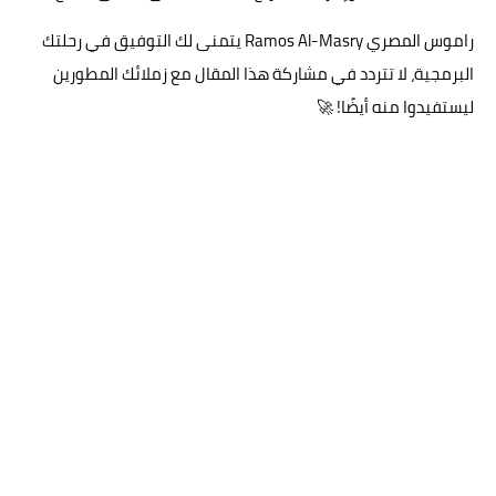
راموس المصري Ramos Al-Masry يتمنى لك التوفيق في رحلتك
البرمجية، لا تتردد في مشاركة هذا المقال مع زملائك المطورين
ليستفيدوا منه أيضًا! 🚀