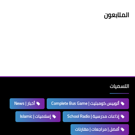
المتابعون
التسميات
أتوبيس كومبليت | Complete Bus Game
أخبار | News
إذاعات مدرسية | School Radio
إسلاميات | Islamic
أفضل | مراجعات | مقارنات