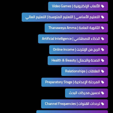
الألعاب الإلكترونية | Video Games
التعليم الأساسي | التعليم المتوسط | التعليم العالي
الثانوية العامة | Thanaweya Amma
الذكاء الاصطناعي | Artificial Intelligence
الربح من الإنترنت | Online Income
الصحة والجمال | Health & Beauty
العلاقات | Relationships
المرحلة الإعدادية | Preparatory Stage
تحسين محركات البحث
ترددات القنوات | Channel Frequencies