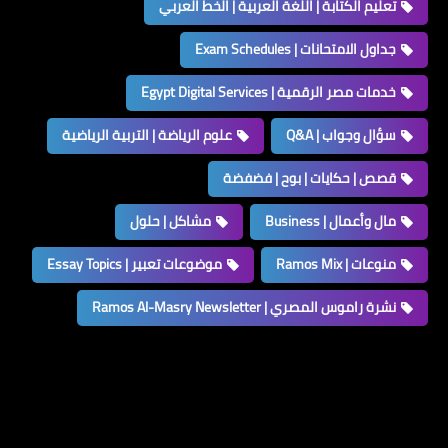
تعليم الكتابة | اللغة العربية | الخط العربي
جداول الامتحانات | Exam Schedules
خدمات مصر الرقمية | Egypt Digital Services
سؤال وجواب | Q&A
علوم الرياضة | التربية الرياضية
قصص | حكايات | بوح | فضفضة
مال وأعمال | Business
مشاكل | حلول
منوعات | Ramos Mix
موضوعات تعبير | Essay Topics
نشرة راموس المصري | Ramos Al-Masry Newsletter