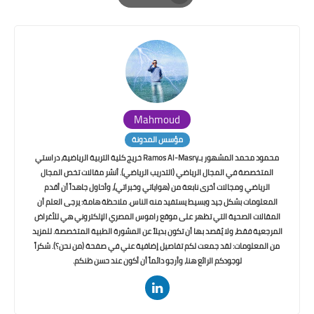
Print
Mahmoud
مؤسس المدونة
محمود محمد المشهور بـRamos Al-Masry خريج كلية التربية الرياضية، دراستي
المتخصصة في المجال الرياضي (التدريب الرياضي). أنشر مقالات تخص المجال
الرياضي ومجالات أخرى نابعة من (هواياتي وخبراتي)، وأحاول جاهداً أن أقدم
المعلومات بشكل جيد وبسيط يستفيد منه الناس. ملاحظة هامة: يرجى العلم أن
المقالات الصحية التي تظهر على موقع راموس المصري الإلكتروني هي للأغراض
المرجعية فقط، ولا يُقصد بها أن تكون بديلاً عن المشورة الطبية المتخصصة. للمزيد
من المعلومات: لقد جمعت لكم تفاصيل إضافية عني في صفحة (من نحن؟). شكراً
لوجودكم الرائع هنا، وأرجو دائماً أن أكون عند حسن ظنكم.