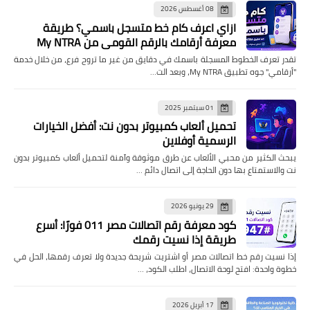
08 أغسطس 2026
ازاي اعرف كام خط متسجل باسمي؟ طريقة
معرفة أرقامك بالرقم القومي من My NTRA
تقدر تعرف الخطوط المسجلة باسمك في دقايق من غير ما تروح فرع، من خلال خدمة
"أرقامي" جوه تطبيق My NTRA، وبعد الت…
01 سبتمبر 2025
تحميل ألعاب كمبيوتر بدون نت: أفضل الخيارات
الرسمية أوفلاين
يبحث الكثير من محبي الألعاب عن طرق موثوقة وآمنة لتحميل ألعاب كمبيوتر بدون
نت والاستمتاع بها دون الحاجة إلى اتصال دائم …
29 يونيو 2026
كود معرفة رقم اتصالات مصر 011 فورًا: أسرع
طريقة إذا نسيت رقمك
إذا نسيت رقم خط اتصالات مصر أو اشتريت شريحة جديدة ولا تعرف رقمها، الحل في
خطوة واحدة: افتح لوحة الاتصال، اطلب الكود، …
17 أبريل 2026