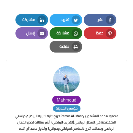
نشر
تغريد
مشاركة
LinkedIn
Twitter
Facebook
حفظ
مشاركة
إرسال
Email
Whatsapp
Pinterest
طباعة
Print
Mahmoud
مؤسس المدونة
محمود محمد المشهور بـRamos Al-Masry خريج كلية التربية الرياضية، دراستي
المتخصصة في المجال الرياضي (التدريب الرياضي). أنشر مقالات تخص المجال
الرياضي ومجالات أخرى نابعة من (هواياتي وخبراتي)، وأحاول جاهداً أن أقدم