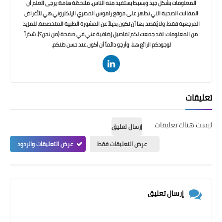
المعلومات بشكل جيد وبسيط يستفيد منه الناس. ملاحظة هامة: يرجى العلم أن
المقالات الصحية التي تظهر على موقع راموس المصري الإلكتروني هي للأغراض
المرجعية فقط، ولا يُقصد بها أن تكون بديلاً عن المشورة الطبية المتخصصة. للمزيد
من المعلومات: لقد جمعت لكم تفاصيل إضافية عني في صفحة (من نحن؟). شكراً
لوجودكم الرائع هنا، وأرجو دائماً أن أكون عند حسن ظنكم.
تعليقات
ليست هناك تعليقات
إرسال تعليق
عرض التعليقات فقط
عرض التعليقات والردود
إرسال تعليق