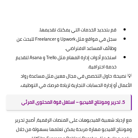
قم بتحديد الخدمات التي يمكنك تقديمها.
سجل في مواقع مثل Upwork و Freelancer للبحث عن
وظائف المساعد الافتراضي.
استخدم أدوات إدارة المهام مثل Trello و Asana لتقديم
خدمة احترافية.
💡 نصيحة: حاول التخصص في مجال معين مثل مساعدة رواد
الأعمال أو إدارة الحسابات التجارية لزيادة فرصك في التوظيف.
5. تحرير ومونتاج الفيديو – استغل قوة المحتوى المرئي
مع ازدياد شعبية الفيديوهات على المنصات الرقمية، أصبح تحرير
ومونتاج الفيديو مهارة مربحة يمكن تعلمها بسهولة من خلال