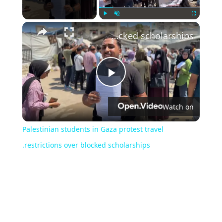
Play
Unmute
Fullscreen
Palestinian students in Gaza protest travel restrictions over blocked scholarships.
Play
Watch on
Video
Palestinian students in Gaza protest travel
restrictions over blocked scholarships.