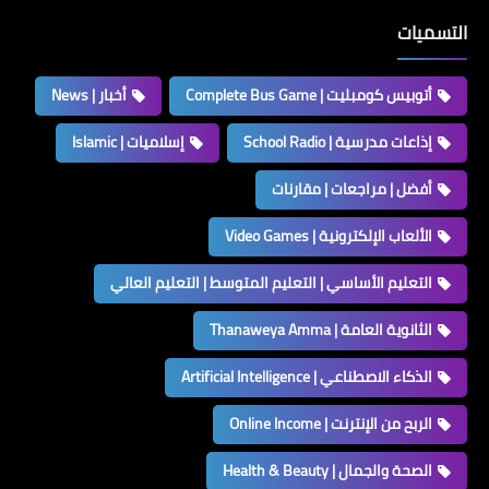
التسميات
أتوبيس كومبليت | Complete Bus Game
أخبار | News
إذاعات مدرسية | School Radio
إسلاميات | Islamic
أفضل | مراجعات | مقارنات
الألعاب الإلكترونية | Video Games
التعليم الأساسي | التعليم المتوسط | التعليم العالي
الثانوية العامة | Thanaweya Amma
الذكاء الاصطناعي | Artificial Intelligence
الربح من الإنترنت | Online Income
الصحة والجمال | Health & Beauty