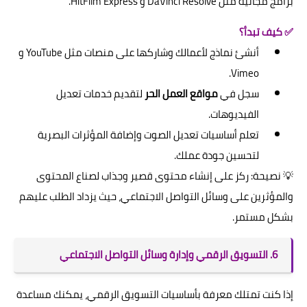
برامج مجانية مثل DaVinci Resolve و HitFilm Express.
✅ كيف تبدأ؟
أنشئ نماذج لأعمالك وشاركها على منصات مثل YouTube و
Vimeo.
سجل في
مواقع العمل الحر
لتقديم خدمات تعديل
الفيديوهات.
تعلم أساسيات تعديل الصوت وإضافة المؤثرات البصرية
لتحسين جودة عملك.
💡 نصيحة: ركز على إنشاء محتوى قصير وجذاب لصناع المحتوى
والمؤثرين على وسائل التواصل الاجتماعي، حيث يزداد الطلب عليهم
بشكل مستمر.
6. التسويق الرقمي وإدارة وسائل التواصل الاجتماعي
إذا كنت تمتلك معرفة بأساسيات التسويق الرقمي، يمكنك مساعدة