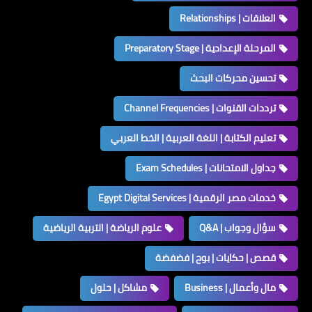
العلاقات | Relationships
المرحلة الإعدادية | Preparatory Stage
تحسين محركات البحث
ترددات القنوات | Channel Frequencies
تعليم الكتابة | اللغة العربية | الخط العربي
جداول الامتحانات | Exam Schedules
خدمات مصر الرقمية | Egypt Digital Services
سؤال وجواب | Q&A
علوم الرياضة | التربية الرياضية
قصص | حكايات | بوح | فضفضة
مال وأعمال | Business
مشاكل | حلول