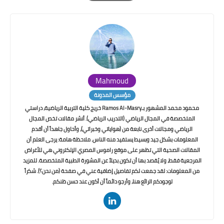
Print
Mahmoud
مؤسس المدونة
محمود محمد المشهور بـRamos Al-Masry خريج كلية التربية الرياضية، دراستي
المتخصصة في المجال الرياضي (التدريب الرياضي). أنشر مقالات تخص المجال
الرياضي ومجالات أخرى نابعة من (هواياتي وخبراتي)، وأحاول جاهداً أن أقدم
المعلومات بشكل جيد وبسيط يستفيد منه الناس. ملاحظة هامة: يرجى العلم أن
المقالات الصحية التي تظهر على موقع راموس المصري الإلكتروني هي للأغراض
المرجعية فقط، ولا يُقصد بها أن تكون بديلاً عن المشورة الطبية المتخصصة. للمزيد
من المعلومات: لقد جمعت لكم تفاصيل إضافية عني في صفحة (من نحن؟). شكراً
لوجودكم الرائع هنا، وأرجو دائماً أن أكون عند حسن ظنكم.