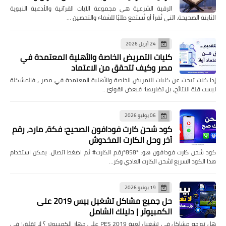
الرقية الشرعية هي مجموعة الآيات القرآنية والأدعية النبوية
الثابتة الصحيحة، التي تُقرأ أو تُستمع طلبًا للشفاء والتحصين …
24 أبريل 2026
كليات التمريض الخاصة والأهلية المعتمدة في
مصر وكيف تتحقق من الاعتماد
إذا كنت تبحث عن كليات التمريض الخاصة والأهلية المعتمدة في مصر ، فالمشكلة
ليست قلة النتائج، بل تضاربها؛ فبعض القوائ…
06 يوليو 2026
كود شحن كارت فودافون الصحيح: فكة، مارد، رقم
آخر وحل الكارت المخدوش
كود شحن كارت فودافون هو: *858*رقم الكارت# ثم اضغط اتصال. يمكن استخدام
هذا الكود السريع لشحن الكارت العادي وكر…
19 يونيو 2026
حل جميع مشاكل تشغيل بيس 2019 على
الكمبيوتر | دليلك الشامل
هل تواجه مشاكل في تشغيل لعبة PES 2019 على جهاز الكمبيوتر ؟ لا تقلق! في