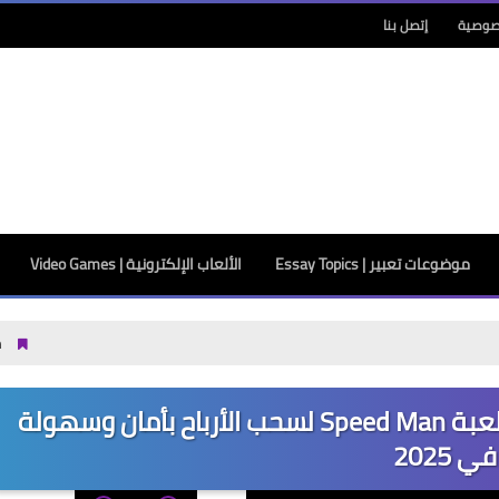
صوصية
إتصل بنا
موضوعات تعبير | Essay Topics
الألعاب الإلكترونية | Video Games
معهد سنجر بشبرا: ال
🎮🔥 طريقة ربط حساب باي بال مع لعبة Speed Man لسحب الأرباح بأمان وسهولة
في 2025