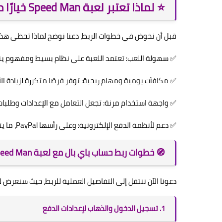
⭐ لماذا تعتبر لعبة Speed Man خيارًا مثاليًا للربح في 2025؟
قبل أن نخوض في خطوات الربط، دعنا نوضح لماذا تحظى هذه ا
✅ سهولة اللعب: تعتمد اللعبة على نظام بسيط ومفهوم ينا
✅ مكافآت يومية ومهام ربحية: توفر فرصًا متكررة لزيادة الأر
✅ واجهة استخدام مرنة: تجعل التعامل مع الإعدادات وطلبات
✅ دعم لأنظمة الدفع الإلكترونية: وعلى رأسها PayPal، ما يتيح للمستخدمين سحب أرباحهم عالميًا.
🧭 خطوات ربط حساب باي بال مع لعبة Speed Man لسحب الأرباح في 2025
دعونا الآن ننتقل إلى التفاصيل العملية للربط، حيث سنعرض
1. تسجيل الدخول والذهاب لإعدادات الدفع