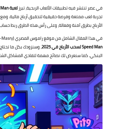
في عصر تنتشر فيه تطبيقات الألعاب الربحية، تبرز
لعبة Speed Man
تجربة لعب ممتعة وفرصة حقيقية لتحقيق أرباح مالية. ومع ت
الأرباح بطرق آمنة وفعالة، وعلى رأس هذه الطرق ربط حساب باي بال (PayPal)
في هذا المقال الشامل من موقع راموس المصري (Ramos Al-Masry)، سنتناول خطوة بخطوة
Speed Man لسحب الأرباح في 2025
، وسنزودك بكل ما تحتاج 
البنكي. كما سنعرض لك نصائح مهمة لتفادي المشاكل الشائ