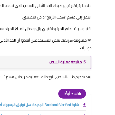
عندما يتراكم في رصيدك الحد الأدنى للسحب الذي تحدده ال
انتقل إلى قسم "سحب الأرباح" داخل التطبيق.
اختر وسيلة الدفع المرتبطة (باي بال) وادخل المبلغ المراد سح
دولارات.
6. متابعة عملية السحب
بعد تقديم طلب السحب، تابع حالة العملية من خلال قسم "ال
شاهد أيضًا
شارة Facebook Verified الجديدة: هل توثيق فيسبوك أصبح مجانيًا؟ الفرق بينها وبين العلامة الزرقاء