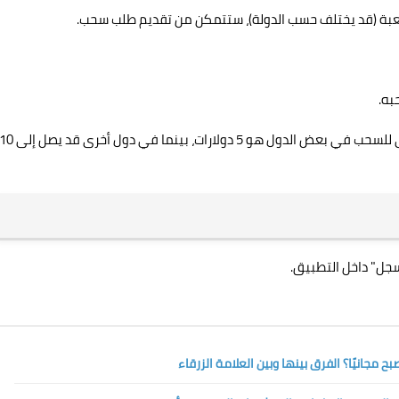
لعبة (قد يختلف حسب الدولة)، ستتمكن من تقديم طلب سحب.
به.
💸 معلومة سريعة: بعض المستخدمين أفادوا أن الحد الأدنى للسحب في بعض الدول هو 5 دولارات، بينما في دول أخرى قد يصل
سجل" داخل التطبيق.