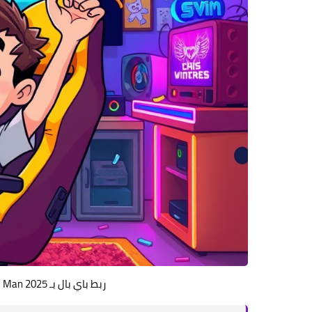
ربط باي بال بـ Speed Man 2025: اسحب أرباحك بأمان وسهولة 🎮🔥