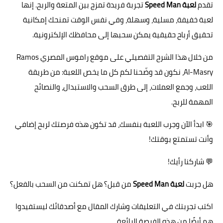
تقدم
لعبة Speed Man
تجربة فريدة تمزج بين المتعة والربح. إنها
لعبة خفيفة، مسلية، وسهلة، وفي نفس الوقت تمنحك إمكانية
تحقيق أرباح حقيقية يمكن سحبها إلى محافظك الإلكترونية.
من خلال هذا الشرح التفصيلي على موقع راموس المصري Ramos
Al-Masry، نكون قد وضّحنا لكم كل ما يخص اللعبة: من طريقة
اللعب، وجمع العملات، إلى طرق السحب والاستبدال، والنصائح
المهمة للربح.
🎯 ابدأ الآن وجرب اللعبة بنفسك، قد تكون هذه فرصتك لربح إضافي
وأنت تستمتع بوقتك!
💬 شاركنا رأيك!
هل جربت
لعبة Speed Man
من قبل؟ هل تمكنت من السحب بالفعل؟
اكتب تجربتك في التعليقات وشارك المقال مع أصدقائك ليستفيدوا
هم أيضًا من هذه الفرصة الرائعة.