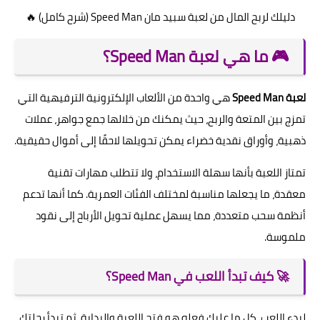
دليلك لربح المال من لعبة سبيد مان Speed Man (شرح كامل) 🔥
🎮 ما هي لعبة Speed Man؟
لعبة Speed Man
هي واحدة من الألعاب الإلكترونية الترفيهية التي
تمزج بين المتعة والربح، حيث يمكنك من خلالها جمع جواهر، عملات
ذهبية، وأوراق نقدية خضراء يمكن تحويلها لاحقًا إلى أموال حقيقية.
تمتاز اللعبة بأنها سهلة الاستخدام، ولا تتطلب مهارات تقنية
معقدة، ما يجعلها مناسبة لمختلف الفئات العمرية. كما أنها تدعم
أنظمة سحب متعددة، مما يسهل عملية تحويل الأرباح إلى نقود
ملموسة.
🚀 كيف تبدأ اللعب في Speed Man؟
لبدء اللعب، كل ما عليك فعله هو فتح اللعبة والبداية، ثم تبدأ رحلتك