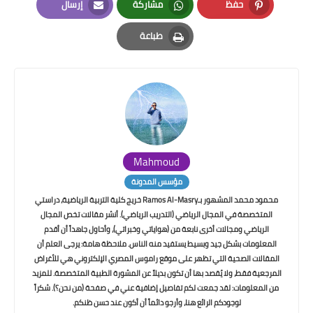
حفظ
مشاركة
إرسال
Email
Whatsapp
Pinterest
طباعة
Print
Mahmoud
مؤسس المدونة
محمود محمد المشهور بـRamos Al-Masry خريج كلية التربية الرياضية، دراستي
المتخصصة في المجال الرياضي (التدريب الرياضي). أنشر مقالات تخص المجال
الرياضي ومجالات أخرى نابعة من (هواياتي وخبراتي)، وأحاول جاهداً أن أقدم
المعلومات بشكل جيد وبسيط يستفيد منه الناس. ملاحظة هامة: يرجى العلم أن
المقالات الصحية التي تظهر على موقع راموس المصري الإلكتروني هي للأغراض
المرجعية فقط، ولا يُقصد بها أن تكون بديلاً عن المشورة الطبية المتخصصة. للمزيد
من المعلومات: لقد جمعت لكم تفاصيل إضافية عني في صفحة (من نحن؟). شكراً
لوجودكم الرائع هنا، وأرجو دائماً أن أكون عند حسن ظنكم.