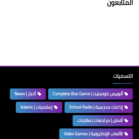
المتابعون
التسميات
أتوبيس كومبليت | Complete Bus Game
أخبار | News
إذاعات مدرسية | School Radio
إسلاميات | Islamic
أفضل | مراجعات | مقارنات
الألعاب الإلكترونية | Video Games