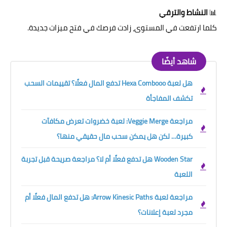
📊
النشاط والترقي
كلما ارتفعت في المستوى، زادت فرصك في فتح ميزات جديدة.
شاهد أيضًا
هل لعبة Hexa Combooo تدفع المال فعلًا؟ تقييمات السحب
تكشف المفاجأة
مراجعة Veggie Merge: لعبة خضروات تعرض مكافآت
كبيرة… لكن هل يمكن سحب مال حقيقي منها؟
Wooden Star هل تدفع فعلًا أم لا؟ مراجعة صريحة قبل تجربة
اللعبة
مراجعة لعبة Arrow Kinesic Paths: هل تدفع المال فعلًا أم
مجرد لعبة إعلانات؟