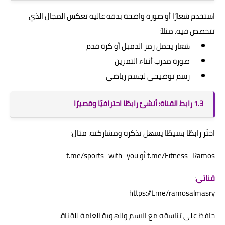
استخدم شعارًا أو صورة واضحة بدقة عالية تعكس المجال الذي
تتخصص فيه. مثلاً:
شعار يحمل رمز الدمبل أو كرة قدم
صورة مدرب أثناء التمرين
رسم توضيحي لجسم رياضي
1.3 رابط القناة: أنشئ رابطًا احترافيًا وقصيرًا
اختَر رابطًا بسيطًا يسهل تذكره ومشاركته. مثال:
t.me/Fitness_Ramos أو t.me/sports_with_you
قناتي
:
https://t.me/ramosalmasry
حافظ على تناسقه مع الاسم والهوية العامة للقناة.