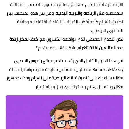
الاجتماعية أداة لا غنى عنها لأي صانع محتوى، خاصة في المجالات
التخصصية مثل
الرياضة والتربية البدنية
. ومن بين هذه المنصات، يبرز
تطبيق تلغرام كأحد أفضل الخيارات لإنشاء قناة تفاعلية وجاذبة
للمحتوى الرياضي.
لكن التحدي الحقيقي الذي يواجهه الكثيرون هو:
كيف يمكن زيادة
عدد المتابعين لقناة تلغرام
بشكل فعّال ومستدام؟
في هذا الدليل الشامل الذي يقدمه لكم موقع راموس المصري
Ramos Al-Masry، سنتناول بالتفصيل خطوات مجربة واستراتيجيات
فعّالة تساعدك على
تنمية قناتك الرياضية على تلغرام
وجذب جمهور
فعّال ومتفاعل يهتم بمحتواك ويعود إليه باستمرار.