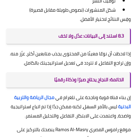
توقيت النشر
شكل المنشورات (نصوص طويلة مقابل قصيرة)
وقِس النتائج لاختيار الأفضل.
8.3 استند إلى البيانات: عدّل ولا تخف
إذا لاحظت أن نوعًا معينًا من المحتوى يجذب متابعين أكثر، عزّز منه.
وإن تراجع التفاعل، لا تتردد في تعديل استراتيجيتك بالكامل.
الخاتمة: النجاح يحتاج صبرًا وذكاءً رقميًا
إن بناء قناة قوية وناجحة على تلغرام في
مجال الرياضة والتربية
البدنية
ليس بالأمر السهل، لكنه ممكن جدًا إذا تم اتباع استراتيجية
واضحة، واعتمدت على الابتكار، التفاعل، والتحليل المستمر.
موقع راموس المصري Ramos Al-Masry ينصحك بالتركيز على