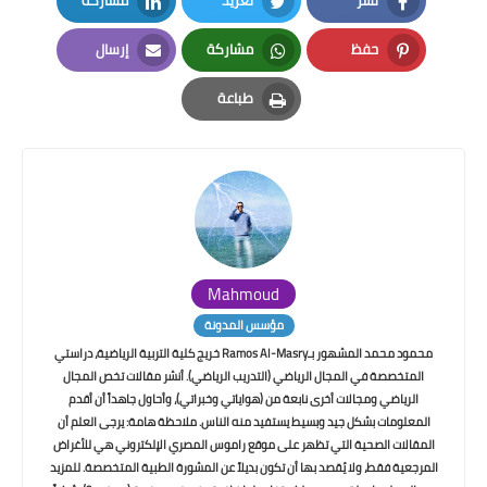
نشر
تغريد
مشاركة
LinkedIn
Twitter
Facebook
حفظ
مشاركة
إرسال
Email
Whatsapp
Pinterest
طباعة
Print
Mahmoud
مؤسس المدونة
محمود محمد المشهور بـRamos Al-Masry خريج كلية التربية الرياضية، دراستي
المتخصصة في المجال الرياضي (التدريب الرياضي). أنشر مقالات تخص المجال
الرياضي ومجالات أخرى نابعة من (هواياتي وخبراتي)، وأحاول جاهداً أن أقدم
المعلومات بشكل جيد وبسيط يستفيد منه الناس. ملاحظة هامة: يرجى العلم أن
المقالات الصحية التي تظهر على موقع راموس المصري الإلكتروني هي للأغراض
المرجعية فقط، ولا يُقصد بها أن تكون بديلاً عن المشورة الطبية المتخصصة. للمزيد