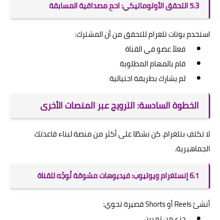
5.3 التحقق الأوتوماتيكي: احمِ مصداقية المسابقة
استخدم بوتات تلغرام للتحقق من أن المشترك:
فعلاً عضو في القناة
قام بالمهام المطلوبة
لم يشارك بطريقة احتيالية
الخطوة السادسة: الترويج عبر المنصات الأخرى
لا تكتفِ بتلغرام. كن نشطًا على أكثر من منصة لبناء قاعدتك
الجماهيرية.
6.1 إنستغرام ويوتيوب: فيديوهات مشوقة تُوجّه للقناة
أنشئ Reels أو Shorts قصيرة تحوي:
جزء من تمرين