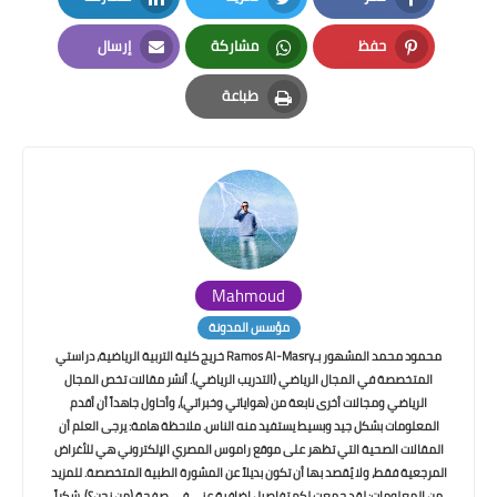
LinkedIn
Twitter
Facebook
حفظ
مشاركة
إرسال
Email
Whatsapp
Pinterest
طباعة
Print
Mahmoud
مؤسس المدونة
محمود محمد المشهور بـRamos Al-Masry خريج كلية التربية الرياضية، دراستي
المتخصصة في المجال الرياضي (التدريب الرياضي). أنشر مقالات تخص المجال
الرياضي ومجالات أخرى نابعة من (هواياتي وخبراتي)، وأحاول جاهداً أن أقدم
المعلومات بشكل جيد وبسيط يستفيد منه الناس. ملاحظة هامة: يرجى العلم أن
المقالات الصحية التي تظهر على موقع راموس المصري الإلكتروني هي للأغراض
المرجعية فقط، ولا يُقصد بها أن تكون بديلاً عن المشورة الطبية المتخصصة. للمزيد
من المعلومات: لقد جمعت لكم تفاصيل إضافية عني في صفحة (من نحن؟). شكراً