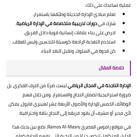
عملية تساعدك على ذلك:
تعلم مبادئ الإدارة الحديثة وطبّقها باستمرار.
شارك في
دورات تدريبية متخصصة في الإدارة الرياضية
.
احرص على بناء علاقات إنسانية قوية داخل الفريق.
استخدم التغذية الراجعة كوسيلة للتحسين وليس للعقاب.
كن قدوة في السلوك، وتقبل النقد البناء.
خلاصة المقال
الإدارة الناجحة في المجال الرياضي
ليست ضربًا من الترف الفكري، بل
ضرورة استراتيجية لضمان النجاح والاستمرار. ومن خلال فهم
الوظائف الخمس للإدارة والأصول الأربعة عشر لهينري فايول، يمكن
لأي مدير أو مشرف أن يقود فريقه إلى النجاح بثقة واحترافية.
في موقع راموس المصري Ramos Al-Masry، نضع بين يديك هذا
الدليل المتكامل لتكون جزءًا من النخبة التي تفهم الإدارة كعلم