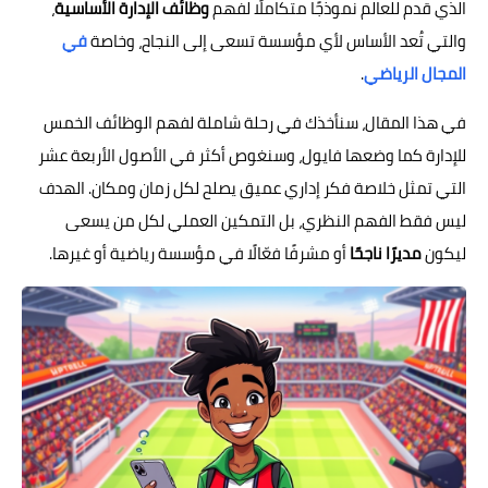
الذي قدم للعالم نموذجًا متكاملًا لفهم
وظائف الإدارة الأساسية
،
والتي تُعد الأساس لأي مؤسسة تسعى إلى النجاح، وخاصة
في
المجال الرياضي
.
في هذا المقال، سنأخذك في رحلة شاملة لفهم الوظائف الخمس
للإدارة كما وضعها فايول، وسنغوص أكثر في الأصول الأربعة عشر
التي تمثل خلاصة فكر إداري عميق يصلح لكل زمان ومكان. الهدف
ليس فقط الفهم النظري، بل التمكين العملي لكل من يسعى
ليكون
مديرًا ناجحًا
أو مشرفًا فعّالًا في مؤسسة رياضية أو غيرها.