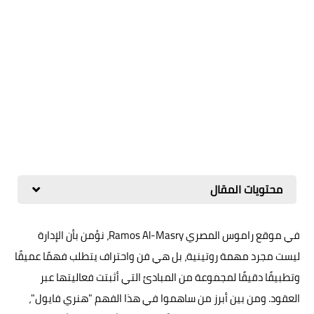
محتويات المقال
في موقع راموس المصري Ramos Al-Masry، نؤمن بأن الإدارة
ليست مجرد مهمة روتينية، بل هي فن واحتراف يتطلب فهمًا عميقًا
وتطبيقًا دقيقًا لمجموعة من المبادئ التي أثبتت فعاليتها عبر
العقود. ومن بين أبرز من ساهموا في هذا الفهم "هنري فايول"،