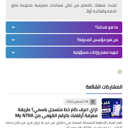
لتجدد شغفك بالتعلم من خلال مساحات معرفية متنوعة تضع
الدقة والفائدة أولاً.
ما هو هدفنا؟
من هو مؤسس المدونة؟
تنويه مهم وإخلاء مسؤولية
المشاركات الشائعة
08 أغسطس 2026
ازاي اعرف كام خط متسجل باسمي؟ طريقة
معرفة أرقامك بالرقم القومي من My NTRA
تقدر تعرف الخطوط المسجلة باسمك في دقايق من غير ما تروح فرع، من خلال خدمة
"أرقامي" جوه تطبيق My NTRA، وبعد الت…