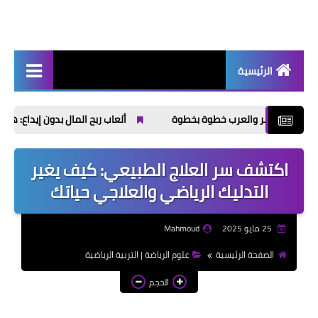
الرئيسية
أخبار | News
 والعرب خطوة بخطوة
ألعاب ربح المال بدون إيداع: هل تدفع فعلًا أم تس
إذاعات مدرسية | School
Radio
اكتشف سر العلاج الطبيعي: كيف يغير
موضوعات تعبير | Essay
التدليك الرياضي والعلاجي حياتك
Topics
الألعاب الإلكترونية | Video
25 مايو 2025
Mahmoud
Games
الصفحة الرئيسية
علوم الرياضة | التربية الرياضية
الذكاء الاصطناعي | Artificial
الحجم
Intelligence