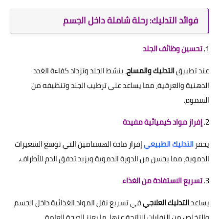
فوائد التدليك: رحلة شاملة داخل الجسم
1.
تحسين وظائف الجلد
عند تطبيق
التدليك والمساج
، ينشط الجلد وتزداد كفاءة الغدد
الدهنية والعرقية، مما يساعد على ترطيب الجلد وتنظيفه من
السموم.
2.
إفراز مواد كيميائية مفيدة
يحفز
التدليك الطبيعي
إفراز مادة الهستامين التي توسع الشعيرات
الدموية، مما يحسن من الدورة الدموية ويزيد تدفق الدم للأطراف.
3.
تسريع الاستفادة من الغذاء
يساعد
التدليك العلاجي
في تسريع نقل المواد الغذائية داخل الجسم
والتخلص من النفايات الناتجة عنها، ما يعزز الصحة العامة.