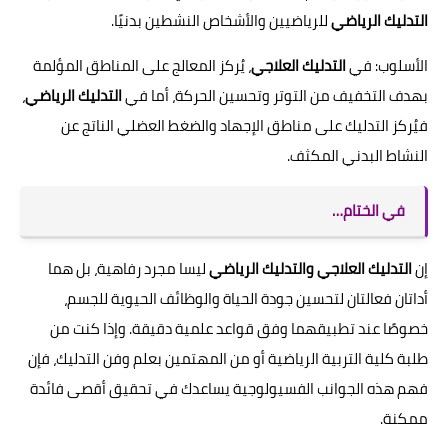
التدليك الرياضي
للرياضيين والأشخاص النشطين بدنيًا.
الأسلوب: في
التدليك العلاجي
، يُركز المعالج على المناطق المؤلمة
بهدف التخفيف من التوتر وتحسين الحركة، أما في
التدليك الرياضي
،
فيُركز التدليك على مناطق الإجهاد والضغط العضلي الناتج عن
النشاط البدني المكثف.
في الختام…
إن
التدليك العلاجي والتدليك الرياضي
ليسا مجرد رفاهية، بل هما
أداتان فعالتان لتحسين جودة الحياة والوظائف الحيوية للجسم،
خصوصًا عند تطبيقهما وفق قواعد علمية دقيقة. وإذا كنت من
طلبة كلية التربية الرياضية أو من المهتمين بعلم وفن التدليك، فإن
فهم هذه الجوانب الفسيولوجية يساعدك في تحقيق أقصى فائدة
ممكنة.