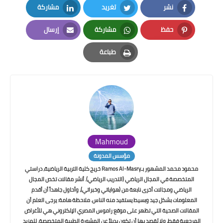
نشر
تغريد
مشاركة
LinkedIn
Twitter
Facebook
حفظ
مشاركة
إرسال
Email
Whatsapp
Pinterest
طباعة
Print
Mahmoud
مؤسس المدونة
محمود محمد المشهور بـRamos Al-Masry خريج كلية التربية الرياضية، دراستي
المتخصصة في المجال الرياضي (التدريب الرياضي). أنشر مقالات تخص المجال
الرياضي ومجالات أخرى نابعة من (هواياتي وخبراتي)، وأحاول جاهداً أن أقدم
المعلومات بشكل جيد وبسيط يستفيد منه الناس. ملاحظة هامة: يرجى العلم أن
المقالات الصحية التي تظهر على موقع راموس المصري الإلكتروني هي للأغراض
المرجعية فقط، ولا يُقصد بها أن تكون بديلاً عن المشورة الطبية المتخصصة. للمزيد