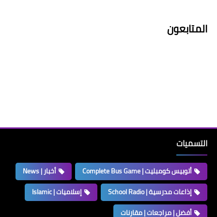
المتابعون
التسميات
أتوبيس كومبليت | Complete Bus Game
أخبار | News
إذاعات مدرسية | School Radio
إسلاميات | Islamic
أفضل | مراجعات | مقارنات