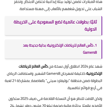
هذه المبادرات تضمن توليد بيئة إبداعية تحتضن الابتكار، وتحفز
الشباب على تحويل شغفهم بالألعاب إلى مهنة مستدامة.
ثانيًا: بطولات عالمية تضع السعودية على الخريطة
الدولية
1. كأس العالم للرياضات الإلكترونية: بداية جديدة بعد
Gamers8
شهد عام 2024 انطلاق أول نسخة من
كأس العالم للرياضات
الإلكترونية
كخليفة لمهرجان Gamers8 الشهير، واستضافت الرياض
البطولة ضمن منطقة "بوليفارد سيتي" بالعاصمة، بمشاركة 21 لعبة
في أربع قوائم تنافسية.
ولكن اللافت للنظر هو أن النسخة القادمة في صيف 2025 ستكون
الأضخم عالميًا، بجائزة مالية ضخمة تبلغ 70 مليون دولار تشمل 24