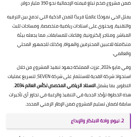
ضمن مشروع ضخم تبلغ قيمته الإجمالية نحو 350 مليار دولار.
يمثل الحي نموذجًا عالميًا فريدًا للمدن الذكية التي تدمج بين الترفيه
والتقنية، ويحتوي على استادات رياضية متخصصة، ومساحات للبث
المباشر، ومتاجر إلكترونية، وقاعات للمسابقات، مما يجعله بيئة
متكاملة للاعبين المحترفين والهواة، وكذلك للجمهور المحلي
والعالمي.
وفي مايو 2024، عززت المملكة جهود تنفيذ المشروع من خلال
استحواذ شركة القدية للاستثمار على شركة SEVEN، لتسريع عمليات
التطوير، بما يشمل
الاستاد الرياضي المخصص لكأس العالم 2034
.
هذه الخطوة تؤكد الجدية في التنفيذ والرغبة في تجاوز أي تأخيرات
سابقة لضمان تسليم المشروع ضمن الإطار الزمني المحدد.
2. نيوم: واحة الابتكار والإبداع