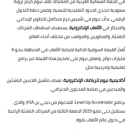
في الجهة الشمالية الغربية من المملكة، تقف نيوم كرمز لرؤية
سعودية تتحدى الحدود التقليدية للتنمية. وضمن خطط التحول
الرقمي، بدأت نيوم في تأسيس حرم متكامل للتطوير الإبداعي
والابتكار في
الألعاب الإلكترونية
، يستهدف استقطاب الشركات
الناشئة، والمطورين، والمواهب من مختلف أنحاء العالم.
تُقدّر القيمة السوقية الحالية لصناعة الألعاب في المنطقة بنحو 6
مليارات دولار، وتعمل نيوم على تضخيم هذه القيمة عبر برامج
تعليمية وتدريبية مثل:
أكاديمية نيوم للرياضات الإلكترونية
: تهدف لتأهيل اللاعبين الناشئين
والمبدعين في صناعة المحتوى الاحترافي.
برنامج Level Up Accelerator: المدعوم من ديجي بن KSA، والذي
يستقبل حتى مايو 2025 الدفعة الثالثة من الشركات الناشئة الراغبة
في دخول عالم الألعاب بقوة.