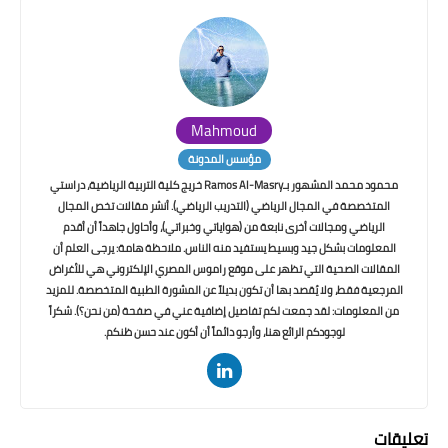
Mahmoud
مؤسس المدونة
محمود محمد المشهور بـRamos Al-Masry خريج كلية التربية الرياضية، دراستي
المتخصصة في المجال الرياضي (التدريب الرياضي). أنشر مقالات تخص المجال
الرياضي ومجالات أخرى نابعة من (هواياتي وخبراتي)، وأحاول جاهداً أن أقدم
المعلومات بشكل جيد وبسيط يستفيد منه الناس. ملاحظة هامة: يرجى العلم أن
المقالات الصحية التي تظهر على موقع راموس المصري الإلكتروني هي للأغراض
المرجعية فقط، ولا يُقصد بها أن تكون بديلاً عن المشورة الطبية المتخصصة. للمزيد
من المعلومات: لقد جمعت لكم تفاصيل إضافية عني في صفحة (من نحن؟). شكراً
لوجودكم الرائع هنا، وأرجو دائماً أن أكون عند حسن ظنكم.
تعليقات