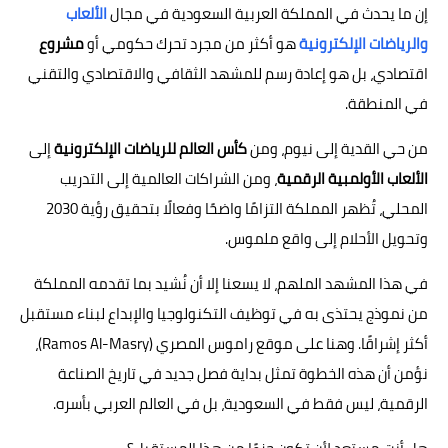
إن ما يحدث في المملكة العربية السعودية في مجال
الألعاب
والرياضات الإلكترونية
هو أكثر من مجرد تحرك حكومي أو
مشروع
اقتصادي، بل هو إعادة رسم للمشهد الثقافي والاقتصادي والتقني
في المنطقة.
من حي القدية إلى نيوم، ومن
كأس العالم للرياضات الإلكترونية
إلى
الألعاب الأولمبية الرقمية
، ومن الشراكات العالمية إلى التدريب
المحلي، تُظهر المملكة التزامًا واضحًا وفعالًا بتحقيق رؤية 2030
وتحويل الأحلام إلى واقع ملموس.
في هذا المشهد الملهم، لا يسعنا إلا أن نُشيد بما تقدمه المملكة
من نموذج يحتذى به في توظيف التكنولوجيا والإبداع لبناء مستقبل
أكثر إشراقًا. وهنا على موقع راموس المصري (Ramos Al-Masry)،
نؤمن أن هذه الخطوة تمثل بداية فصل جديد في تاريخ الصناعة
الرقمية، ليس فقط في السعودية، بل في العالم العربي بأسره.