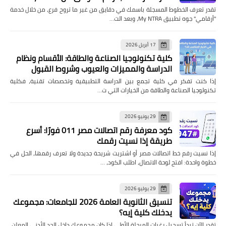
تقدر تعرف الخطوط المسجلة باسمك في دقايق من غير ما تروح فرع، من خلال خدمة
"أرقامي" جوه تطبيق My NTRA، وبعد الت…
17 أبريل 2026
كلية تكنولوجيا الصناعة والطاقة: الأقسام ونظام
الدراسة والمميزات والعيوب وشروط القبول
إذا كنت تفكر في كلية تجمع بين الدراسة التطبيقية وتخصصات تقنية، فكلية
تكنولوجيا الصناعة والطاقة من الخيارات التي ت…
29 يونيو 2026
كود معرفة رقم اتصالات مصر 011 فورًا: أسرع
طريقة إذا نسيت رقمك
إذا نسيت رقم خط اتصالات مصر أو اشتريت شريحة جديدة ولا تعرف رقمها، الحل في
خطوة واحدة: افتح لوحة الاتصال، اطلب الكود، …
29 يوليو 2026
تنسيق الثانوية العامة 2026 للجامعات: مجموعك
يدخلك كلية إيه؟
تقدر الآن تبدأ تسجيل رغبات المرحلة الأولى إذا كان مجموعك داخل الحد الأدنى المعلن،