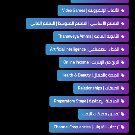
الألعاب الإلكترونية | Video Games
التعليم الأساسي | التعليم المتوسط | التعليم العالي
الثانوية العامة | Thanaweya Amma
الذكاء الاصطناعي | Artificial Intelligence
الربح من الإنترنت | Online Income
الصحة والجمال | Health & Beauty
العلاقات | Relationships
المرحلة الإعدادية | Preparatory Stage
تحسين محركات البحث
ترددات القنوات | Channel Frequencies