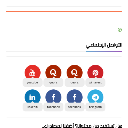
التواصل الإجتماعي
youtube
quora
quora
pinterest
linkedin
facebook
facebook
telegram
هل تستفيد من محتوانا؟ أضفنا لمصادرك..