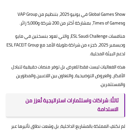
Global Games Show في يونيو 2025، بتنظيم من VAP Group
وTimes of Games، بمشاركة أكثر من 200 شركة و5,000 زائر.
منافسات ESL Saudi Challenge، والتي تعود بنسختين في مايو
وديسمبر 2025، كجزء من شراكة طويلة الأمد مع ESL FACEIT Group
لدعم البيئة المحلية.
هذه الفعاليات ليست فقط للعرض، بل توفر منصات حقيقية لتبادل
الأفكار، والعروض التوضيحية، والتعاون بين اللاعبين والمطورين
والمستثمرين.
ثالثًا: شراكات واستثمارات استراتيجية تُعزز من
الاستدامة
لم تكتفِ المملكة بالمشاريع الداخلية، بل وسّعت نطاق تأثيرها عبر