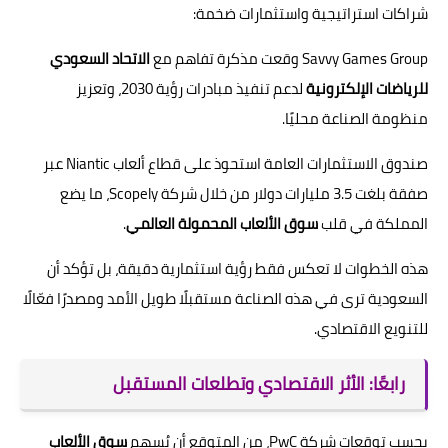
شراكات استراتيجية واستثمارات ضخمة:
Savvy Games Group وقعت مذكرة تفاهم مع
الاتحاد السعودي
للرياضات الإلكترونية
لدعم تنفيذ مبادرات رؤية 2030، وتعزيز
منظومة الصناعة محليًا.
صندوق الاستثمارات العامة استحوذ على قطاع ألعاب Niantic عبر
صفقة بلغت 3.5 مليارات دولار من خلال شركة Scopely، ما يضع
المملكة في قلب
سوق الألعاب المحمولة العالمي
.
هذه الخطوات لا تعكس فقط رؤية استثمارية دقيقة، بل تؤكد أن
السعودية ترى في هذه الصناعة مستقبلًا طويل الأمد ومصدرًا فعّالًا
للتنويع الاقتصادي.
رابعًا: الأثر الاقتصادي وتطلعات المستقبل
بحسب توقعات شركة PwC، من المتوقع أن يُسهم
سوق الألعاب