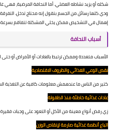
شكله أو يزيد نشاطه العضلي. أما النحافة المرضية، فهي غال
ودي كلها رسائل من الجسم بتقول إنه محتاج تدخل. التفرقة ب
إهمال في التشخيص ممكن يخلي المشكلة تتفاقم بسرعة.
أسباب النحافة
الأسباب متعددة وممكن ترتبط بالعادات أو الأمراض أو حتى الع
نقص الوعي الغذائي والظروف الاقتصادية
كتير من الناس ما عندهمش معلومات كافية عن التغذية السل
عادات غذائية خاطئة منذ الطفولة
زي رفض أنواع معينة من الأكل أو التعود على وجبات فقيرة با
اتباع أنظمة غذائية صارمة لإنقاص الوزن