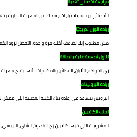
مراجعة أخصائي تغذية
الأخصائي بيحسب احتياجات جسمك من السعرات الحرارية بناءً 
زيادة الوزن تدريجيًا
مش مطلوب إنك تضاعف أكلك مرة واحدة، الأفضل تزود الكميا
تناول أطعمة غنية بالطاقة
زي الفواكه، الألبان، الفطائر، والمكسرات، لأنها بتدي سعرات ح
زيادة البروتينات
البروتين بيساعد في إعادة بناء الكتلة العضلية اللي ممكن 
تجنب الكافيين
المشروبات اللي فيها كافيين زي القهوة، الشاي، البيبسي، وا