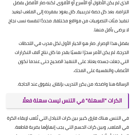
الذي لم يكن الأطول أو الأسرع أو الأقوى، لكنه صار الأفضل بفضل
التزامه. بعد كل حصة تدريبية، كان يعود بمفرده إلى الملعب ليعيد
تنفيذ مئات التصويبات من مواقع مختلفة، محددًا لنفسه نسب نجاح
لا يرضى بأقل منها.
بفضل هذا الإصرار، صار هو الخيار الأول لكل مدرب في اللحظات
الحرجة. لم يكن الأمر سحرًا نفسيًا بقدر ما كان نتاج آلاف التكرارات
التي جعلت جسده يعتاد على التنفيذ الصحيح حتى عندما تكون
الأعصاب والنفسية على المحك.
الرسالة هنا واضحة: من يكرر التدريب بإتقان، يتفوق عند الحاجة.
الكرات "السهلة" في التنس ليست سهلة فعلًا
في التنس، هناك فارق كبير بين كرات التبادل التي تُلعب لإبقاء الكرة
في الملعب، وبين كرات الحسم التي يجب إنهاؤها بضربة قاطعة.