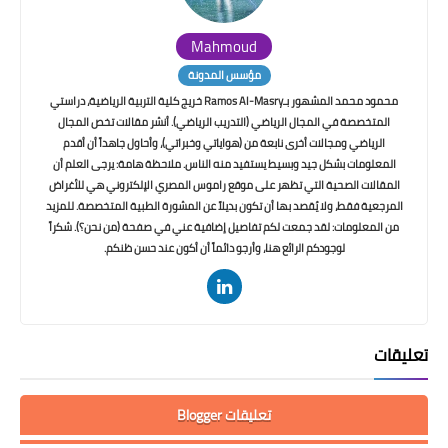
Mahmoud
مؤسس المدونة
محمود محمد المشهور بـRamos Al-Masry خريج كلية التربية الرياضية، دراستي
المتخصصة في المجال الرياضي (التدريب الرياضي). أنشر مقالات تخص المجال
الرياضي ومجالات أخرى نابعة من (هواياتي وخبراتي)، وأحاول جاهداً أن أقدم
المعلومات بشكل جيد وبسيط يستفيد منه الناس. ملاحظة هامة: يرجى العلم أن
المقالات الصحية التي تظهر على موقع راموس المصري الإلكتروني هي للأغراض
المرجعية فقط، ولا يُقصد بها أن تكون بديلاً عن المشورة الطبية المتخصصة. للمزيد
من المعلومات: لقد جمعت لكم تفاصيل إضافية عني في صفحة (من نحن؟). شكراً
لوجودكم الرائع هنا، وأرجو دائماً أن أكون عند حسن ظنكم.
تعليقات
تعليقات Blogger