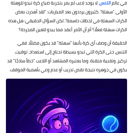
في عالم
التنس
، لا يوجد لاعب لم يمر بتجربة ضياع كرة تبدو للوهلة
الأولى "سهلة". كثيرون يرددون بعد المباريات: "لقد أهدرت بعض
الكرات السهلة في لحظات حاسمة". لكن السؤال الحقيقي: هل هذه
الكرات سهلة فعلًا؟ أم أن الأمر أعقد مما يبدو للعين المجردة؟
الحقيقة أن وصف أي كرة بأنها "سهلة" قد يكون مضللًا. ففي
التنس، حتى الكرة التي تبدو بسيطة تحتاج إلى استعداد، توقيت،
تركيز، وتقنية متقنة. وما يعتبره المشاهد أو اللاعب "خطأ ساذجًا" قد
يكون في جوهره نتيجة نقص تدريب أو عدم وعي بأهمية الموقف.