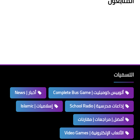
المتابعون
التسميات
أتوبيس كومبليت | Complete Bus Game
أخبار | News
إذاعات مدرسية | School Radio
إسلاميات | Islamic
أفضل | مراجعات | مقارنات
الألعاب الإلكترونية | Video Games