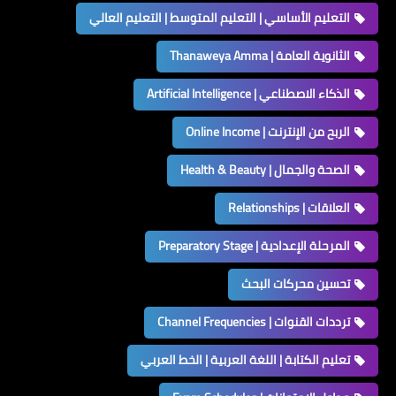
التعليم الأساسي | التعليم المتوسط | التعليم العالي
الثانوية العامة | Thanaweya Amma
الذكاء الاصطناعي | Artificial Intelligence
الربح من الإنترنت | Online Income
الصحة والجمال | Health & Beauty
العلاقات | Relationships
المرحلة الإعدادية | Preparatory Stage
تحسين محركات البحث
ترددات القنوات | Channel Frequencies
تعليم الكتابة | اللغة العربية | الخط العربي