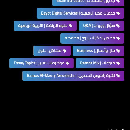
جداول الامتحانات | Exam Schedules
خدمات مصر الرقمية | Egypt Digital Services
سؤال وجواب | Q&A
علوم الرياضة | التربية الرياضية
قصص | حكايات | بوح | فضفضة
مال وأعمال | Business
مشاكل | حلول
منوعات | Ramos Mix
موضوعات تعبير | Essay Topics
نشرة راموس المصري | Ramos Al-Masry Newsletter