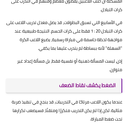
المشكلة أن أغلب اللاعبين يقضون معظم وقتهم في التدرب على
كرات التبادل.
في الأسابيع التي تسبق البطولات، قد يصل معدل تدريب اللاعب على
كرات التبادل 20 : 1 فقط على كرات الحسم. النتيجة طبيعية: عند
مواجهة لحظة حاسمة في مباراة رسمية، يضيع اللاعب الكرة
"السهلة" لأنه ببساطة لم يتدرب عليها بما يكفي.
إذن، ليست المسألة ذهنية أو نفسية فقط، بل مسألة إعداد غير
متوازن.
الضغط يكشف نقاط الضعف
عندما يكون اللاعب مرتاحًا في التدريبات، قد ينجح في تنفيذ ضربة
مثالية. لكن إذا لم يكن التدريب متكررًا ومتقنًا، فسيصعب تكرارها
تحت ضغط المباراة.