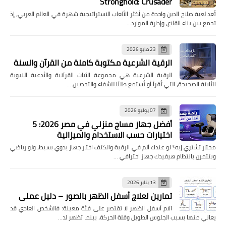
Stronghold: Crusader
تُعد لعبة صلاح الدين واحدة من أكثر الألعاب الاستراتيجية شهرة في العالم العربي، إذ
تجمع بين بناء القلاع، وإدارة الموارد…
23 مايو 2026
الرقية الشرعية مكتوبة كاملة من القرآن والسنة
الرقية الشرعية هي مجموعة الآيات القرآنية والأدعية النبوية
الثابتة الصحيحة، التي تُقرأ أو تُستمع طلبًا للشفاء والتحصين …
07 يوليو 2026
أفضل جهاز مساج منزلي في مصر 2026: 5
اختيارات حسب الاستخدام والميزانية
محتار تشتري إيه؟ لو عندك ألم في الرقبة والكتف اختار جهاز يدوي بسيط، ولو رياضي
وبتتمرن بانتظام هيفيدك جهاز احترافي …
13 يناير 2026
تمارين لعلاج أسفل الظهر بالصور – دليل عملي
آلام أسفل الظهر لا تقتصر على فئة معينة؛ فالشخص العادي قد
يعاني منها بسبب الجلوس الطويل وقلة الحركة، بينما تظهر لد…