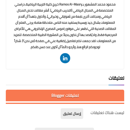
محمود محمد المشهور بـRamos Al-Masry خريج كلية التربية الرياضية، دراستي
المتخصصة في المجال الرياضي (التدريب الرياضي). أنشر مقالات تخص المجال
الرياضي ومجالات أخرى نابعة من (هواياتي وخبراتي)، وأحاول جاهداً أن أقدم
المعلومات بشكل جيد وبسيط يستفيد منه الناس. ملاحظة هامة: يرجى العلم أن
المقالات الصحية التي تظهر على موقع راموس المصري الإلكتروني هي للأغراض
المرجعية فقط، ولا يُقصد بها أن تكون بديلاً عن المشورة الطبية المتخصصة. للمزيد
من المعلومات: لقد جمعت لكم تفاصيل إضافية عني في صفحة (من نحن؟). شكراً
لوجودكم الرائع هنا، وأرجو دائماً أن أكون عند حسن ظنكم.
تعليقات
تعليقات Blogger
ليست هناك تعليقات
إرسال تعليق