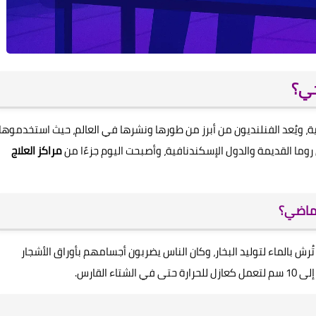
خي؟
 ويُعد الفنلنديون من أبرز من طورها ونشرها في العالم، حيث استخدموها
ما القديمة والدول الإسكندنافية، وأصبحت اليوم جزءًا من
مراكز العلاج
لماضي؟
ُرش بالماء لتوليد البخار، وكان الناس يضربون أجسامهم بأوراق الأشجار