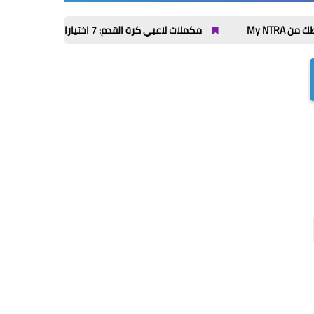
مكملات لاعبي كرة القدم: 7 اختيارات تدعم الطاقة والتعافي قبل وبعد التمرين