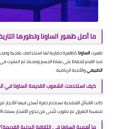
ما أصل ظهور الساونا وتطورها التاري
ظهرت
الساونا
كظاهرة حضارية لها استخدامات علاجية وصحية،
منذ القدم للحفاظ على نشاط الجسم وصحته، ثم انتشرت في رو
الطبيعي
والأندية الرياضية.
كيف استخدمت الشعوب القديمة الساونا في ا
كانت القبائل الفنلندية تستخدم حفرة تُسخن فيها الأحجار ثم ت
لتنشيط التعرق، ثم تطورت لتُبنى من جذوع الأشجار بسمك 8 إلى 10 سم لتعمل كعازل للحرارة حتى في الشتاء القارس.
ما أهمية الساونا في الثقافة البدنية القديمة؟