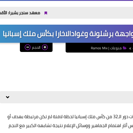
معهد سنجر بشبرا: الأقسام والتنسيق والفرص 
ة برشلونة وغوادالاخارا بكأس ملك إسبانيا
الحجم
منوعات | Ramos Mix
شهدت مباراة برشلونة وديبورتيفو غوادالاخارا ضمن منافسات دور الـ32 من كأس ملك إسبانيا لحظة لافتة لم تكن مرتبطة بهدف أو
ثار اهتمام الجماهير ووسائل الإعلام نتيجة تشابهه الكبير مع النجم