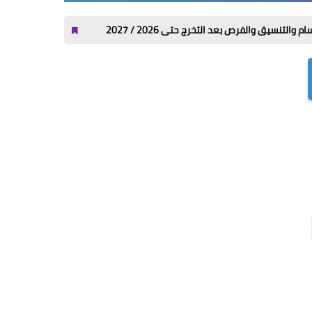
بعد التخرج حتى 2026 / 2027
ازاي ابعت كلمني شكرا من فودافون واتصالات و