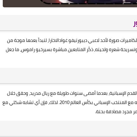
ر
اميرات صورة لأحد لاعبي ديبورتيفو غوادالاخارا، لتبدأ بعدها موجة من
 وتسريحة شعره ولحيته، ذكّر المتابعين مباشرة بسيرخيو راموس، ما جعل
 القدم الإسبانية، بعدما أمضى سنوات طويلة مع ريال مدريد، وحقق خلال
مسيرته العديد من الألقاب المحلية والقارية، إلى جانب تتويجه مع المنتخب الإسباني بكأس العالم 2010. لذلك، فإن أي تشابه شكلي مع
لأمر مجرد مصادفة بحتة.