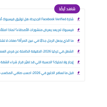
شاهد أيضًا
شارة Facebook Verified الجديدة: هل توثيق فيسبوك أصبح مجانيًا؟ الفرق بينها وبين العلامة الزرقاء
فيسبوك لم يعد يعرض منشورات الأصدقاء؟ لماذا امتلأت 
ما الذي يجعل الرجل جذابًا في عين المرأة؟ صفات لا تش
الشغل في تركيا 2026: الحقيقة الكاملة عن فرص العمل والرواتب وحقوق الأجانب قبل السفر
إيجار ولا تمليك؟ الحسبة التي قد تغيّر قرار شراء الشقة
قبل ما تسافر الخليج في 2026: احسب صافي المكسب الحقيقي بين السعودية والإمارات والكويت