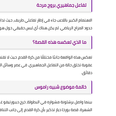
تفاعل جماهيري بروح مرحة
الاهتمام الكبير باللاعب جاء في إطار تفاعلي طريف، حيث تد
حدود المزاح الرياضي. لم يكن هناك أي لبس حقيقي حول هوية
ما الذي تعكسه هذه القصة؟
تعكس هذه الواقعة جانبًا مختلفًا من كرة القدم، حيث لا تقتصر
عفوية تخلق حالة من التفاعل الجماهيري. في عصر وسائل ال
دقائق.
خاتمة موضوع شبيه راموس
بينما واصل برشلونة مشواره في البطولة، خرج ديبورتيفو غو
الشهرة. قصة بورخا دياز تذكير بأن كرة القدم، إلى جانب التن