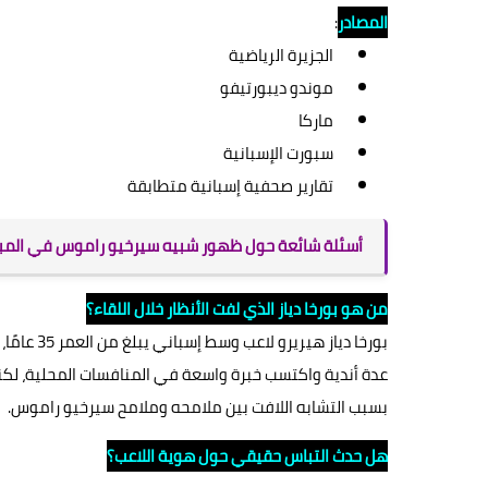
المصادر
:
الجزيرة الرياضية
موندو ديبورتيفو
ماركا
سبورت الإسبانية
تقارير صحفية إسبانية متطابقة
أسئلة شائعة حول ظهور شبيه سيرخيو راموس في المبا
من هو بورخا دياز الذي لفت الأنظار خلال اللقاء؟
بورخا ديا
عدة أندية واكتسب خبرة واسعة في المنافسات المحلية، لكنه 
بسبب التشابه اللافت بين ملامحه وملامح سيرخيو راموس.
هل حدث التباس حقيقي حول هوية اللاعب؟