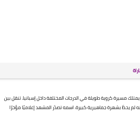
راة
ز هيريرو لاعب وسط إسباني يبلغ من العمر 35 عامًا، يمتلك مسيرة كروية طويلة في الدرجات المختلفة داخل إسبانيا. تنقل بين
لم يحظَ بشهرة جماهيرية كبيرة. اسمه تصدّر المشهد إعلاميًا مؤخرًا