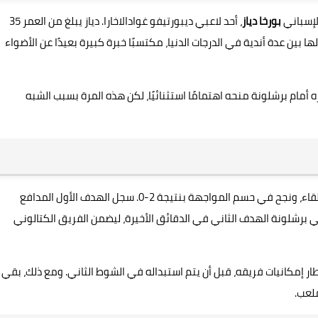
لإسباني
بورخا دياز
، أحد لاعبي ديبورتيفو غوادالاخارا. دياز يبلغ من العمر 35
ا بين عدة أندية في الدرجات الدنيا، مكتسبًا خبرة كبيرة بعيدًا عن الأضواء
أمام برشلونة منحه اهتمامًا استثنائيًا، لكن هذه المرة بسبب الشبه
من الناحية الرياضية، فرض برشلونة سيطرته على مجريات اللقاء، ونجح في حسم المواجهة بنتيجة 2-0. سجل الهدف الأول المدافع
7، قبل أن يضيف أحد لاعبي برشلونة الهدف الثاني في الدقائق الأخيرة، ليضمن الفريق الكتالوني
 إطار إمكانيات فريقه، قبل أن يتم استبداله في الشوط الثاني. ومع ذلك، بقي
لعب.