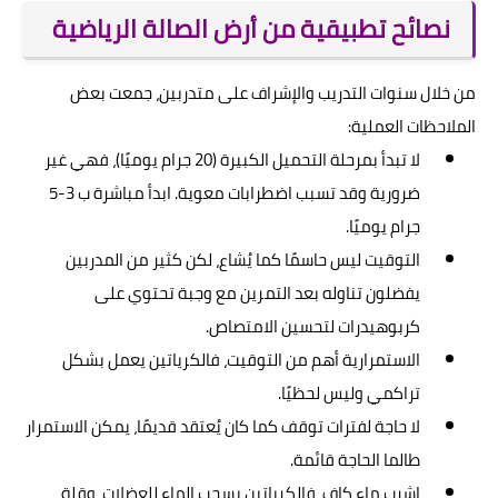
نصائح تطبيقية من أرض الصالة الرياضية
من خلال سنوات التدريب والإشراف على متدربين، جمعت بعض
الملاحظات العملية:
لا تبدأ بمرحلة التحميل الكبيرة (20 جرام يوميًا)، فهي غير
ضرورية وقد تسبب اضطرابات معوية. ابدأ مباشرة ب 3-5
جرام يوميًا.
التوقيت ليس حاسمًا كما يُشاع، لكن كثير من المدربين
يفضلون تناوله بعد التمرين مع وجبة تحتوي على
كربوهيدرات لتحسين الامتصاص.
الاستمرارية أهم من التوقيت، فالكرياتين يعمل بشكل
تراكمي وليس لحظيًا.
لا حاجة لفترات توقف كما كان يُعتقد قديمًا، يمكن الاستمرار
طالما الحاجة قائمة.
اشرب ماء كافٍ، فالكرياتين يسحب الماء للعضلات، وقلة