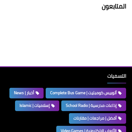
المتابعون
التسميات
أتوبيس كومبليت | Complete Bus Game
أخبار | News
إذاعات مدرسية | School Radio
إسلاميات | Islamic
أفضل | مراجعات | مقارنات
الألعاب الإلكترونية | Video Games