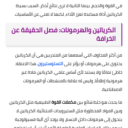
في القوة والحجم، بينما الثانية لا ترى نتائج تُذكر. السبب بسيط:
الكرياتين أداة مساعدة تعزز الأداء، لكنها لا تغني عن الأساسيات.
الكرياتين والهرمونات: فصل الحقيقة عن
الخرافة
من أكثر المخاوف التي أسمعها من المتدربين هي أن الكرياتين
يحتوي على هرمونات أو يؤثر على
التستوستيرون
. هذا الاعتقاد
خاطئ تمامًا ولا يستند لأي أساس علمي. الكرياتين مادة غير
هرمونية إطلاقًا، وليس له علاقة بالمنشطات أو الهرمونات
الاصطناعية.
ما يحدث هو خلط شائع بين
مكملات القوة
الطبيعية مثل الكرياتين،
وبين المواد المحظورة مثل الستيرويدات الابتنائية. الكرياتين لا
يتحول إلى هرمونات داخل الجسم، ولا يوجد أي آلية فسيولوجية
تسمح بذلك. الدراسات العلمية الطويلة الأمد أثبتت أن استخدامه