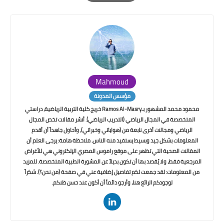
Print
Mahmoud
مؤسس المدونة
محمود محمد المشهور بـRamos Al-Masry خريج كلية التربية الرياضية، دراستي
المتخصصة في المجال الرياضي (التدريب الرياضي). أنشر مقالات تخص المجال
الرياضي ومجالات أخرى نابعة من (هواياتي وخبراتي)، وأحاول جاهداً أن أقدم
المعلومات بشكل جيد وبسيط يستفيد منه الناس. ملاحظة هامة: يرجى العلم أن
المقالات الصحية التي تظهر على موقع راموس المصري الإلكتروني هي للأغراض
المرجعية فقط، ولا يُقصد بها أن تكون بديلاً عن المشورة الطبية المتخصصة. للمزيد
من المعلومات: لقد جمعت لكم تفاصيل إضافية عني في صفحة (من نحن؟). شكراً
لوجودكم الرائع هنا، وأرجو دائماً أن أكون عند حسن ظنكم.