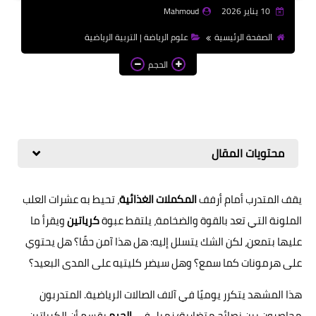
10 يناير 2026
Mahmoud
الصفحة الرئيسية
علوم الرياضة | التربية الرياضية
الحجم
محتويات المقال
يقف المتدرب أمام أرفف
المكملات الغذائية
، تحيط به عشرات العلب
الملونة التي تعد بالقوة والضخامة، يلتقط عبوة
كرياتين
ويقرأ ما
عليها بتمعن، لكن الشك يتسلل إليه: هل هذا آمن حقًا؟ هل يحتوي
على هرمونات كما سمع؟ وهل سيضر كليتيه على المدى البعيد؟
هذا المشهد يتكرر يوميًا في آلاف الصالات الرياضية. المتدربون
محاصرون بين نصائح متضاربة؛ زميل في
الجيم
يقسم أن الكرياتين