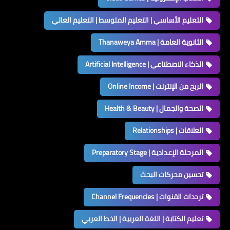
التعليم الأساسي | التعليم المتوسط | التعليم العالي
الثانوية العامة | Thanaweya Amma
الذكاء الاصطناعي | Artificial Intelligence
الربح من الإنترنت | Online Income
الصحة والجمال | Health & Beauty
العلاقات | Relationships
المرحلة الإعدادية | Preparatory Stage
تحسين محركات البحث
ترددات القنوات | Channel Frequencies
تعليم الكتابة | اللغة العربية | الخط العربي