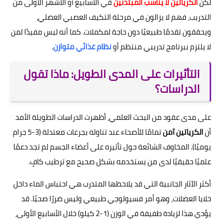
لكن
الكرياتين لا يناسب المبتدئين
في الأسابيع أو الأشهر الأولى من
التدريب، فهم لا يزالون في مرحلة التكيف العصبي العضلي،
ويحققون تقدمًا طبيعيًا دون حاجة لمكملات. كما أنه ليس مفيدًا لمن
لا يلتزم ببرنامج تدريبي منتظم أو
نظام غذائي متوازن
.
التأثيرات على المدى الطويل: ماذا تقول
الدراسات؟
على مدى عقود من البحث العلمي، أظهرت الدراسات الطويلة الأمد
أن
الكرياتين آمن
تمامًا للأصحاء عند تناوله بجرعات معتدلة (3-5 جرام
يوميًا). المخاوف الشائعة حول تأثيره على أعضاء الجسم لم تجد دعمًا
علميًا حقيقيًا لدى من يستخدمه بشكل صحيح مع ترطيب كافٍ.
أكثر الآثار الجانبية التي قد يلاحظها المتدرب هي احتباس الماء داخل
خلايا العضلات، وهو أمر فسيولوجي طبيعي وليس ضررًا صحيًا. قد
يؤدي هذا لزيادة طفيفة في الوزن (1-2 كيلو) خلال الأسابيع الأولى،