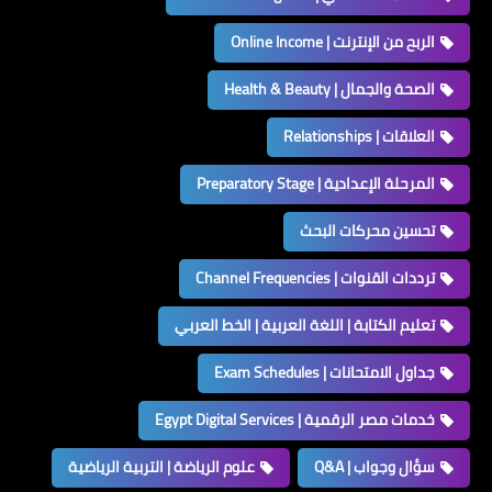
الربح من الإنترنت | Online Income
الصحة والجمال | Health & Beauty
العلاقات | Relationships
المرحلة الإعدادية | Preparatory Stage
تحسين محركات البحث
ترددات القنوات | Channel Frequencies
تعليم الكتابة | اللغة العربية | الخط العربي
جداول الامتحانات | Exam Schedules
خدمات مصر الرقمية | Egypt Digital Services
سؤال وجواب | Q&A
علوم الرياضة | التربية الرياضية