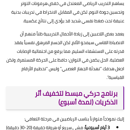
يساهم التدريب الرياضي المعتدل في خفض هرمونات التوتر
وتحسين جودة النوم. لكن في المقابل، الانخراط في تدريبات بدنية
عنيفة تحت ضغط نفسي شديد قد يؤدي إلى نتائج عكسية.
يعمد بعض اللاعبين إلى زيادة الأحمال التدريبية ظناً منهم أن
الانضباط القاسي سيمحو الألم، لكن الجسم المرهق نفسياً يفقد
قدرته على الاستشفاء السليم، مما يرفع من احتمالية الإصابات
العضلية. الحل يكمن في التوازن؛ حافظ على الحركة المستمرة، ولكن
اجعل هدفك "تهدئة الجهاز العصبي" وليس "تحطيم الأرقام
القياسية".
برنامج حركي مبسط لتخفيف أثر
الذكريات (لمدة أسبوع)
إليك نموذجاً متوازناً يناسب الرياضيين في مرحلة التعافي:
3 أيام أسبوعياً:
مشي سريع أو هرولة خفيفة (20-30 دقيقة)