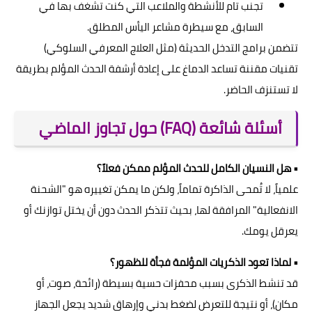
تجنب تام للأنشطة والملاعب التي كنت تشغف بها في
السابق، مع سيطرة مشاعر اليأس المطلق.
تتضمن برامج التدخل الحديثة (مثل العلاج المعرفي السلوكي)
تقنيات مقننة تساعد الدماغ على إعادة أرشفة الحدث المؤلم بطريقة
لا تستنزف الحاضر.
أسئلة شائعة (FAQ) حول تجاوز الماضي
• هل النسيان الكامل للحدث المؤلم ممكن فعلاً؟
علمياً، لا تُمحى الذاكرة تماماً، ولكن ما يمكن تغييره هو "الشحنة
الانفعالية" المرافقة لها، بحيث تتذكر الحدث دون أن يختل توازنك أو
يعرقل يومك.
• لماذا تعود الذكريات المؤلمة فجأة للظهور؟
قد تنشط الذكرى بسبب محفزات حسية بسيطة (رائحة، صوت، أو
مكان)، أو نتيجة للتعرض لضغط بدني وإرهاق شديد يجعل الجهاز