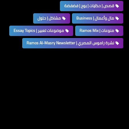
قصص | حكايات | بوح | فضفضة
مال وأعمال | Business
مشاكل | حلول
منوعات | Ramos Mix
موضوعات تعبير | Essay Topics
نشرة راموس المصري | Ramos Al-Masry Newsletter