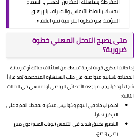
المفرطة يستهلك المخزون الذهني. السماح
لنفسك بالتقاط الأنفاس والاعتراف بالإرهاق
المؤقت هو خطوة احترافية نحو الشفاء.
متى يصبح التدخل المهني خطوة
ضرورية؟
إذا كانت الذكرى قوية لدرجة تمنعك من استئناف حياتك أو تدريباتك
المعتادة لأسابيع متواصلة، فإن طلب الاستشارة المتخصصة يُعد قراراً
شجاعاً وذكياً. يجب مراجعة الأخصائي الرياضي أو النفسي في الحالات
التالية:
اضطراب حاد في النوم وكوابيس متكررة تفقدك القدرة على
التركيز نهاراً.
الشعور بضيق شديد في التنفس (نوبات الهلع) دون مبرر
بدني واضح.