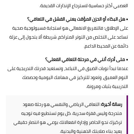
العصبي أكثر حساسية لاسترجاع الإنذارات القديمة.
• هل البكاء أو الحزن المؤقت يعني الفشل في التعافي؟
على الإطلاق؛ فالتفريغ الانفعالي هو استجابة فسيولوجية صحية
تساعد على التخلص من التوتر المتراكم، شريطة ألا يتحول إلى عزلة
دائمة عن المحيط الداعم.
• متى أدرك أنني في مرحلة التعافي الفعلي؟
عندما تبدأ نوبات الضيق في التباعد، وتستعيد قدرتك التدريجية على
النوم العميق، وتعود للتركيز في مهامك اليومية وحصصك
التدريبية بثبات ومرونة.
رسالة أخيرة:
التعافي الرياضي والنفسي هو رحلة صعود
متدرجة وليس قفزة سحرية. كل يوم تستطيع فيه توجيه
تركيزك نحو الحاضر وإدارة انفعالاتك بوعي، هو انتصار حقيقي
يعيد بناء صلابتك الذهنية والبدنية.