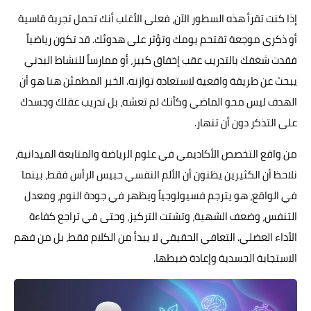
إذا كنت تقرأ هذه السطور الآن، فعلى الأغلب أنك تحمل تجربة قاسية
أو ذكرى موجعة تقتحم يومك وتؤثر على هدوئك. قد تكون رياضياً
فقدت شغفك بالتدريب عقب إخفاق كبير، أو ممارساً للنشاط البدني
يبحث عن طريقة واقعية لاستعادة توازنه. الخبر المطمئن هنا هو أن
الهدف ليس محو الماضي وكأنك لم تعشه، بل تدريب عقلك وجسدك
على التذكر دون أن تنهار.
من واقع التخصص الأكاديمي في علوم الرياضة والمتابعة الميدانية،
نلاحظ أن الكثيرين يظنون أن الألم النفسي حبيس الرأس فقط، بينما
في الواقع، هو يترجم فسيولوجياً ويظهر في جودة النوم، ومعدل
التنفس، وضعف الشهية، وتشتت التركيز، وحتى في تراجع كفاءة
الأداء العضلي. التعافي الحقيقي لا يبدأ من الكلام فقط، بل من فهم
الاستجابة الجسدية وإعادة ضبطها.