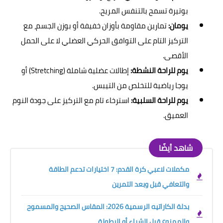
بوتيرة تسمح بالتنفس المريح.
يومان:
تمارين مقاومة بأوزان خفيفة أو بوزن الجسم، مع
التركيز التام على التوافق الحركي العضلي لا على الحمل
الأقصى.
يوم للراحة النشطة:
إطالات عضلية شاملة (Stretching) أو
يوجا رياضية للتخلص من التيبس.
يوم للراحة السلبية:
استرخاء تام مع التركيز على جودة النوم
العميق.
شاهد أيضًا
مكملات لاعبي كرة القدم: 7 اختيارات تدعم الطاقة
والتعافي قبل وبعد التمرين
بدلة الكاراتيه الرسمية 2026: المقاس الصحيح والمسموح
والممنوع قبل الشراء أو البطولة