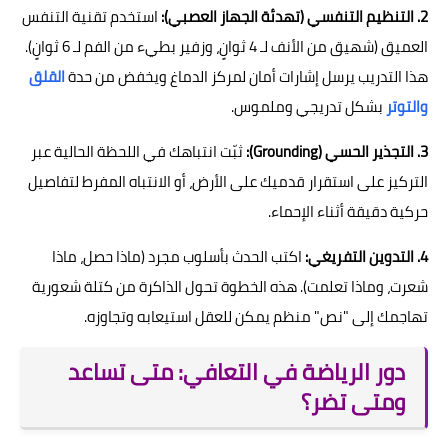
2. التنظيم التنفسي (تهدئة الجهاز العصبي):
استخدم تقنية التنفس
العميق (شهيق من الأنف لـ 4 ثوانٍ، وزفير بطيء من الفم لـ 6 ثوانٍ).
هذا التدريب يرسل إشارات أمان لمركز الدماغ ويخفض من حدة
القلق
والتوتر
بشكل تدريجي وملموس.
3. التجذير الحسي (Grounding):
ثبّت انتباهك في اللحظة الحالية عبر
التركيز على استقرار قدميك على الأرض، أو الانتباه المفرط لتفاصيل
حركية دقيقة أثناء الإحماء.
4. التدوين التفريغي:
اكتب الحدث بأسلوب مجرد (ماذا حصل، ماذا
شعرت، وماذا تعلمت). هذه الخطوة تحول الذاكرة من كتلة شعورية
تهاجمك إلى "نص" منظم يمكن للعقل استيعابه وتجاوزه.
دور الرياضة في التعافي: متى تساعد
ومتى تضر؟