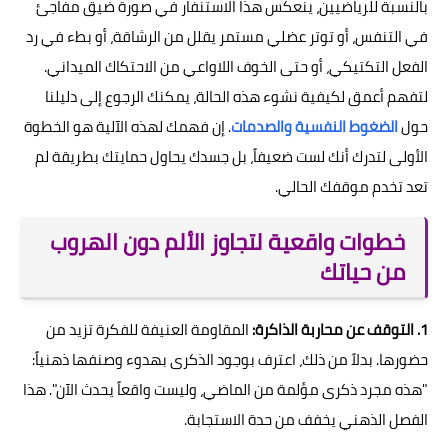
بالنسبة للرياضيين، ينعكس هذا الاستنفار في صورة ضيق مفاجئ
في التنفس، أو توتر عضلي مستمر يقلل من الرشاقة، أو بطء في رد
الفعل التكتيكي، أو حتى الخوف اللاواعي من الاحتكاك الميداني.
لتفهم أعمق لكيفية نشوء هذه الحالة، يمكنك الرجوع إلى دليلنا
حول
الضغوط النفسية والصدمات
. إن فهمك لهذه الآلية هو الخطوة
الأولى لتدرك أنك لست ضعيفاً، بل جسدك يحاول حمايتك بطريقة لم
تعد تخدم موقفك الحالي.
خطوات واقعية لتجاوز الألم دون الهروب
من حياتك
1. التوقف عن محاربة الذاكرة:
المقاومة العنيفة للفكرة تزيد من
حضورها. بدلاً من ذلك، اعترف بوجود الذكرى بهدوء وصنفها ذهنياً:
"هذه مجرد ذكرى مؤلمة من الماضي، وليست واقعاً يحدث الآن". هذا
الفصل الذهني يخفف من حدة الاستجابة.