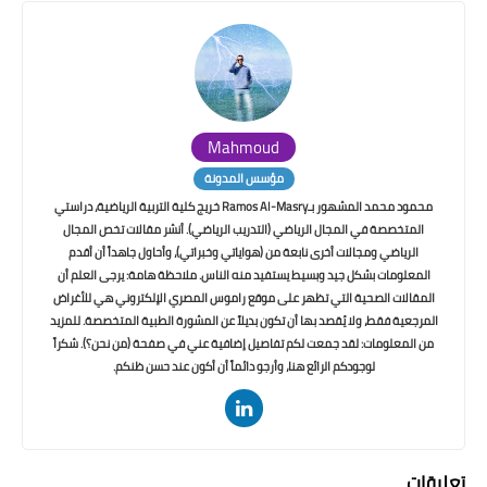
Mahmoud
مؤسس المدونة
محمود محمد المشهور بـRamos Al-Masry خريج كلية التربية الرياضية، دراستي
المتخصصة في المجال الرياضي (التدريب الرياضي). أنشر مقالات تخص المجال
الرياضي ومجالات أخرى نابعة من (هواياتي وخبراتي)، وأحاول جاهداً أن أقدم
المعلومات بشكل جيد وبسيط يستفيد منه الناس. ملاحظة هامة: يرجى العلم أن
المقالات الصحية التي تظهر على موقع راموس المصري الإلكتروني هي للأغراض
المرجعية فقط، ولا يُقصد بها أن تكون بديلاً عن المشورة الطبية المتخصصة. للمزيد
من المعلومات: لقد جمعت لكم تفاصيل إضافية عني في صفحة (من نحن؟). شكراً
لوجودكم الرائع هنا، وأرجو دائماً أن أكون عند حسن ظنكم.
تعليقات