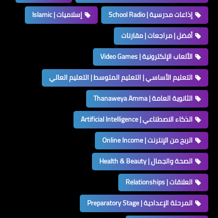
إذاعات مدرسية | School Radio
إسلاميات | Islamic
أفضل | مراجعات | مقارنات
الألعاب الإلكترونية | Video Games
التعليم الأساسي | التعليم المتوسط | التعليم العالي
الثانوية العامة | Thanaweya Amma
الذكاء الاصطناعي | Artificial Intelligence
الربح من الإنترنت | Online Income
الصحة والجمال | Health & Beauty
العلاقات | Relationships
المرحلة الإعدادية | Preparatory Stage