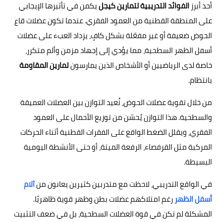
أحد أبرز
الفوائد التدريبية لتمارين كيجل
يكمن في تأثيرها الإيجابي
على المنطقة القطنية من العمود الفقري. عندما تكون عضلات قاع
الحوض ضعيفة أو غير مفعّلة بشكل كافٍ، يزداد العبء على عضلات
أسفل الظهر السطحية، مما يؤدي إلى إجهاد مزمن وألم متكرر،
خاصة لدى الرياضيين أو الأشخاص الذين يمارسون
تمارين المقاومة
بانتظام.
من خلال تقوية عضلات الحوض، نُعيد التوازن بين العضلات العميقة
والسطحية. هذا التوازن يُحسّن من توزيع الأحمال على العمود
الفقري، ويقلل الضغط الواقع على الفقرات القطنية أثناء الحركات
المركبة مثل القرفصاء، الرفعة الميتة، أو حتى الأنشطة اليومية
البسيطة.
في الواقع التدريبي، لاحظت مع متدربين كثيرين يعانون من
آلام
أسفل الظهر
رغم امتلاكهم عضلات بطن وظهر قوية ظاهريًا.
المشكلة لم تكن في قوة العضلات السطحية، بل في ضعف التثبيت