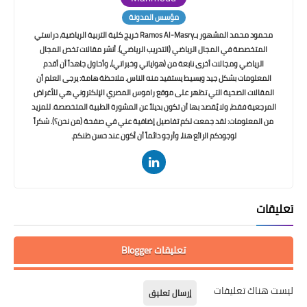
مؤسس المدونة
محمود محمد المشهور بـRamos Al-Masry خريج كلية التربية الرياضية، دراستي
المتخصصة في المجال الرياضي (التدريب الرياضي). أنشر مقالات تخص المجال
الرياضي ومجالات أخرى نابعة من (هواياتي وخبراتي)، وأحاول جاهداً أن أقدم
المعلومات بشكل جيد وبسيط يستفيد منه الناس. ملاحظة هامة: يرجى العلم أن
المقالات الصحية التي تظهر على موقع راموس المصري الإلكتروني هي للأغراض
المرجعية فقط، ولا يُقصد بها أن تكون بديلاً عن المشورة الطبية المتخصصة. للمزيد
من المعلومات: لقد جمعت لكم تفاصيل إضافية عني في صفحة (من نحن؟). شكراً
لوجودكم الرائع هنا، وأرجو دائماً أن أكون عند حسن ظنكم.
تعليقات
تعليقات Blogger
ليست هناك تعليقات
إرسال تعليق