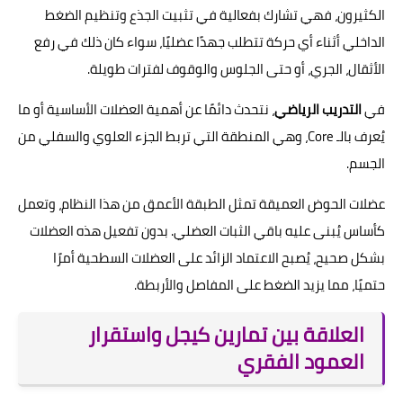
الكثيرون، فهي تشارك بفعالية في تثبيت الجذع وتنظيم الضغط
الداخلي أثناء أي حركة تتطلب جهدًا عضليًا، سواء كان ذلك في رفع
الأثقال، الجري، أو حتى الجلوس والوقوف لفترات طويلة.
في
التدريب الرياضي
، نتحدث دائمًا عن أهمية العضلات الأساسية أو ما
يُعرف بالـ Core، وهي المنطقة التي تربط الجزء العلوي والسفلي من
الجسم.
عضلات الحوض العميقة تمثل الطبقة الأعمق من هذا النظام، وتعمل
كأساس يُبنى عليه باقي الثبات العضلي. بدون تفعيل هذه العضلات
بشكل صحيح، يُصبح الاعتماد الزائد على العضلات السطحية أمرًا
حتميًا، مما يزيد الضغط على المفاصل والأربطة.
العلاقة بين تمارين كيجل واستقرار
العمود الفقري