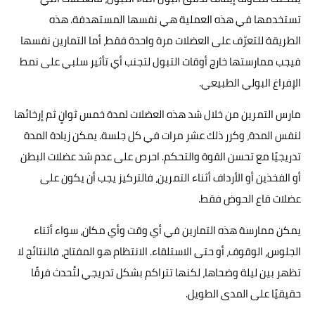
تستخدمها في هذه العملية هي نفسها المستهدفة. هذه
الطريقة للتعرّف على العضلات مرة واحدة فقط، أما التمارين نفسها
فيجب ممارستها خارج أوقات التبول لتجنب أي تأثير سلبي على نمط
الإفراغ البولي الطبيعي.
مارس التمرين من خلال شد هذه العضلات لمدة خمس ثوانٍ ثم إرخائها
لنفس المدة، وكرر ذلك عشر مرات في كل جلسة. يمكن زيادة المدة
تدريجيًا مع تحسن القوة والتحكم. احرص على عدم شد عضلات البطن
أو الفخذين أو الأرداف أثناء التمرين، فالتركيز يجب أن يكون على
عضلات قاع الحوض فقط.
يمكن ممارسة هذه التمارين في أي وقت وأي مكان، سواء أثناء
الجلوس، الوقوف، أو حتى الاستلقاء. الانتظام هو المفتاح، فالنتائج لا
تظهر بين ليلة وضحاها، لكنها تتراكم بشكل تدريجي لتُحدث فرقًا
حقيقيًا على المدى الطويل.