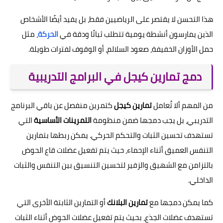
هذا التحسن لا يقتصر على الرياضيين فقط، بل يفيد أيضًا الأشخاص
الذين يمارسون أنشطة يومية تتطلب ثباتًا ودقة في
الحركة
، مثل
حمل الأوزان الخفيفة، صعود السلالم، أو الوقوف لفترات طويلة.
دمج تمارين كيجل في البرامج التدريبية
من المهم ألا تُعامل
تمارين كيجل
كتمرين منفصل عن باقي البرنامج
التدريبي، بل يجب دمجها ضمن منظومة
التمرينات الأساسية
التي
تستهدف تحسين الثبات والتحكم الحركي. يمكن ربطها بتمارين
التنفس العميق أثناء الإحماء، حيث يتم تفعيل عضلات قاع الحوض
بالتزامن مع الشهيق والزفير لتحسين التنسيق بين التنفس والثبات
الداخلي.
كما يمكن دمجها مع
تمارين البلانك
أو التمارين الثابتة الأخرى التي
تستهدف عضلات الجذع، بحيث يتم تفعيل عضلات الحوض أثناء الثبات