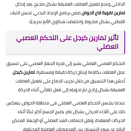
الداخلي وعدم تفعيل العضلات العميقة بشكل صحيح. بعد إدخال
تمارين تقوية قاع الحوض
ضمن برنامج الإعداد البدني، تحسن الثبات
القطني بشكل ملحوظ، وانخفضت شكاوى الألم تدريجيًا.
تأثير تمارين كيجل على التحكم العصبي
العضلي
التحكم العصبي العضلي يشير إلى قدرة الجهاز العصبي على تنسيق
عمل العضلات بكفاءة لإنتاج حركة دقيقة ومستقرة.
تمارين كيجل
تُحسّن هذا التنسيق من خلال تدريب الدماغ على تفعيل العضلات
العميقة بشكل إرادي ثم تحويله إلى فعل تلقائي أثناء الحركة.
عندما يتحسن التحكم العصبي العضلي في منطقة الحوض، ينعكس
ذلك على الأداء الحركي بشكل عام. يصبح الجسم أكثر ثباتًا أثناء
الحركات المعقدة، وتقل احتمالات الشد العضلي أو الإجهاد المتكرر
الناتج عن سوء التنسيق بين المجموعات العضلية المختلفة.