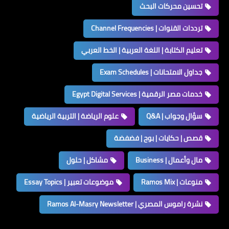
تحسين محركات البحث
ترددات القنوات | Channel Frequencies
تعليم الكتابة | اللغة العربية | الخط العربي
جداول الامتحانات | Exam Schedules
خدمات مصر الرقمية | Egypt Digital Services
سؤال وجواب | Q&A
علوم الرياضة | التربية الرياضية
قصص | حكايات | بوح | فضفضة
مال وأعمال | Business
مشاكل | حلول
منوعات | Ramos Mix
موضوعات تعبير | Essay Topics
نشرة راموس المصري | Ramos Al-Masry Newsletter