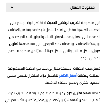
محتويات المقال
في منظومة
التدريب الرياضي الحديث
، لا تقتصر قوة الجسم على
العضلات الظاهرة فقط، بل تمتد لتشمل شبكة عميقة من العضلات
الداعمة التي تعمل بصمت لضمان الثبات والتوازن أثناء الحركة. من
بين هذه العضلات تبرز عضلات قاع الحوض، التي تستهدفها
تمارين
كيجل
بشكل مباشر، والتي تشكل جزءًا أساسيًا من منظومة الدعم
الداخلي للجذع.
تعمل هذه العضلات العميقة جنبًا إلى جنب مع العضلة المستعرضة
البطنية وعضلات
أسفل الظهر
لتشكيل حزام استقرار طبيعي يحمي
العمود الفقري ويدعم الأعضاء الداخلية.
عندما نفهم
تمارين كيجل
من منظور علوم الرياضة والتدريب، ندرك
أنها ليست تمرينًا هامشيًا، بل أداة تدريبية ذكية تُحسّن الأداء الحركي