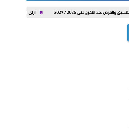
تخرج حتى 2026 / 2027
ازاي ابعت كلمني شكرا من فودافون واتصالات وأورنج و 