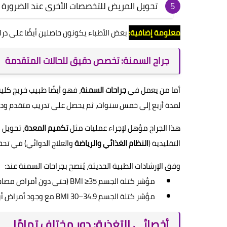
تحويل المريض للتخصصات الأخرى عند الضرورة
معلومة إضافية:
بعض الأطباء يكونون حاصلين أيضًا على در
جراح السمنة: تخصص دقيق للحالات المتقدمة
أما من يعمل في
جراحات السمنة
، فهو أيضًا طبيب خريج كلي
لمدة أربع إلى خمس سنوات، ثم يحصل على تدريب متقدم ود
هذا الجراح مؤهل لإجراء عمليات مثل
تكميم المعدة
، تحويل 
التقليدية (
النظام الغذائي والرياضة
والعلاج الدوائي) في تح
وفق الإرشادات الطبية الحديثة، يُنصح بجراحات السمنة عند:
مؤشر كتلة الجسم BMI ≥35 (حتى دون أمراض مصاحبة)
مؤشر كتلة الجسم BMI 30–34.9 مع وجود أمراض أيضية مثل السكري أو ارتفاع الضغط
أخصائي التغذية: دور مختلف تمامًا