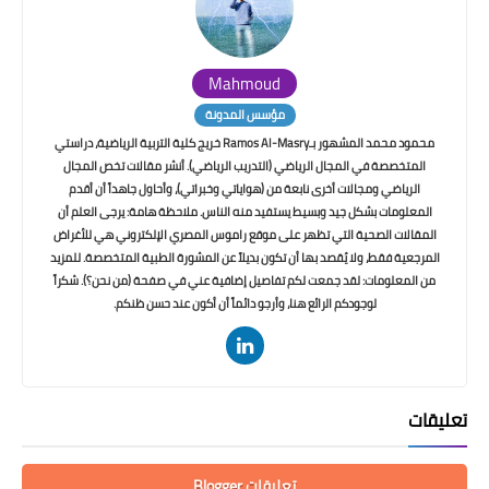
Mahmoud
مؤسس المدونة
محمود محمد المشهور بـRamos Al-Masry خريج كلية التربية الرياضية، دراستي
المتخصصة في المجال الرياضي (التدريب الرياضي). أنشر مقالات تخص المجال
الرياضي ومجالات أخرى نابعة من (هواياتي وخبراتي)، وأحاول جاهداً أن أقدم
المعلومات بشكل جيد وبسيط يستفيد منه الناس. ملاحظة هامة: يرجى العلم أن
المقالات الصحية التي تظهر على موقع راموس المصري الإلكتروني هي للأغراض
المرجعية فقط، ولا يُقصد بها أن تكون بديلاً عن المشورة الطبية المتخصصة. للمزيد
من المعلومات: لقد جمعت لكم تفاصيل إضافية عني في صفحة (من نحن؟). شكراً
لوجودكم الرائع هنا، وأرجو دائماً أن أكون عند حسن ظنكم.
تعليقات
تعليقات Blogger