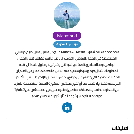
Mahmoud
مؤسس المدونة
محمود محمد المشهور بـRamos Al-Masry خريج كلية التربية الرياضية، دراستي
المتخصصة في المجال الرياضي (التدريب الرياضي). أنشر مقالات تخص المجال
الرياضي ومجالات أخرى نابعة من (هواياتي وخبراتي)، وأحاول جاهداً أن أقدم
المعلومات بشكل جيد وبسيط يستفيد منه الناس. ملاحظة هامة: يرجى العلم أن
المقالات الصحية التي تظهر على موقع راموس المصري الإلكتروني هي للأغراض
المرجعية فقط، ولا يُقصد بها أن تكون بديلاً عن المشورة الطبية المتخصصة. للمزيد
من المعلومات: لقد جمعت لكم تفاصيل إضافية عني في صفحة (من نحن؟). شكراً
لوجودكم الرائع هنا، وأرجو دائماً أن أكون عند حسن ظنكم.
تعليقات