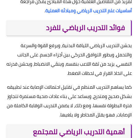
لمزيد من التفاصيل العلمية حول هذه المبادئ يمكن مراجعة
أساسيات علم التدريب الرياضي ومبادئه العملية
.
فوائد التدريب الرياضي للفرد
يحسّن التدريب الرياضي اللياقة البدنية، ويرفع القوة والسرعة
والتحمل، ويطور التوافق الحركي بين أجزاء الجسم. على الجانب
النفسي، يزيد من ثقة اللاعب بنفسه، وينمّي الانضباط، ويحسّن قدرته
على اتخاذ القرار في لحظات الضغط.
كما يساهم التدريب المنظم في تقليل احتمالات الإصابة عند تطبيقه
بشكل صحيح ومتدرج، ويساعد على بناء عادات صحية مستمرة تتجاوز
فترة البطولة نفسها. ومع ذلك، لا يضمن التدريب الوقاية الكاملة من
الإصابات، فهو يقلل المخاطر ولا يلغيها.
أهمية التدريب الرياضي للمجتمع