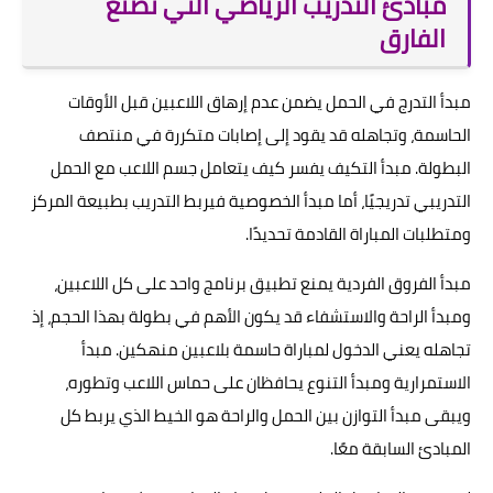
مبادئ التدريب الرياضي التي تصنع
الفارق
مبدأ التدرج في الحمل يضمن عدم إرهاق اللاعبين قبل الأوقات
الحاسمة، وتجاهله قد يقود إلى إصابات متكررة في منتصف
البطولة. مبدأ التكيف يفسر كيف يتعامل جسم اللاعب مع الحمل
التدريبي تدريجيًا، أما مبدأ الخصوصية فيربط التدريب بطبيعة المركز
ومتطلبات المباراة القادمة تحديدًا.
مبدأ الفروق الفردية يمنع تطبيق برنامج واحد على كل اللاعبين،
ومبدأ الراحة والاستشفاء قد يكون الأهم في بطولة بهذا الحجم، إذ
تجاهله يعني الدخول لمباراة حاسمة بلاعبين منهكين. مبدأ
الاستمرارية ومبدأ التنوع يحافظان على حماس اللاعب وتطوره،
ويبقى مبدأ التوازن بين الحمل والراحة هو الخيط الذي يربط كل
المبادئ السابقة معًا.