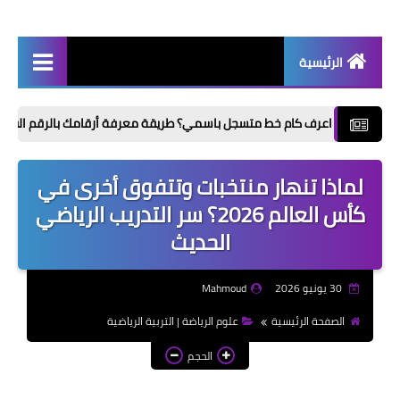
الرئيسية
أخبار | News
رف كام خط متسجل باسمي؟ طريقة معرفة أرقامك بالرقم القومي من My NTRA
إذاعات مدرسية | School
Radio
لماذا تنهار منتخبات وتتفوق أخرى في
موضوعات تعبير | Essay
كأس العالم 2026؟ سر التدريب الرياضي
Topics
الحديث
الألعاب الإلكترونية | Video
Games
30 يونيو 2026
Mahmoud
الذكاء الاصطناعي | Artificial
الصفحة الرئيسية
علوم الرياضة | التربية الرياضية
Intelligence
الحجم