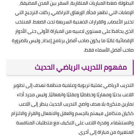
البطولة: ضغط المباريات المتقاربة، السفر بين المدن المضيفة،
الإصابات التي تظهر فجأة، الإرهاق التراكمي، ركلات الترجيح التي
تختبر الأعصاب، والقرارات الذهنية السريعة تحت الضغط. المنتخب
الذي يحافظ على مستوى لاعبيه من المباراة الأولى حتى الأدوار
الإقصائية غالبًا ما يكون صاحب أفضل برنامج إعداد، وليس بالضرورة
صاحب أفضل الأسماء فقط.
مفهوم التدريب الرياضي الحديث
التدريب الرياضي عملية تربوية وعلمية منظمة تهدف إلى تطوير
اللاعب بدنيًا ومهاريًا وخططيًا وعقليًا وانفعاليًا، وليس مجرد أداء
تمارين متكررة بلا هدف واضح. التدريب الحديث ينظر إلى اللاعب
ككيان متكامل، فيهتم بالجسم والعقل والانفعال والقرار والالتزام
والاستشفاء، وقدرة اللاعب على التكيف مع متطلبات المنافسة
المتغيرة من مباراة إلى أخرى.