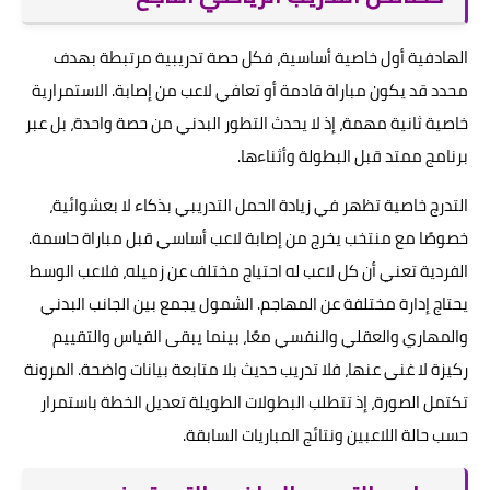
الهادفية أول خاصية أساسية، فكل حصة تدريبية مرتبطة بهدف
محدد قد يكون مباراة قادمة أو تعافي لاعب من إصابة. الاستمرارية
خاصية ثانية مهمة، إذ لا يحدث التطور البدني من حصة واحدة، بل عبر
برنامج ممتد قبل البطولة وأثناءها.
التدرج خاصية تظهر في زيادة الحمل التدريبي بذكاء لا بعشوائية،
خصوصًا مع منتخب يخرج من إصابة لاعب أساسي قبل مباراة حاسمة.
الفردية تعني أن كل لاعب له احتياج مختلف عن زميله، فلاعب الوسط
يحتاج إدارة مختلفة عن المهاجم. الشمول يجمع بين الجانب البدني
والمهاري والعقلي والنفسي معًا، بينما يبقى القياس والتقييم
ركيزة لا غنى عنها، فلا تدريب حديث بلا متابعة بيانات واضحة. المرونة
تكتمل الصورة، إذ تتطلب البطولات الطويلة تعديل الخطة باستمرار
حسب حالة اللاعبين ونتائج المباريات السابقة.