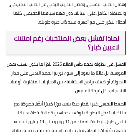
إهمال الجانب النفسي، وفصل التدريب البدني عن الجانب التكتيكي،
والاعتماد الكامل على البيانات دون فهم سياقها الحقيقي، كلها
أخطاء تتكرر حتى مع أجهزة فنية ذات خبرة طويلة.
لماذا تفشل بعض المنتخبات رغم امتلاك
لاعبين كبار؟
الفشل في بطولة بحجم كأس العالم 2026 نادرًا ما يكون بسبب نقص
الموهبة، بل غالبًا ما يعود إلى سوء توزيع الجهد البدني على مدار
البطولة، أو ضعف برامج الاستشفاء بين المباريات المتقاربة، أو غياب
الانسجام داخل غرفة الملابس.
الضغط النفسي غير المُدار جيدًا يلعب دورًا كبيرًا أيضًا، خصوصًا مع
منتخبات تدخل البطولة بتوقعات جماهيرية عالية. خطة بدنية لا
تراعي طول البطولة الممتد من 11 يونيو حتى 19 يوليو، أو سوء
قراءة مؤشرات الإرهاق قبل مباراة حاسمة، قد يقلب نتيجة مباراة