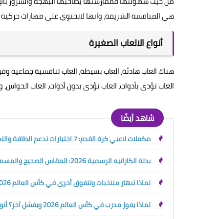
من حيث سهولتها فممارستها يصاحبها البهجة والسرور بالإضا
هي المنافسة الشريفة، وانها لاتحتوي على مهارات حركية 
أنواع الالعاب الصغيرة
هناك العاب هادئة، العاب بسيطة، العاب تنافسية جماعية وفردية،
العاب تؤدى بأدوات، العاب تؤدى بدون أدوات، العاب الحواس، وال
شاهد أيضًا
مكملات لاعبي كرة القدم: 7 اختيارات تدعم الطاقة والتعافي قبل وبعد التمرين
بدلة الكاراتيه الرسمية 2026: المقاس الصحيح والمسموح والممنوع قبل الشراء أو البطولة
لماذا تنهار منتخبات وتتفوق أخرى في كأس العالم 2026؟ سر التدريب الرياضي الحديث
لماذا يفوز مدرب في كأس العالم 2026 ويفشل آخر؟ أنواع المدربين الرياضيين وسر صناعة البطل