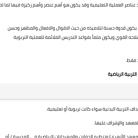
د عناصر العملية التعليمية وقد يكون هو أهم عنصر وأهم ركيزة فيها لما له
أن يكون قدوة حسنة لتلاميذه من حيث الاقوال والافعال والمظهر وحسن
احه القوي ويكون ملماً بقواعد التدريس الملائمة للعملية التربوية
لتربية الرياضية
المعهد الأزهري) وتنظيم الحفلات والمهرجانات الرياضية في المدرسة / أو