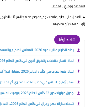
المعهد ووضع برامجها.
4- العمل على خلق علاقات جديدة وجيدة مع الهيئات الخار
(أو المعهد) أو تفاديها.
شاهد أيضًا
بدلة الكاراتيه الرسمية 2026: المقاس الصحيح والمسموح والممنوع قبل الشراء أو البطولة
لماذا تنهار منتخبات وتتفوق أخرى في كأس العالم 2026؟ سر التدريب الرياضي الحديث
لماذا يفوز مدرب في كأس العالم 2026 ويفشل آخر؟ أنواع المدربين الرياضيين وسر صناعة البطل
سعر أوميجا 3 بلس في مصر 2026: المصري أم المستورد؟ دليلك قبل الشراء
جدول مباريات دور 32 كأس العالم 2026 بتوقيت القاهرة والسعودية
نتيجة مباراة مصر وإيران في كأس العالم 2026.. التعادل يحسم القمة ومحمود صابر يكتب البداية