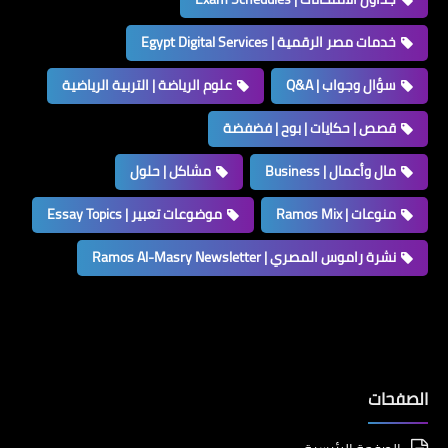
خدمات مصر الرقمية | Egypt Digital Services
سؤال وجواب | Q&A
علوم الرياضة | التربية الرياضية
قصص | حكايات | بوح | فضفضة
مال وأعمال | Business
مشاكل | حلول
منوعات | Ramos Mix
موضوعات تعبير | Essay Topics
نشرة راموس المصري | Ramos Al-Masry Newsletter
الصفحات