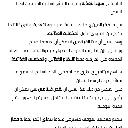
الناتجة عن
سوء التغذية
ولتجنب النتائج السلبية المحتملة لهذا
النقص.
في حالة
فيتامين ج
، هناك سبب آخر غير
سوء التغذية
، والذي غالبًا ما
يكون من الضروري تناول
المكملات الغذائية
.
وهذا يعني أن هذا
الفيتامين
لا يمكن أن يصنعه الجسم.
وبالتالي، فإن الطريقة الوحيدة للحصول عليه والاستفادة من أفعاله
المفيدة هي الخارجية فقط (
النظام الغذائي، والمكملات الغذائية
).
يساهم
فيتامين ج
بطرق مختلفة في الأداء السليم للجسم وله
فوائد عديدة لجسم الإنسان.
على العكس من ذلك، هذا يعني أن
نقص فيتامين سي
يمكن أن
يؤدي إلى مجموعة متنوعة من المشاكل الصحية والصعوبات في
الحياة اليومية.
يتمتع معظمنا بموقف مسترخي عندما يتعلق الأمر بحماية
جهاز
المناعة
لدينا، ولكن له العديد من الفوائد.