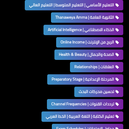
التعليم الأساسي | التعليم المتوسط | التعليم العالي
الثانوية العامة | Thanaweya Amma
الذكاء الاصطناعي | Artificial Intelligence
الربح من الإنترنت | Online Income
الصحة والجمال | Health & Beauty
العلاقات | Relationships
المرحلة الإعدادية | Preparatory Stage
تحسين محركات البحث
ترددات القنوات | Channel Frequencies
تعليم الكتابة | اللغة العربية | الخط العربي
جداول الامتحانات | Exam Schedules