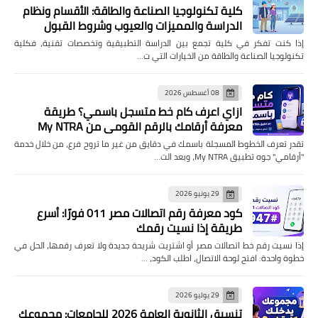
كلية تكنولوجيا الصناعة والطاقة: الأقسام ونظام
الدراسة والمميزات والعيوب وشروط القبول
إذا كنت تفكر في كلية تجمع بين الدراسة التطبيقية وتخصصات تقنية، فكلية
تكنولوجيا الصناعة والطاقة من الخيارات التي ت…
08 أغسطس 2026
ازاي اعرف كام خط متسجل باسمي؟ طريقة
معرفة أرقامك بالرقم القومي من My NTRA
تقدر تعرف الخطوط المسجلة باسمك في دقايق من غير ما تروح فرع، من خلال خدمة
"أرقامي" جوه تطبيق My NTRA، وبعد الت…
29 يونيو 2026
كود معرفة رقم اتصالات مصر 011 فورًا: أسرع
طريقة إذا نسيت رقمك
إذا نسيت رقم خط اتصالات مصر أو اشتريت شريحة جديدة ولا تعرف رقمها، الحل في
خطوة واحدة: افتح لوحة الاتصال، اطلب الكود، …
29 يوليو 2026
تنسيق الثانوية العامة 2026 للجامعات: مجموعك