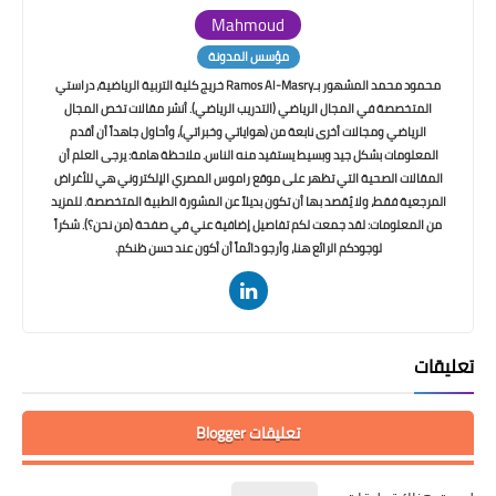
Mahmoud
مؤسس المدونة
محمود محمد المشهور بـRamos Al-Masry خريج كلية التربية الرياضية، دراستي
المتخصصة في المجال الرياضي (التدريب الرياضي). أنشر مقالات تخص المجال
الرياضي ومجالات أخرى نابعة من (هواياتي وخبراتي)، وأحاول جاهداً أن أقدم
المعلومات بشكل جيد وبسيط يستفيد منه الناس. ملاحظة هامة: يرجى العلم أن
المقالات الصحية التي تظهر على موقع راموس المصري الإلكتروني هي للأغراض
المرجعية فقط، ولا يُقصد بها أن تكون بديلاً عن المشورة الطبية المتخصصة. للمزيد
من المعلومات: لقد جمعت لكم تفاصيل إضافية عني في صفحة (من نحن؟). شكراً
لوجودكم الرائع هنا، وأرجو دائماً أن أكون عند حسن ظنكم.
تعليقات
تعليقات Blogger