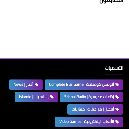
التسميات
أتوبيس كومبليت | Complete Bus Game
أخبار | News
إذاعات مدرسية | School Radio
إسلاميات | Islamic
أفضل | مراجعات | مقارنات
الألعاب الإلكترونية | Video Games