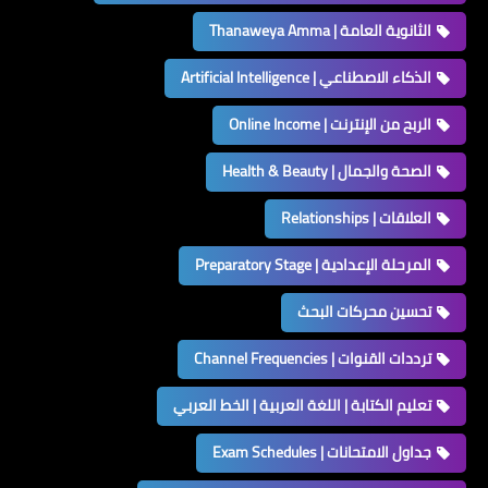
الثانوية العامة | Thanaweya Amma
الذكاء الاصطناعي | Artificial Intelligence
الربح من الإنترنت | Online Income
الصحة والجمال | Health & Beauty
العلاقات | Relationships
المرحلة الإعدادية | Preparatory Stage
تحسين محركات البحث
ترددات القنوات | Channel Frequencies
تعليم الكتابة | اللغة العربية | الخط العربي
جداول الامتحانات | Exam Schedules