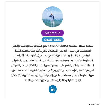
Mahmoud
مؤسس المدونة
محمود محمد المشهور بـRamos Al-Masry خريج كلية التربية الرياضية، دراستي
المتخصصة في المجال الرياضي (التدريب الرياضي). أنشر مقالات تخص المجال
الرياضي ومجالات أخرى نابعة من (هواياتي وخبراتي)، وأحاول جاهداً أن أقدم
المعلومات بشكل جيد وبسيط يستفيد منه الناس. ملاحظة هامة: يرجى العلم أن
المقالات الصحية التي تظهر على موقع راموس المصري الإلكتروني هي للأغراض
المرجعية فقط، ولا يُقصد بها أن تكون بديلاً عن المشورة الطبية المتخصصة. للمزيد
من المعلومات: لقد جمعت لكم تفاصيل إضافية عني في صفحة (من نحن؟). شكراً
لوجودكم الرائع هنا، وأرجو دائماً أن أكون عند حسن ظنكم.