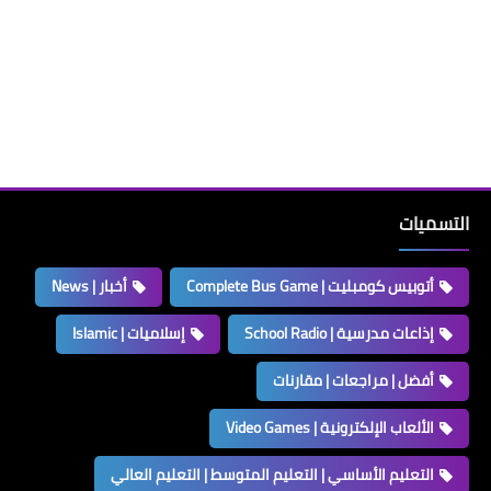
التسميات
أتوبيس كومبليت | Complete Bus Game
أخبار | News
إذاعات مدرسية | School Radio
إسلاميات | Islamic
أفضل | مراجعات | مقارنات
الألعاب الإلكترونية | Video Games
التعليم الأساسي | التعليم المتوسط | التعليم العالي