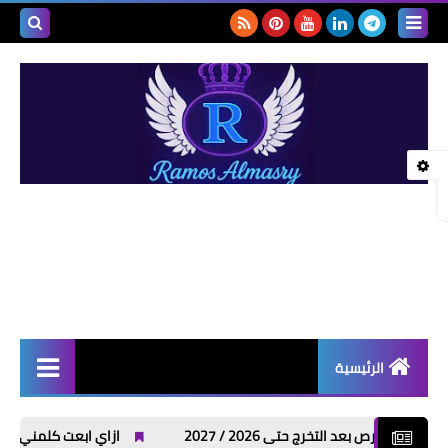
بحث هذه
المدونة
الإلكتروني
الرئيسية
أخبار | News
لتخرج حتى 2026 / 2027
ازاي ابعت كلمني شكرا من فودافون واتصالات وأورنج 