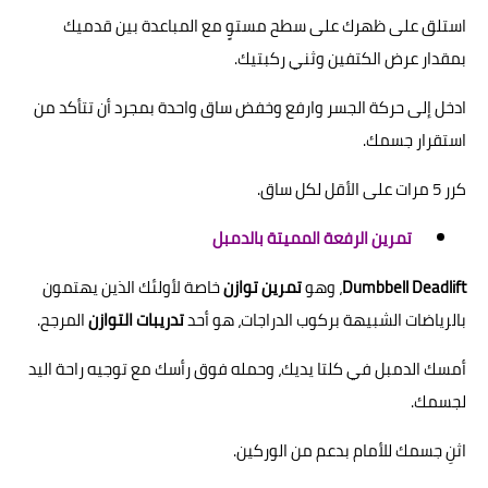
استلق على ظهرك على سطح مستوٍ مع المباعدة بين قدميك
بمقدار عرض الكتفين وثني ركبتيك.
ادخل إلى حركة الجسر وارفع وخفض ساق واحدة بمجرد أن تتأكد من
استقرار جسمك.
كرر 5 مرات على الأقل لكل ساق.
تمرين الرفعة المميتة بالدمبل
Dumbbell Deadlift
، وهو
تمرين توازن
خاصة لأولئك الذين يهتمون
بالرياضات الشبيهة بركوب الدراجات، هو أحد
تدريبات التوازن
المرجح.
أمسك الدمبل في كلتا يديك، وحمله فوق رأسك مع توجيه راحة اليد
لجسمك.
اثنِ جسمك للأمام بدعم من الوركين.