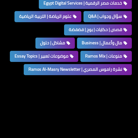
خدمات مصر الرقمية | Egypt Digital Services
سؤال وجواب | Q&A
علوم الرياضة | التربية الرياضية
قصص | حكايات | بوح | فضفضة
مال وأعمال | Business
مشاكل | حلول
منوعات | Ramos Mix
موضوعات تعبير | Essay Topics
نشرة راموس المصري | Ramos Al-Masry Newsletter