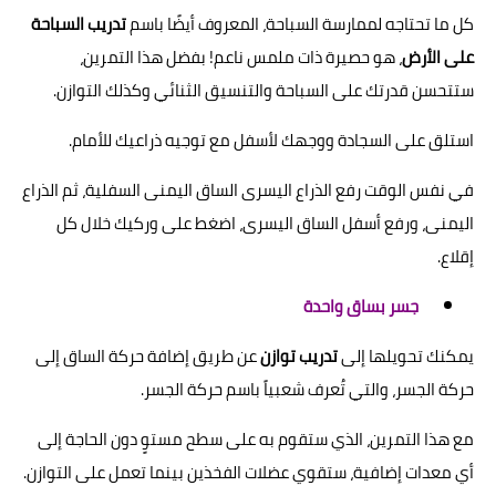
كل ما تحتاجه لممارسة السباحة، المعروف أيضًا باسم
تدريب السباحة
على الأرض
، هو حصيرة ذات ملمس ناعم! بفضل هذا التمرين،
ستتحسن قدرتك على السباحة والتنسيق الثنائي وكذلك التوازن.
استلق على السجادة ووجهك لأسفل مع توجيه ذراعيك للأمام.
في نفس الوقت رفع الذراع اليسرى الساق اليمنى السفلية، ثم الذراع
اليمنى، ورفع أسفل الساق اليسرى، اضغط على وركيك خلال كل
إقلاع.
جسر بساق واحدة
يمكنك تحويلها إلى
تدريب توازن
عن طريق إضافة حركة الساق إلى
حركة الجسر، والتي تُعرف شعبياً باسم حركة الجسر.
مع هذا التمرين، الذي ستقوم به على سطح مستوٍ دون الحاجة إلى
أي معدات إضافية، ستقوي عضلات الفخذين بينما تعمل على التوازن.