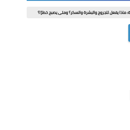
لجروح والبشرة والسكر؟ ومتى يصبح خطرًا؟
كليات المرحلة الثانية 2026 / 2027 علمي وأدبي بالدرجات: مجموعك يدخلك إيه؟