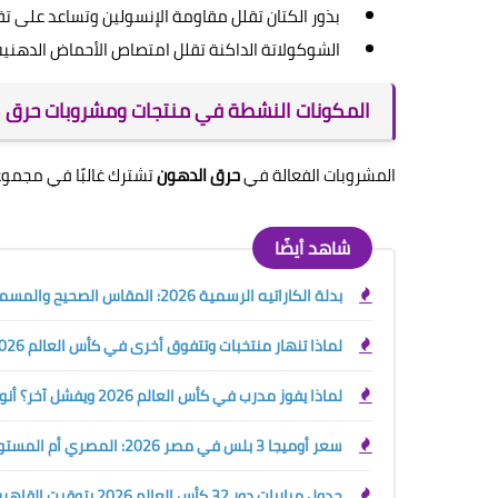
بذور الكتان تقلل مقاومة الإنسولين وتساعد على تق
الشوكولاتة الداكنة تقلل امتصاص الأحماض الدهنية
المكونات النشطة في منتجات ومشروبات حرق 
المشروبات الفعالة في
حرق الدهون
تشترك غالبًا في مجموعة
شاهد أيضًا
بدلة الكاراتيه الرسمية 2026: المقاس الصحيح والمسموح والممنوع قبل الشراء أو البطولة
لماذا تنهار منتخبات وتتفوق أخرى في كأس العالم 2026؟ سر التدريب الرياضي الحديث
لماذا يفوز مدرب في كأس العالم 2026 ويفشل آخر؟ أنواع المدربين الرياضيين وسر صناعة البطل
سعر أوميجا 3 بلس في مصر 2026: المصري أم المستورد؟ دليلك قبل الشراء
جدول مباريات دور 32 كأس العالم 2026 بتوقيت القاهرة والسعودية