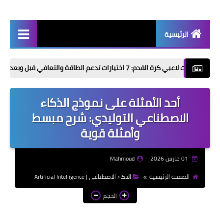
الرئيسية
أخبار | News
 7 اختيارات تدعم الطاقة والتعافي قبل وبعد التمرين
إذاعات مدرسية | School
Radio
أحد الأمثلة على نموذج الذكاء
موضوعات تعبير | Essay
الاصطناعي التوليدي: شرح مبسط
Topics
وأمثلة قوية
الألعاب الإلكترونية | Video
Games
01 مارس 2026
Mahmoud
الذكاء الاصطناعي | Artificial
الصفحة الرئيسية
الذكاء الاصطناعي | Artificial Intelligence
Intelligence
الحجم