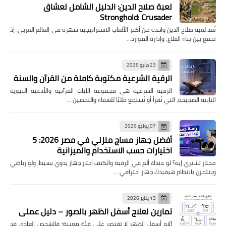
لعبة صلاح الدين: الدليل الشامل لعشاق
Stronghold: Crusader
تُعد لعبة صلاح الدين واحدة من أكثر الألعاب الاستراتيجية شهرة في العالم العربي، إذ
تجمع بين بناء القلاع، وإدارة الموارد…
23 مايو 2026
الرقية الشرعية مكتوبة كاملة من القرآن والسنة
الرقية الشرعية هي مجموعة الآيات القرآنية والأدعية النبوية
الثابتة الصحيحة، التي تُقرأ أو تُستمع طلبًا للشفاء والتحصين …
07 يوليو 2026
أفضل جهاز مساج منزلي في مصر 2026: 5
اختيارات حسب الاستخدام والميزانية
محتار تشتري إيه؟ لو عندك ألم في الرقبة والكتف اختار جهاز يدوي بسيط، ولو رياضي
وبتتمرن بانتظام هيفيدك جهاز احترافي …
13 يناير 2026
تمارين لعلاج أسفل الظهر بالصور – دليل عملي
آلام أسفل الظهر لا تقتصر على فئة معينة؛ فالشخص العادي قد