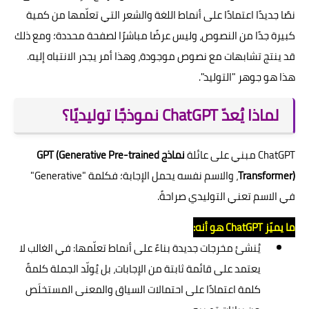
نصًا جديدًا اعتمادًا على أنماط اللغة والشعر التي تعلّمها من كمية
كبيرة جدًا من النصوص، وليس عرضًا مباشرًا لصفحة محددة؛ ومع ذلك
قد ينتج تشابهات مع نصوص موجودة، وهذا أمر يجدر الانتباه إليه.
هذا هو جوهر "التوليد".
لماذا يُعدّ ChatGPT نموذجًا توليديًا؟
ChatGPT مبني على عائلة
نماذج GPT (Generative Pre-trained
Transformer)
، والاسم نفسه يحمل الإجابة؛ فكلمة "Generative"
في الاسم تعني التوليدي صراحةً.
ما يميّز ChatGPT هو أنه:
يُنشئ مخرجات جديدة بناءً على أنماط تعلّمها: في الغالب لا
يعتمد على قائمة ثابتة من الإجابات، بل يُولّد الجملة كلمةً
كلمة اعتمادًا على احتمالات السياق والمعنى المستخلَص