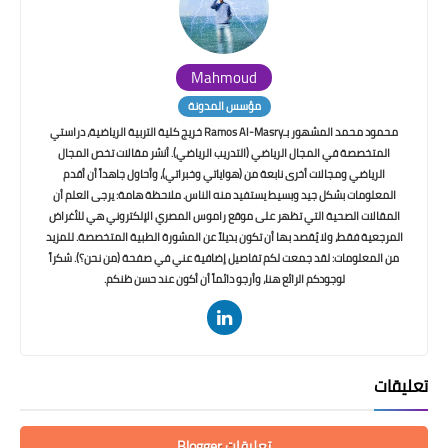
Mahmoud
مؤسس المدونة
محمود محمد المشهور بـRamos Al-Masry خريج كلية التربية الرياضية، دراستي
المتخصصة في المجال الرياضي (التدريب الرياضي). أنشر مقالات تخص المجال
الرياضي ومجالات أخرى نابعة من (هواياتي وخبراتي)، وأحاول جاهداً أن أقدم
المعلومات بشكل جيد وبسيط يستفيد منه الناس. ملاحظة هامة: يرجى العلم أن
المقالات الصحية التي تظهر على موقع راموس المصري الإلكتروني هي للأغراض
المرجعية فقط، ولا يُقصد بها أن تكون بديلاً عن المشورة الطبية المتخصصة. للمزيد
من المعلومات: لقد جمعت لكم تفاصيل إضافية عني في صفحة (من نحن؟). شكراً
لوجودكم الرائع هنا، وأرجو دائماً أن أكون عند حسن ظنكم.
تعليقات
تعليقات Blogger