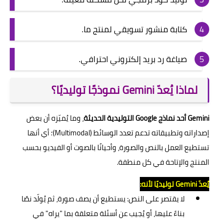
كتابة منشور تسويقي لمنتج ما.
صياغة رد بريد إلكتروني احترافي.
لماذا يُعدّ Gemini نموذجًا توليديًا؟
Gemini أحد نماذج Google التوليدية الحديثة
، وما يُميّزه أن بعض
إصداراته وتطبيقاته تدعم تعدد الوسائط (Multimodal)؛ أي أنها
تستطيع العمل بالنص والصورة، وأحيانًا بالصوت أو الفيديو بحسب
المنتج والإتاحة في كل منطقة.
يُعدّ Gemini توليديًا لأنه:
لا يقتصر على النص: يستطيع أن يصف صورة، ثم يُولّد نصًا
بناءً عليها، أو يُجيب عن أسئلة متعلقة بما "يراه" في