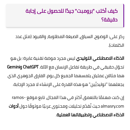
كيف أكتب "برومبت" جيدًا للحصول على إجابة
دقيقة؟
ركز على: الوضوح، السياق، الصيغة المطلوبة، والقيود (مثل عدد
الكلمات).
الذكاء الاصطناعي التوليدي
ليس مجرد موضة تقنية عابرة؛ بل هو
تحوّل حقيقي في طريقة تفاعل الإنسان مع الآلة.
ChatGPT وGemini
هما مثالان عمليان يلمسهما الجميع كل يوم. الفارق الجوهري الذي
يجعلهما "توليديَّين" هو هذه القدرة على الإنشاء لا مجرد الإجابة.
إن كنت مهتمًا بالتعمق أكثر في هذا المجال، تابع موقع ramos-
almasry.com حيث نُقدّم تحليلات ومحتوى عربيًا موثوقًا حول
أدوات
الذكاء الاصطناعي وتطبيقاتها العملية
.