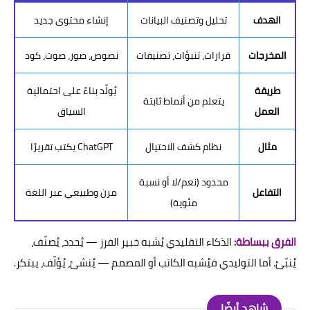
الهدف
تحليل وتصنيف البيانات
إنشاء محتوى جديد
المخرجات
قرارات، تنبؤات، تصنيفات
نصوص، صور، صوت، كود
طريقة
يُولّد بناءً على احتمالية
يتعلم من أنماط ثابتة
العمل
السياق
مثال
نظام كشف الاحتيال
ChatGPT يكتب تقريرًا
محدود (نعم/لا أو نسبة
التفاعل
مرن وطبيعي عبر اللغة
مئوية)
الفرق ببساطة:
الذكاء التقليدي يُشبه خبير الفرز — يُحدد، يُصنّف،
يُنبّئ. أما التوليدي فيُشبه الكاتب أو المصمم — يُنشئ، يُؤلّف، يبتكر.
شاهد أيضًا