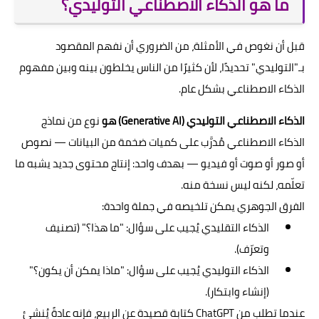
ما هو الذكاء الاصطناعي التوليدي؟
قبل أن نغوص في الأمثلة، من الضروري أن نفهم المقصود
بـ"التوليدي" تحديدًا، لأن كثيرًا من الناس يخلطون بينه وبين مفهوم
الذكاء الاصطناعي بشكل عام.
الذكاء الاصطناعي التوليدي (Generative AI) هو
نوع من نماذج
الذكاء الاصطناعي مُدرَّب على كميات ضخمة من البيانات — نصوص
أو صور أو صوت أو فيديو — بهدف واحد: إنتاج محتوى جديد يشبه ما
تعلّمه، لكنه ليس نسخة منه.
الفرق الجوهري يمكن تلخيصه في جملة واحدة:
الذكاء التقليدي يُجيب على سؤال: "ما هذا؟" (تصنيف
وتعرّف).
الذكاء التوليدي يُجيب على سؤال: "ماذا يمكن أن يكون؟"
(إنشاء وابتكار).
عندما تطلب من ChatGPT كتابة قصيدة عن الربيع، فإنه عادةً يُنشئ