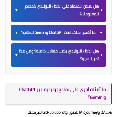
هل يمكن الاعتماد على الذكاء التوليدي كمصدر
▼
للمعلومات؟
ما أشهر استخدامات ChatGPT وGemini للطلاب؟
▼
هل الذكاء التوليدي يكتب مقالات كاملة؟ وهل هذا
▼
آمن للسيو؟
ما أمثلة أخرى على نماذج توليدية غير ChatGPT
وGemini؟
DALL·E وMidjourney للصور، وGitHub Copilot للبرمجة.