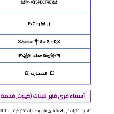
亗ᴳᵒᵈ⚔️{SPECTRE}亗
ژيــ亗ـرو Ꮲ•Ꮯ
⚔️ℌ𝔲𝔫𝔱𝔢𝔯 ༒ ន♬❡♬Ʀ⚔️
◥꧁Shadow King꧂◤
💥_الـمـحـارب_💥
أسماء فري فاير للبنات (كيوت، فخمة و
تتميز الفتيات في لعبة فري فاير بمهارات تكتيكية واستثنائية