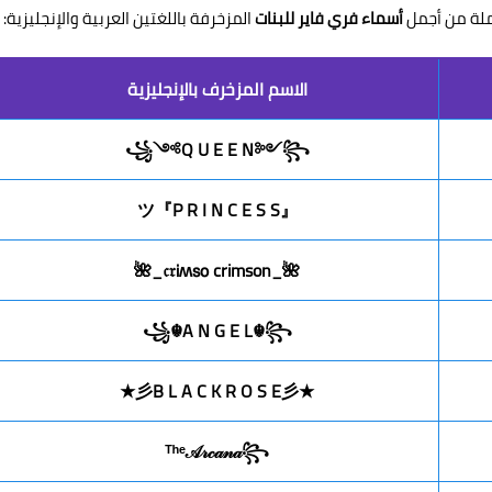
ملة من أجمل
أسماء فري فاير للبنات
المزخرفة باللغتين العربية والإنجليزية:
الاسم المزخرف بالإنجليزية
꧁༺Q U E E N༻꧂
『P R I N C E S S』ツ
🌺_𝔠𝔯𝗂ʍ𝗌𝗈 crimson_🌺
꧁☬A N G E L☬꧂
★彡B L A C K R O S E彡★
ᵀʰᵉ𝒜𝓇𝒸𝒶𝓃𝒶꧂