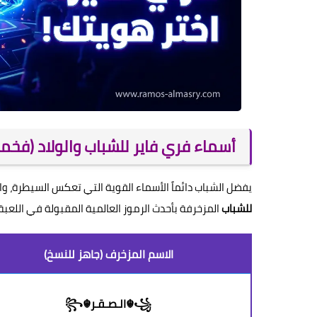
أسماء فري فاير للشباب والولاد (فخم
يفضل الشباب دائماً الأسماء القوية التي تعكس السيطرة، وا
للشباب
المزخرفة بأحدث الرموز العالمية المقبولة في اللعبة 
الاسم المزخرف (جاهز للنسخ)
꧁☬الـصـقـر☬꧂