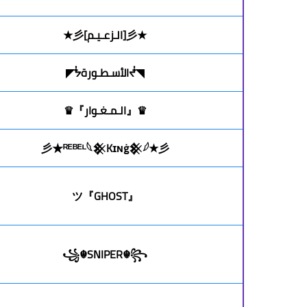
★彡[الـزعـيـم]彡★
◥ᖫالأسـطـورةᖭ◤
♛『الـمـغـوار』♛
彡★ᴿᴱᴮᴱᴸ𓆩𒆜Kɪɴġ𒆜𓆪★彡
『GHOST』ツ
꧁☬SNIPER☬꧂