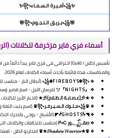
✨꧁أمـيـرة الـسـمـاء꧂✨
🌸꧁بـريـق الـنـجـوم꧂🌸
أسماء فري فاير مزخرفة للكلانات (الروابط وا
تأسيس (كلان / Guild) احترافي في فري فاير يب
والمنافسات. هذه قائمة بأحدث أسماء الكلانات لعام 2026:
❖
꧁☬F I R E B O Y S☬꧂
(أبطال النار - مناسب ل
❖
『N I G H T S』ツ
(فرسان الليل - اسم قصير وس
❖
★彡[عـصـابـة الـظـلام]彡★
(الخيار الأبرز للكلانات
❖
♛꧁مـلـوك الـسـيـرفـر꧂♛
(اسم يثبت الثقة و
❖
◥ᖫG H O S T Sᖭ◤
(الأشباح - يوحي بالتحرك التك
❖
صقــᬼ؁ـور Ꮲ•Ꮯ
(مناسب للتحالفات والكلانات ال
❖
♛★𝓢𝓱𝓪𝓭𝓸𝔀 𝓦𝓪𝓻𝓻𝓲𝓸𝓻★♛
(محاربو الظل - لعشاق