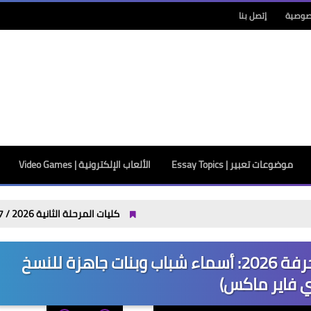
صوصية
إتصل بنا
موضوعات تعبير | Essay Topics
الألعاب الإلكترونية | Video Games
كليات المرحلة الثانية 2026 / 2027 علمي وأدبي بالدرجات: مجموعك يدخلك إيه؟
أجمل وأقوى أسماء فري فاير مزخرفة 2026: أسماء شباب وبنات جاهزة للنسخ
 فاير ماكس)