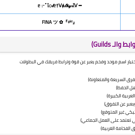
━ ᐯﺂ𝚘𝓁ᥱ†ᐯⱥ𝓁𝙠𝓎𝓇ﺂᥱ :･ﾟ
『ᵍⁱʳˡ』✿ FINA ツ
لـ Guilds)
دأ دائماً من اختيار اسم موحد وفخم يعبر عن قوة وترابط فريقك في البطولات
لفرق السريعة والمتعاونة)
هل الحفظ)
 العربية الكبيرة)
يعبر عن التفوق)
تيكي غير المتوقع)
تي تعتمد على العمل الجماعي)
 الفخامة الغربية)