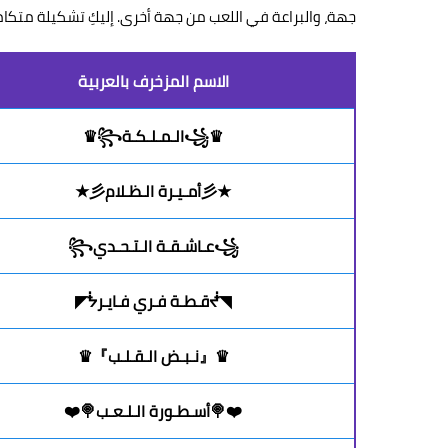
جهة، والبراعة في اللعب من جهة أخرى. إليكِ تشكيلة متكا
الاسم المزخرف بالعربية
♛꧁الـمـلـكـة꧂♛
★彡أمـيـرة الـظـلام彡★
꧁عـاشـقـة الـتـحـدي꧂
◥ᖫقـطـة فـري فـايـرᖭ◤
♛『نـبـض الـقـلـب』♛
❤️🍭أسـطـورة الـلـعـب🍭❤️