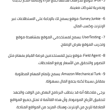
5- iPoll: موقع للدراسات هدفها جمع الأراء وإضافة أفكار جديدة
وحصرية لشركات معينة.
6- Survey Junkie: موقع يسمح لك بالإجابة على الاستطلاعات عبر
الإنترنت وكسب المال.
7- UserTesting: يسمح لمستخدمي الموقع بمشاهدة موقع
وتجريب الموقع بغرض الإصلاح.
8- Field Agent: موقع يتيح للمستخدمين فرصة القيام بمهام مثل
التصوير والتحقق من الأسعار ورفع الملاحظات.
9- Amazon Mechanical Turk: يسمح بإتمام المهام المطلوبة
بمقابل بسيط لكنه يجمع المال بسهولة.
يرجى ملاحظة أنه قد يتطلب البرنامج البعض من الوقت والجهد
لتحقيق الأرباح الموعودة، وأن هذه القائمة لا تمثل جميع المواقع
الصادقة للربح من الإنترنت وهناك المزيد من المواقع المتاحة.