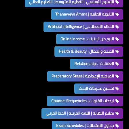
التعليم الأساسي | التعليم المتوسط | التعليم العالي
الثانوية العامة | Thanaweya Amma
الذكاء الاصطناعي | Artificial Intelligence
الربح من الإنترنت | Online Income
الصحة والجمال | Health & Beauty
العلاقات | Relationships
المرحلة الإعدادية | Preparatory Stage
تحسين محركات البحث
ترددات القنوات | Channel Frequencies
تعليم الكتابة | اللغة العربية | الخط العربي
جداول الامتحانات | Exam Schedules