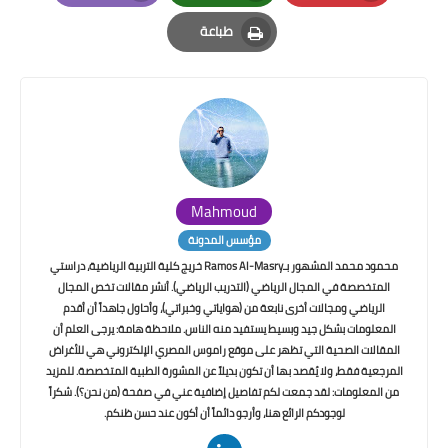
Email
Whatsapp
Pinterest
طباعة
Print
Mahmoud
مؤسس المدونة
محمود محمد المشهور بـRamos Al-Masry خريج كلية التربية الرياضية، دراستي
المتخصصة في المجال الرياضي (التدريب الرياضي). أنشر مقالات تخص المجال
الرياضي ومجالات أخرى نابعة من (هواياتي وخبراتي)، وأحاول جاهداً أن أقدم
المعلومات بشكل جيد وبسيط يستفيد منه الناس. ملاحظة هامة: يرجى العلم أن
المقالات الصحية التي تظهر على موقع راموس المصري الإلكتروني هي للأغراض
المرجعية فقط، ولا يُقصد بها أن تكون بديلاً عن المشورة الطبية المتخصصة. للمزيد
من المعلومات: لقد جمعت لكم تفاصيل إضافية عني في صفحة (من نحن؟). شكراً
لوجودكم الرائع هنا، وأرجو دائماً أن أكون عند حسن ظنكم.