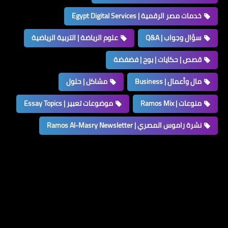
خدمات مصر الرقمية | Egypt Digital Services
سؤال وجواب | Q&A
علوم الرياضة | التربية الرياضية
قصص | حكايات | بوح | فضفضة
مال وأعمال | Business
مشاكل | حلول
منوعات | Ramos Mix
موضوعات تعبير | Essay Topics
نشرة راموس المصري | Ramos Al-Masry Newsletter