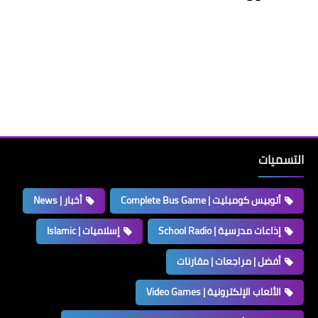
التسميات
أتوبيس كومبليت | Complete Bus Game
أخبار | News
إذاعات مدرسية | School Radio
إسلاميات | Islamic
أفضل | مراجعات | مقارنات
الألعاب الإلكترونية | Video Games