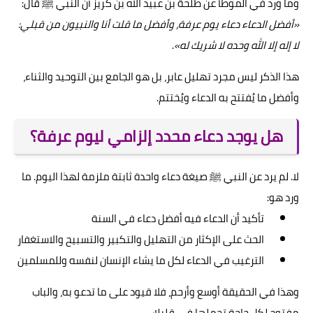
وما ورد في الموطأ عن طلحة بن عبيد الله بن كريز أن النبي ﷺ قال:
«أفضل الدعاء دعاء يوم عرفة، وأفضل ما قلت أنا والنبيون من قبلي:
لا إله إلا الله وحده لا شريك له»
.
هذا الذكر ليس مجرد تهليل عابر، بل هو الجامع بين التوحيد والثناء،
وأفضل ما يُفتتح به الدعاء ويُختتم.
هل يوجد دعاء محدد إلزامي ليوم عرفة؟
لا. لم يرد عن النبي ﷺ صيغة دعاء واحدة ثابتة ملزمة لهذا اليوم. ما
ورد هو:
تأكيد أن الدعاء فيه أفضل دعاء في السنة
الحث على الإكثار من التهليل والتكبير والتسبيح والاستغفار
الترغيب في الدعاء لكل ما يشاء الإنسان لنفسه وللمسلمين
وهذا في الحقيقة أوسع وأرحم، فلا قيود على ما تدعو به، والباب
مفتوح لكل حاجة تحملها في قلبك.