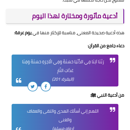
أدعية مأثورة ومختارة لهذا اليوم
هذه أدعية صحيحة المعنى، مناسبة للإكثار منها في
يوم عرفة
:
دعاء جامع من القرآن:
رَبَّنَا آتِنَا فِي الدُّنْيَا حَسَنَةً وَفِي الْآخِرَةِ حَسَنَةً وَقِنَا
عَذَابَ النَّارِ
(البقرة: 201)
من أدعية النبي ﷺ:
اللهم إني أسألك الهدى والتقى والعفاف
والغنى
(رواه مسلم)