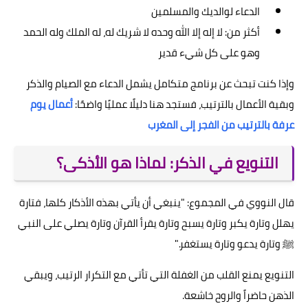
الدعاء لوالديك والمسلمين
أكثر من: لا إله إلا الله وحده لا شريك له، له الملك وله الحمد
وهو على كل شيء قدير
وإذا كنت تبحث عن برنامج متكامل يشمل الدعاء مع الصيام والذكر
وبقية الأعمال بالترتيب، فستجد هنا دليلًا عمليًا واضحًا:
أعمال يوم
عرفة بالترتيب من الفجر إلى المغرب
التنويع في الذكر: لماذا هو الأذكى؟
قال النووي في المجموع: "ينبغي أن يأتي بهذه الأذكار كلها، فتارة
يهلل وتارة يكبر وتارة يسبح وتارة يقرأ القرآن وتارة يصلي على النبي
ﷺ وتارة يدعو وتارة يستغفر."
التنويع يمنع القلب من الغفلة التي تأتي مع التكرار الرتيب، ويبقي
الذهن حاضراً والروح خاشعة.