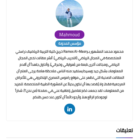
Mahmoud
مؤسس المدونة
محمود محمد المشهور بـRamos Al-Masry خريج كلية التربية الرياضية، دراستي
المتخصصة في المجال الرياضي (التدريب الرياضي). أنشر مقالات تخص المجال
الرياضي ومجالات أخرى نابعة من (هواياتي وخبراتي)، وأحاول جاهداً أن أقدم
المعلومات بشكل جيد وبسيط يستفيد منه الناس. ملاحظة هامة: يرجى العلم أن
المقالات الصحية التي تظهر على موقع راموس المصري الإلكتروني هي للأغراض
المرجعية فقط، ولا يُقصد بها أن تكون بديلاً عن المشورة الطبية المتخصصة. للمزيد
من المعلومات: لقد جمعت لكم تفاصيل إضافية عني في صفحة (من نحن؟). شكراً
لوجودكم الرائع هنا، وأرجو دائماً أن أكون عند حسن ظنكم.
تعليقات