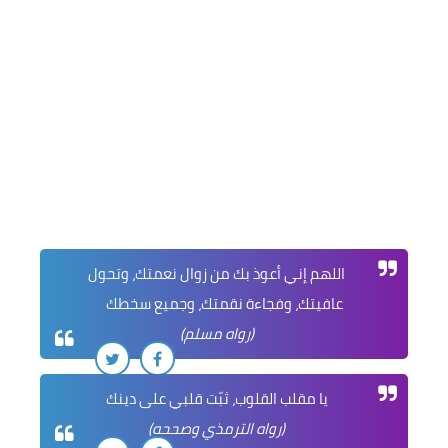
اللهم إني أعوذ بك من زوال نعمتك، وتحول
عافيتك، وفجاءة نقمتك، وجميع سخطك
(رواه مسلم)
يا مقلب القلوب، ثبّت قلبي على دينك
(رواه الترمذي وصححه)