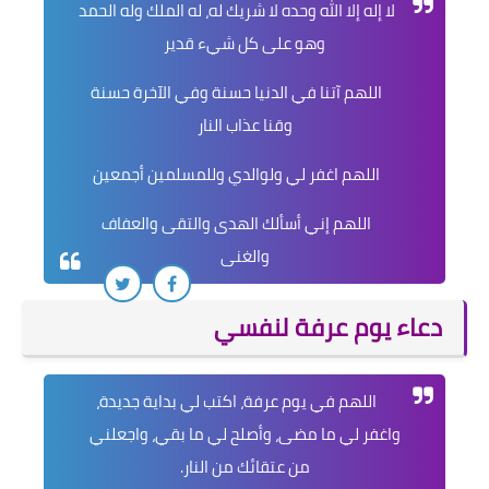
لا إله إلا الله وحده لا شريك له، له الملك وله الحمد
وهو على كل شيء قدير
اللهم آتنا في الدنيا حسنة وفي الآخرة حسنة
وقنا عذاب النار
اللهم اغفر لي ولوالدي وللمسلمين أجمعين
اللهم إني أسألك الهدى والتقى والعفاف
والغنى
دعاء يوم عرفة لنفسي
اللهم في يوم عرفة، اكتب لي بداية جديدة،
واغفر لي ما مضى، وأصلح لي ما بقي، واجعلني
من عتقائك من النار.