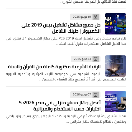
ليست قلة النتائج، بل تضاربها؛ فبعض القوائ…
19 يونيو 2026
حل جميع مشاكل تشغيل بيس 2019 على
الكمبيوتر | دليلك الشامل
هل تواجه مشاكل في تشغيل لعبة PES 2019 على جهاز الكمبيوتر ؟ لا تقلق! في
هذا الدليل الشامل، سنقدم لك حلول أغلب المشا…
23 مايو 2026
الرقية الشرعية مكتوبة كاملة من القرآن والسنة
الرقية الشرعية هي مجموعة الآيات القرآنية والأدعية النبوية
الثابتة الصحيحة، التي تُقرأ أو تُستمع طلبًا للشفاء والتحصين …
07 يوليو 2026
أفضل جهاز مساج منزلي في مصر 2026: 5
اختيارات حسب الاستخدام والميزانية
محتار تشتري إيه؟ لو عندك ألم في الرقبة والكتف اختار جهاز يدوي بسيط، ولو رياضي
وبتتمرن بانتظام هيفيدك جهاز احترافي …