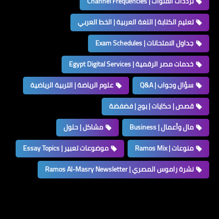
ترددات القنوات | Channel Frequencies
تعليم الكتابة | اللغة العربية | الخط العربي
جداول الامتحانات | Exam Schedules
خدمات مصر الرقمية | Egypt Digital Services
سؤال وجواب | Q&A
علوم الرياضة | التربية الرياضية
قصص | حكايات | بوح | فضفضة
مال وأعمال | Business
مشاكل | حلول
منوعات | Ramos Mix
موضوعات تعبير | Essay Topics
نشرة راموس المصري | Ramos Al-Masry Newsletter