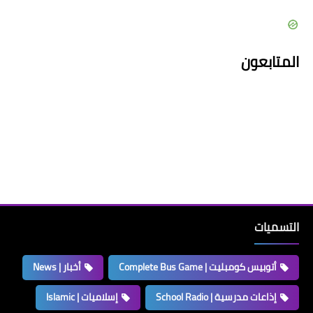
المتابعون
التسميات
أتوبيس كومبليت | Complete Bus Game
أخبار | News
إذاعات مدرسية | School Radio
إسلاميات | Islamic