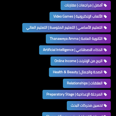
أفضل | مراجعات | مقارنات
الألعاب الإلكترونية | Video Games
التعليم الأساسي | التعليم المتوسط | التعليم العالي
الثانوية العامة | Thanaweya Amma
الذكاء الاصطناعي | Artificial Intelligence
الربح من الإنترنت | Online Income
الصحة والجمال | Health & Beauty
العلاقات | Relationships
المرحلة الإعدادية | Preparatory Stage
تحسين محركات البحث