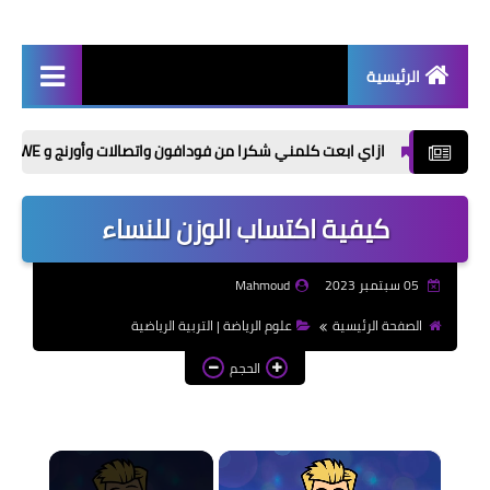
الرئيسية
أخبار | News
ازاي ابعت كلمني شكرا من فودافون واتصالات وأورنج و WE؟ كل الأكواد في مكان واحد
إذاعات مدرسية | School
Radio
كيفية اكتساب الوزن للنساء
موضوعات تعبير | Essay
Topics
05 سبتمبر 2023
Mahmoud
الألعاب الإلكترونية | Video
الصفحة الرئيسية
علوم الرياضة | التربية الرياضية
Games
الحجم
الذكاء الاصطناعي | Artificial
Intelligence
×