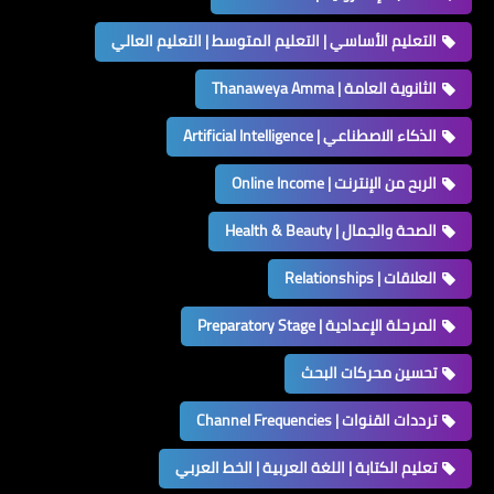
التعليم الأساسي | التعليم المتوسط | التعليم العالي
الثانوية العامة | Thanaweya Amma
الذكاء الاصطناعي | Artificial Intelligence
الربح من الإنترنت | Online Income
الصحة والجمال | Health & Beauty
العلاقات | Relationships
المرحلة الإعدادية | Preparatory Stage
تحسين محركات البحث
ترددات القنوات | Channel Frequencies
تعليم الكتابة | اللغة العربية | الخط العربي