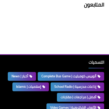
المتابعون
التسميات
أتوبيس كومبليت | Complete Bus Game
أخبار | News
إذاعات مدرسية | School Radio
إسلاميات | Islamic
أفضل | مراجعات | مقارنات
الألعاب الإلكترونية | Video Games