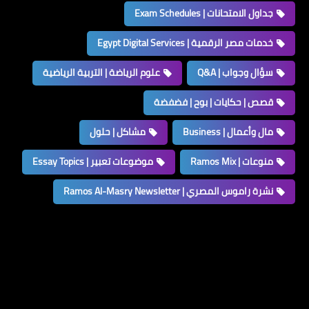
جداول الامتحانات | Exam Schedules
خدمات مصر الرقمية | Egypt Digital Services
سؤال وجواب | Q&A
علوم الرياضة | التربية الرياضية
قصص | حكايات | بوح | فضفضة
مال وأعمال | Business
مشاكل | حلول
منوعات | Ramos Mix
موضوعات تعبير | Essay Topics
نشرة راموس المصري | Ramos Al-Masry Newsletter