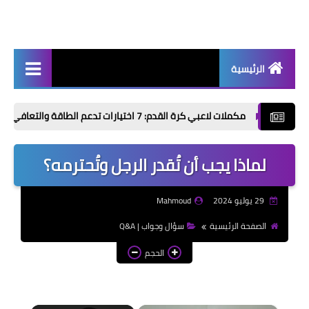
الرئيسية
أخبار | News
مكملات لاعبي كرة القدم: 7 اختيارات تدعم الطاقة والتعافي قبل وبعد التمرين
إذاعات مدرسية | School
Radio
لماذا يجب أن تُقدر الرجل وتُحترمه؟
موضوعات تعبير | Essay
Topics
29 يوليو 2024
Mahmoud
الألعاب الإلكترونية | Video
الصفحة الرئيسية
سؤال وجواب | Q&A
Games
الحجم
الذكاء الاصطناعي | Artificial
Intelligence