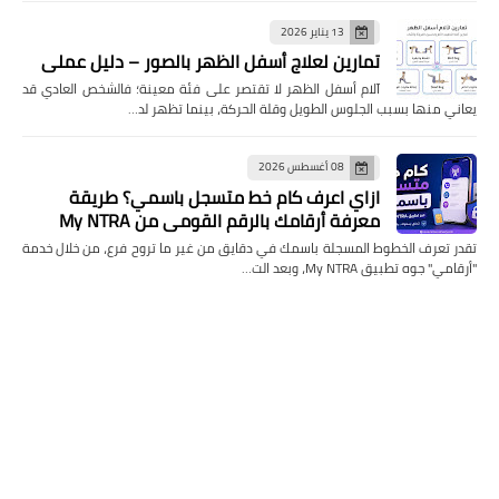
13 يناير 2026
تمارين لعلاج أسفل الظهر بالصور – دليل عملي
آلام أسفل الظهر لا تقتصر على فئة معينة؛ فالشخص العادي قد
يعاني منها بسبب الجلوس الطويل وقلة الحركة، بينما تظهر لد…
08 أغسطس 2026
ازاي اعرف كام خط متسجل باسمي؟ طريقة
معرفة أرقامك بالرقم القومي من My NTRA
تقدر تعرف الخطوط المسجلة باسمك في دقايق من غير ما تروح فرع، من خلال خدمة
"أرقامي" جوه تطبيق My NTRA، وبعد الت…