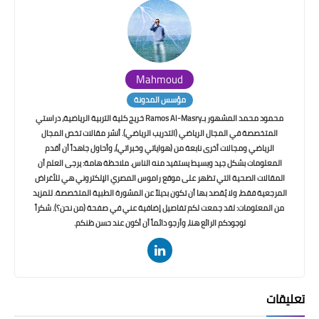
Mahmoud
مؤسس المدونة
محمود محمد المشهور بـRamos Al-Masry خريج كلية التربية الرياضية، دراستي
المتخصصة في المجال الرياضي (التدريب الرياضي). أنشر مقالات تخص المجال
الرياضي ومجالات أخرى نابعة من (هواياتي وخبراتي)، وأحاول جاهداً أن أقدم
المعلومات بشكل جيد وبسيط يستفيد منه الناس. ملاحظة هامة: يرجى العلم أن
المقالات الصحية التي تظهر على موقع راموس المصري الإلكتروني هي للأغراض
المرجعية فقط، ولا يُقصد بها أن تكون بديلاً عن المشورة الطبية المتخصصة. للمزيد
من المعلومات: لقد جمعت لكم تفاصيل إضافية عني في صفحة (من نحن؟). شكراً
لوجودكم الرائع هنا، وأرجو دائماً أن أكون عند حسن ظنكم.
تعليقات