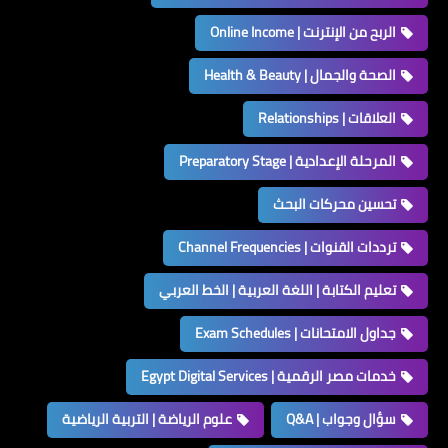
الربح من الإنترنت | Online Income
الصحة والجمال | Health & Beauty
العلاقات | Relationships
المرحلة الإعدادية | Preparatory Stage
تحسين محركات البحث
ترددات القنوات | Channel Frequencies
تعليم الكتابة | اللغة العربية | الخط العربي
جداول الامتحانات | Exam Schedules
خدمات مصر الرقمية | Egypt Digital Services
سؤال وجواب | Q&A
علوم الرياضة | التربية الرياضية