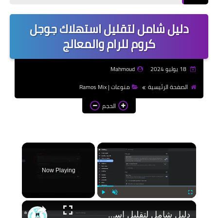
إذاعات مدرسية | School
Radio
دليل شامل لتقليل استهلاك جوجل
موضوعات تعبير | Essay
كروم للرام والمعالج
Topics
الألعاب الإلكترونية | Video
18 يوليو 2024
Mahmoud
Games
الصفحة الرئيسية
منوعات | Ramos Mix
الذكاء الاصطناعي | Artificial
الحجم
Intelligence
×
Now Playing
Play
Unmute
Fullscreen
دليل شامل لتقليل استهلاك جوجل كروم للرام والمعالج