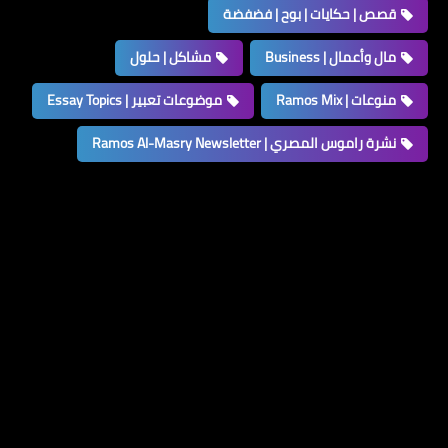
قصص | حكايات | بوح | فضفضة
مال وأعمال | Business
مشاكل | حلول
منوعات | Ramos Mix
موضوعات تعبير | Essay Topics
نشرة راموس المصري | Ramos Al-Masry Newsletter