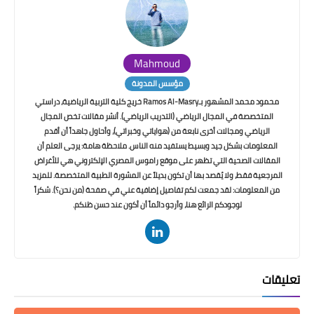
Mahmoud
مؤسس المدونة
محمود محمد المشهور بـRamos Al-Masry خريج كلية التربية الرياضية، دراستي
المتخصصة في المجال الرياضي (التدريب الرياضي). أنشر مقالات تخص المجال
الرياضي ومجالات أخرى نابعة من (هواياتي وخبراتي)، وأحاول جاهداً أن أقدم
المعلومات بشكل جيد وبسيط يستفيد منه الناس. ملاحظة هامة: يرجى العلم أن
المقالات الصحية التي تظهر على موقع راموس المصري الإلكتروني هي للأغراض
المرجعية فقط، ولا يُقصد بها أن تكون بديلاً عن المشورة الطبية المتخصصة. للمزيد
من المعلومات: لقد جمعت لكم تفاصيل إضافية عني في صفحة (من نحن؟). شكراً
لوجودكم الرائع هنا، وأرجو دائماً أن أكون عند حسن ظنكم.
تعليقات