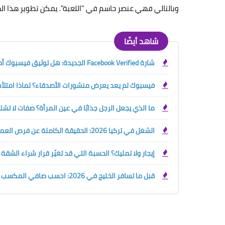
وبالتالي فهي عنصر حاسم في "اللعبة". يمكن تطوير هذا الذك
شاهد أيضًا
شارة Facebook Verified الجديدة: هل توثيق فيسبوك أصبح مجانيًا؟ الفرق بينها وبين العلامة الزرقاء
فيسبوك لم يعد يعرض منشورات الأصدقاء؟ لماذا امتلأت 
ما الذي يجعل الرجل جذابًا في عين المرأة؟ صفات لا تش
الشغل في تركيا 2026: الحقيقة الكاملة عن فرص العمل والرواتب وحقوق الأجانب قبل السفر
إيجار ولا تمليك؟ الحسبة التي قد تغيّر قرار شراء الشقة
قبل ما تسافر الخليج في 2026: احسب صافي المكسب الحقيقي بين السعودية والإمارات والكويت