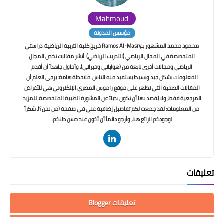
Mahmoud
مؤسس المدونة
محمود محمد المشهور بـRamos Al-Masry خريج كلية التربية الرياضية، دراستي
المتخصصة في المجال الرياضي (التدريب الرياضي). أنشر مقالات تخص المجال
الرياضي ومجالات أخرى نابعة من (هواياتي وخبراتي)، وأحاول جاهداً أن أقدم
المعلومات بشكل جيد وبسيط يستفيد منه الناس. ملاحظة هامة: يرجى العلم أن
المقالات الصحية التي تظهر على موقع راموس المصري الإلكتروني هي للأغراض
المرجعية فقط، ولا يُقصد بها أن تكون بديلاً عن المشورة الطبية المتخصصة. للمزيد
من المعلومات: لقد جمعت لكم تفاصيل إضافية عني في صفحة (من نحن؟). شكراً
لوجودكم الرائع هنا، وأرجو دائماً أن أكون عند حسن ظنكم.
تعليقات
تعليقات Blogger