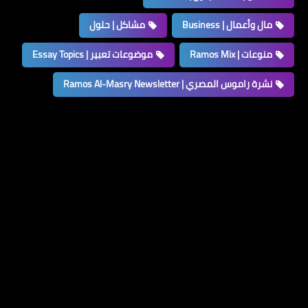
مال وأعمال | Business
مشاكل | حلول
منوعات | Ramos Mix
موضوعات تعبير | Essay Topics
نشرة راموس المصري | Ramos Al-Masry Newsletter