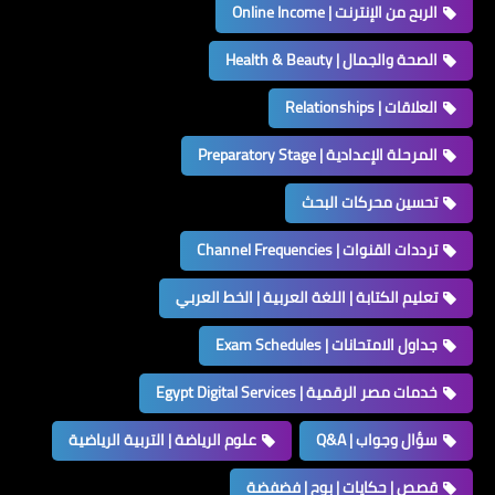
الربح من الإنترنت | Online Income
الصحة والجمال | Health & Beauty
العلاقات | Relationships
المرحلة الإعدادية | Preparatory Stage
تحسين محركات البحث
ترددات القنوات | Channel Frequencies
تعليم الكتابة | اللغة العربية | الخط العربي
جداول الامتحانات | Exam Schedules
خدمات مصر الرقمية | Egypt Digital Services
سؤال وجواب | Q&A
علوم الرياضة | التربية الرياضية
قصص | حكايات | بوح | فضفضة