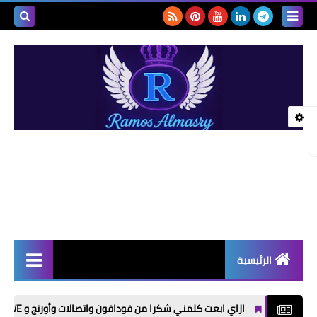
بحث هذه
المدونة
الإلكتروني
الرئيسية
أخبار | News
ازاي ابعت كلمني شكرا من فودافون واتصالات وأورنج و WE؟ كل الأكواد في مكان واحد