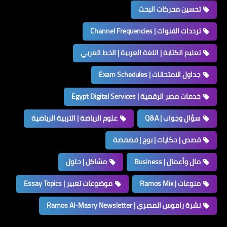
تحسين محركات البحث
ترددات القنوات | Channel Frequencies
تعليم الكتابة | اللغة العربية | الخط العربي
جداول الامتحانات | Exam Schedules
خدمات مصر الرقمية | Egypt Digital Services
سؤال وجواب | Q&A
علوم الرياضة | التربية الرياضية
قصص | حكايات | بوح | فضفضة
مال وأعمال | Business
مشاكل | حلول
منوعات | Ramos Mix
موضوعات تعبير | Essay Topics
نشرة راموس المصري | Ramos Al-Masry Newsletter