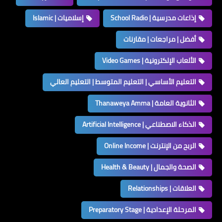
إذاعات مدرسية | School Radio
إسلاميات | Islamic
أفضل | مراجعات | مقارنات
الألعاب الإلكترونية | Video Games
التعليم الأساسي | التعليم المتوسط | التعليم العالي
الثانوية العامة | Thanaweya Amma
الذكاء الاصطناعي | Artificial Intelligence
الربح من الإنترنت | Online Income
الصحة والجمال | Health & Beauty
العلاقات | Relationships
المرحلة الإعدادية | Preparatory Stage