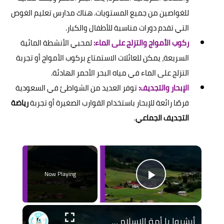
للغواصين من جميع المستويات. هناك مدارس تعليم الغوص
التي تقدم دورات مناسبة للأطفال والكبار.
ركوب الأمواج والتزلج على الماء:
لمحبي الأنشطة المائية
السريعة، يمكن للعائلات الاستمتاع بركوب الأمواج أو تجربة
التزلج على الماء في مياه البحر الأحمر الهادئة.
الإبحار والتجديف:
توفر العديد من الشواطئ في السعودية
فرصًا رائعة للإبحار باستخدام القوارب الصغيرة أو تجربة
رياضة
التجديف الجماعي
.
×
Now Playing
Play Video
أبشروا يا أمة الإسلام - مفتاح الجنة - لا إله إلا الله - محمد رسول الله - د. محمد سعود الرشيدي