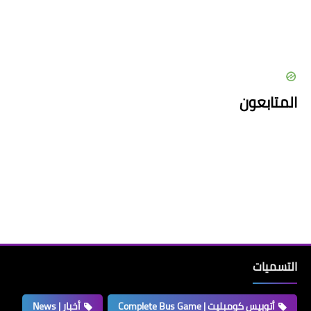
المتابعون
التسميات
أتوبيس كومبليت | Complete Bus Game
أخبار | News