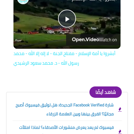
Play
Watch on
Video
أبشروا يا أمة الإسلام - مفتاح الجنة - لا إله إلا الله - محمد
رسول الله - د. محمد سعود الرشيدي
شاهد أيضًا
شارة Facebook Verified الجديدة: هل توثيق فيسبوك أصبح
مجانيًا؟ الفرق بينها وبين العلامة الزرقاء
فيسبوك لم يعد يعرض منشورات الأصدقاء؟ لماذا امتلأت