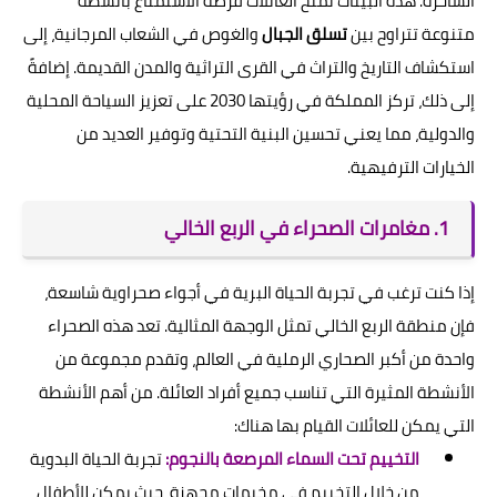
الساحرة. هذه البيئات تمنح العائلات فرصة الاستمتاع بأنشطة
متنوعة تتراوح بين
تسلق الجبال
والغوص في الشعاب المرجانية، إلى
استكشاف التاريخ والتراث في القرى التراثية والمدن القديمة. إضافةً
إلى ذلك، تركز المملكة في رؤيتها 2030 على تعزيز السياحة المحلية
والدولية، مما يعني تحسين البنية التحتية وتوفير العديد من
الخيارات الترفيهية.
1. مغامرات الصحراء في الربع الخالي
إذا كنت ترغب في تجربة الحياة البرية في أجواء صحراوية شاسعة،
فإن منطقة الربع الخالي تمثل الوجهة المثالية. تعد هذه الصحراء
واحدة من أكبر الصحاري الرملية في العالم، وتقدم مجموعة من
الأنشطة المثيرة التي تناسب جميع أفراد العائلة. من أهم الأنشطة
التي يمكن للعائلات القيام بها هناك:
التخييم تحت السماء المرصعة بالنجوم:
تجربة الحياة البدوية
من خلال التخييم في مخيمات مجهزة، حيث يمكن للأطفال