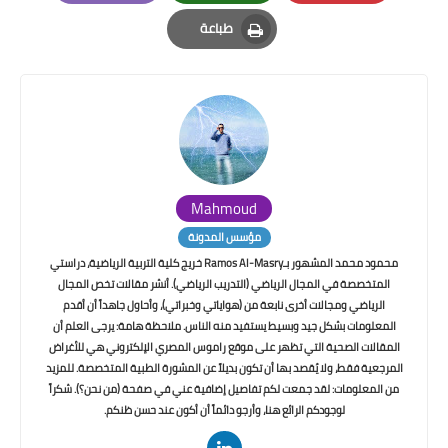
Email
Whatsapp
Pinterest
طباعة
Print
Mahmoud
مؤسس المدونة
محمود محمد المشهور بـRamos Al-Masry خريج كلية التربية الرياضية، دراستي
المتخصصة في المجال الرياضي (التدريب الرياضي). أنشر مقالات تخص المجال
الرياضي ومجالات أخرى نابعة من (هواياتي وخبراتي)، وأحاول جاهداً أن أقدم
المعلومات بشكل جيد وبسيط يستفيد منه الناس. ملاحظة هامة: يرجى العلم أن
المقالات الصحية التي تظهر على موقع راموس المصري الإلكتروني هي للأغراض
المرجعية فقط، ولا يُقصد بها أن تكون بديلاً عن المشورة الطبية المتخصصة. للمزيد
من المعلومات: لقد جمعت لكم تفاصيل إضافية عني في صفحة (من نحن؟). شكراً
لوجودكم الرائع هنا، وأرجو دائماً أن أكون عند حسن ظنكم.