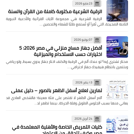
23 مايو 2026
الرقية الشرعية مكتوبة كاملة من القرآن والسنة
الرقية الشرعية هي مجموعة الآيات القرآنية والأدعية النبوية
الثابتة الصحيحة، التي تُقرأ أو تُستمع طلبًا للشفاء والتحصين …
07 يوليو 2026
أفضل جهاز مساج منزلي في مصر 2026: 5
اختيارات حسب الاستخدام والميزانية
محتار تشتري إيه؟ لو عندك ألم في الرقبة والكتف اختار جهاز يدوي بسيط، ولو رياضي
وبتتمرن بانتظام هيفيدك جهاز احترافي …
13 يناير 2026
تمارين لعلاج أسفل الظهر بالصور – دليل عملي
آلام أسفل الظهر لا تقتصر على فئة معينة؛ فالشخص العادي قد
يعاني منها بسبب الجلوس الطويل وقلة الحركة، بينما تظهر لد…
24 أبريل 2026
كليات التمريض الخاصة والأهلية المعتمدة في
مصر وكيف تتحقق من الاعتماد