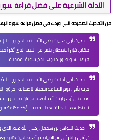
الأدلة الشرعية على فضل قراءة سورة
من الأحاديث الصحيحة التي وردت في فضل قراءة سورة البقر
حديث أبي هريرة رضي الله عنه، الذي رواه الإم
مقابر، فإن الشيطان ينفر من البيت الذي تُقرأ في
فيها السورة، وإنما جاء الحديث عامًا ومطلقًا.
حديث أبي أمامة رضي الله عنه، الذي رواه أيضًا
فإنه يأتي يوم القيامة شفيعًا لأصحابه
. اقرؤوا ا
غمامتان أو غيايتان أو كأنهما فرقان من طير صو
تستطيعها البطلة
". هذا الحديث يؤكد عظمة سورة
حديث النواس بن سمعان رضي الله عنه، الذي و
"
يؤتى بالقرآن يوم القيامة وأهله الذين كانوا يع