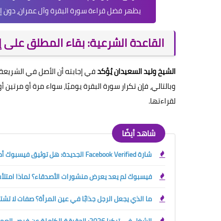
يظهر فضل قراءة سورة البقرة وآل عمران، دون إش
القاعدة الشرعية: بقاء المطلق على 
الشيخ وليد السعيدان يُؤكد
في إجابته أن الأصل في الشريعة ه
وبالتالي، فإن تكرار سورة البقرة يوميًا، سواء مرة أو مرتين أو 
لقراءتها.
شاهد أيضًا
شارة Facebook Verified الجديدة: هل توثيق فيسبوك أصبح مجانيًا؟ الفرق بينها وبين العلامة الزرقاء
فيسبوك لم يعد يعرض منشورات الأصدقاء؟ لماذا امتلأت 
ما الذي يجعل الرجل جذابًا في عين المرأة؟ صفات لا تش