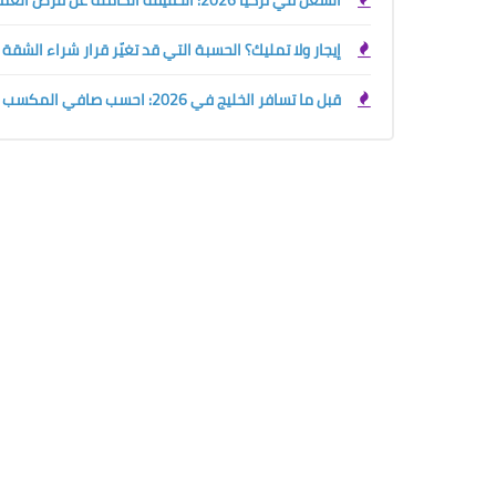
الشغل في تركيا 2026: الحقيقة الكاملة عن فرص العمل والرواتب وحقوق الأجانب قبل السفر
إيجار ولا تمليك؟ الحسبة التي قد تغيّر قرار شراء الشقة
قبل ما تسافر الخليج في 2026: احسب صافي المكسب الحقيقي بين السعودية والإمارات والكويت