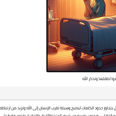
وا لطفلها وتذكر الله
يتجاوز حدود الكلمات ليصبح وسيلة تقرب الإنسان إلى الله وتزيد من ارتباطه
م الداخلي، ويحصن نفسه من شرور الدنيا والآخرة. والذكر لا يقتصر فقط على