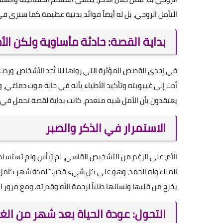
التأمل الروحي، بل له أيضاً فوائد بدنية عظيمة كما سنرى في
بداية القصة: حادثة مأساوية ولكن الأم
في إحدى القصص المؤثرة التي رواها لنا أحد الأشخاص، وردت
يعتقدون بأن الأمل شبه منعدم، كانت بداية لقصة تحمل في طي
الاستمرار في الذكر والصبر
الأم، على الرغم من التشخيص القاسي، لم تيأس ولم تستسلم. بل 
الملك وله الحمد، وهو على كل شيء قدير." لمدة شهر كامل ل
يخرج من قلبها ولسانها طلباً لرحمة الله وقدرته. ومع مرور ا
التحول: عودة الحياة بعد شهر من الغ