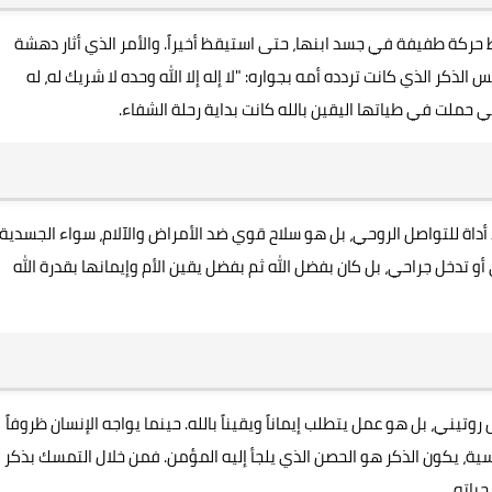
ظ حركة طفيفة في جسد ابنها، حتى استيقظ أخيراً. والأمر الذي أثار دهشة
كر الذي كانت تردده أمه بجواره: "لا إله إلا الله وحده لا شريك له، له
 حملت في طياتها اليقين بالله كانت بداية رحلة الشفاء.
اة للتواصل الروحي، بل هو سلاح قوي ضد الأمراض والآلام، سواء الجسدية
و تدخل جراحي، بل كان بفضل الله ثم بفضل يقين الأم وإيمانها بقدرة الله
تيني، بل هو عمل يتطلب إيماناً ويقيناً بالله. حينما يواجه الإنسان ظروفاً
ية، يكون الذكر هو الحصن الذي يلجأ إليه المؤمن. فمن خلال التمسك بذكر
حياته.