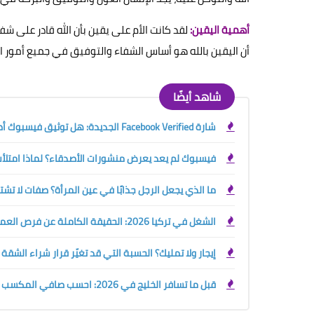
أهمية اليقين:
لقد كانت الأم على يقين بأن الله قادر على ش
أن اليقين بالله هو أساس الشفاء والتوفيق في جميع أمور ال
شاهد أيضًا
شارة Facebook Verified الجديدة: هل توثيق فيسبوك أصبح مجانيًا؟ الفرق بينها وبين العلامة الزرقاء
فيسبوك لم يعد يعرض منشورات الأصدقاء؟ لماذا امتلأت 
ما الذي يجعل الرجل جذابًا في عين المرأة؟ صفات لا تش
الشغل في تركيا 2026: الحقيقة الكاملة عن فرص العمل والرواتب وحقوق الأجانب قبل السفر
إيجار ولا تمليك؟ الحسبة التي قد تغيّر قرار شراء الشقة
قبل ما تسافر الخليج في 2026: احسب صافي المكسب الحقيقي بين السعودية والإمارات والكويت