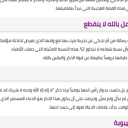
 هذه القصة العجيبة التي نبدأ بتفاصيلها.
ل بالله لا ينقطع
 رسالة من أم تحكي عن تجربة مرت بها مع ولدها الذي تعرض لحادثة مؤلمة
أدت إلى غيبوبته وتأكيد الأطباء بأنه في حالة موت دماغي، وأن نسبة شفاءه لا تتجاوز 2%. هذه النسبة الضئيلة التي جعلت الأطباء
اتها دروساً عظيمة عن قوة الذكر واليقين بالله.
جلست بجوار رأس ابنها يومياً تردد ذكر "لا إله إلا الله وحده لا شريك له، له
م تكلّ ولم تملّ، وحرصت على أن يكون هذا الذكر هو الدعاء المستمر الذي
لوقت، بدأت علامات الحياة تعود إلى جسد ابنها.
يبوبة