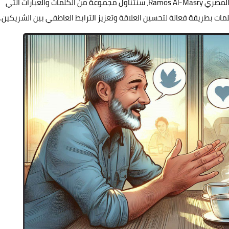
بالتقدير، الحب، والاحترام. في هذا المقال عبر موقع راموس المصري Ramos Al-Masry، سنتناول مجموعة من الكلمات والعبارات التي
ات بطريقة فعالة لتحسين العلاقة وتعزيز الترابط العاطفي بين الشريكين.