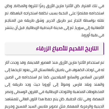
في تلك الفترة، كان الألترا مارين الأزرق رمزًا للثروة والمكانة، وكان
استخدامه مقتصرًا على النخبة بسبب تكلفة استخراجه الباهظة. تم
نقله بواسطة التجار عبر طريق الحرير، وشق طريقه من المناجم
الأفغانية إلى سوريا، ثم إلى مدينة البندقية الإيطالية، قبل أن ينتشر
في بقية أوروبا.
التاريخ القديم للأصباغ الزرقاء
تم استخدام الألترا مارين الأزرق منذ العصور القديمة، وقد وجدت آثار
له في لوحات الكهوف في باميان بأفغانستان التي يعود تاريخها إلى
القرنين السادس والسابع الميلاديين. كما تم استخدامه في الصين
والهند وبلاد فارس، وصولاً إلى أوروبا حيث وجد طريقه إلى
المخطوطات المذهبة واللوحات الإيطالية في القرون الوسطى وعصر
النهضة. وفي تلك الحقبة، كان يتم حفظ هذا اللون الغالي للمشاهد
الدينية والرمزية المهمة، مثل تصوير ملابس السيد المسيح ومريم