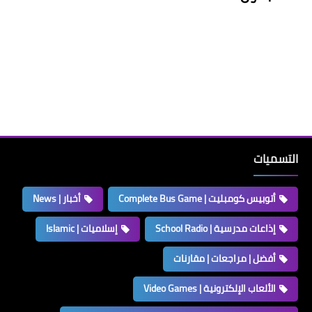
التسميات
أتوبيس كومبليت | Complete Bus Game
أخبار | News
إذاعات مدرسية | School Radio
إسلاميات | Islamic
أفضل | مراجعات | مقارنات
الألعاب الإلكترونية | Video Games