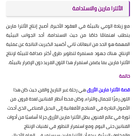
الألترا مارين والاستدامة
مع زيادة الوعي بالبيئة في العقود الأخيرة، أصبح إنتاج الألترا مارين
يتطلب اهتمامًا خاصًا من حيث الاستدامة. أحد الجوانب البيئية
المهمة هو الحد من انبعاثات ثاني أكسيد الكبريت الناتجة عن عملية
الإنتاج. هناك جهود مستمرة لتطوير طرق أكثر صداقة للبيئة لإنتاج
الألترا مارين، بما يضمن استمرار هذا اللون الفريد دون الإضرار بالبيئة.
خاتمة
قصة الألترا مارين الأزرق
هي رحلة عبر التاريخ والفن، حيث كان هذا
اللون رمزًا للجمال والثراء، وكان محط أنظار الفنانين لعدة قرون. من
الأصول النادرة في المناجم الأفغانية إلى البديل الصناعي الذي أحدث
ثورة في عالم الفنون، يظل الألترا مارين الأزرق جزءًا أساسيًا من أدوات
الفنانين حتى اليوم. ومع استمرار التطور في تقنيات الإنتاج
والمخاوف البيئية، يبدو أن الألترا مارين سيستمر في إلهام الأجيال