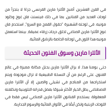
في القرن العشرين، أصبح الألترا مارين الفرنسي جزءًا لا يتجزأ من
لوحات العديد من الفنانين، بما في ذلك فينسنت فان غوخ وكلود
مونيه. في لوحته الشهيرة "حقول القمح مع السرو"، استخدم فان
غوخ الألترا مارين الصناعي لخلق درجات زرقاء عميقة، بينما استعمل
مونيه هذا اللون في لوحاته الخاصة بالزنابق المائية.
الألترا مارين وسوق الفنون الحديثة
حتى يومنا هذا، لا يزال الألترا مارين يحتل مكانة مميزة في عالم
الفنون. على الرغم من أن النسخة الطبيعية لا تزال موجودة ويتم
استخراجها من المناجم في تشيلي والصين، إلا أن الألترا مارين
الاصطناعي يظل الخيار الأكثر شيوعًا بفضل قدراته التلوينية وتكلفته
المعقولة. يستخدم الفنانون الألترا مارين الصناعي ليس فقط في
اللوحات الزيتية ولكن أيضًا في الألوان المائية والرسوم الجدارية.