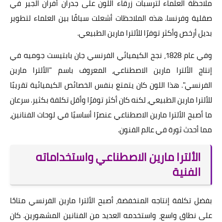
ملاحظة العلماء لترسبات زرقاء اللون على جدران أفران الجير في
صقلية وفرنسا. هذه الملاحظات أشعلت سباقًا بين العلماء لتطوير
بديل أرخص وأكثر توفرًا للألترا مارين الطبيعي.
وفي عام 1828، نجح الكيميائي الفرنسي جان بابتيست جوميه في
إنتاج الألترا مارين الاصطناعي، المعروف باسم "الألترا مارين
الفرنسي". هذا اللون كان يتمتع بنفس الخصائص الكيميائية تقريبًا
للألترا مارين الطبيعي، لكنه كان أكثر توفرًا وأقل تكلفة بكثير. سرعان
ما أصبح الألترا مارين الاصطناعي عنصرًا أساسيًا في لوحات الفنانين،
مما أحدث ثورة في عالم الفنون.
الألترا مارين الاصطناعي واستخداماته
الفنية
بفضل تكلفة إنتاجه المنخفضة، أصبح الألترا مارين الفرنسي متاحًا
على نطاق واسع، واستخدمه العديد من الفنانين المشهورين. كان