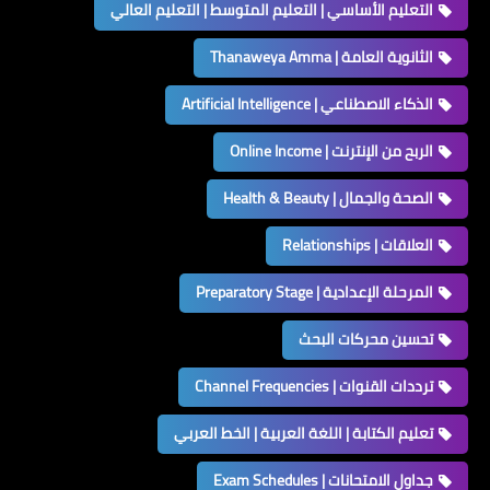
التعليم الأساسي | التعليم المتوسط | التعليم العالي
الثانوية العامة | Thanaweya Amma
الذكاء الاصطناعي | Artificial Intelligence
الربح من الإنترنت | Online Income
الصحة والجمال | Health & Beauty
العلاقات | Relationships
المرحلة الإعدادية | Preparatory Stage
تحسين محركات البحث
ترددات القنوات | Channel Frequencies
تعليم الكتابة | اللغة العربية | الخط العربي
جداول الامتحانات | Exam Schedules