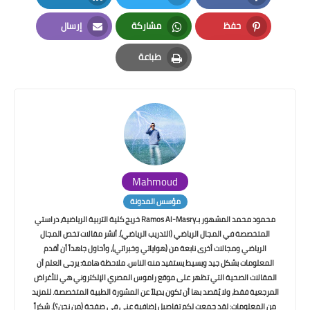
LinkedIn
Twitter
Facebook
حفظ
مشاركة
إرسال
Email
Whatsapp
Pinterest
طباعة
Print
Mahmoud
مؤسس المدونة
محمود محمد المشهور بـRamos Al-Masry خريج كلية التربية الرياضية، دراستي
المتخصصة في المجال الرياضي (التدريب الرياضي). أنشر مقالات تخص المجال
الرياضي ومجالات أخرى نابعة من (هواياتي وخبراتي)، وأحاول جاهداً أن أقدم
المعلومات بشكل جيد وبسيط يستفيد منه الناس. ملاحظة هامة: يرجى العلم أن
المقالات الصحية التي تظهر على موقع راموس المصري الإلكتروني هي للأغراض
المرجعية فقط، ولا يُقصد بها أن تكون بديلاً عن المشورة الطبية المتخصصة. للمزيد
من المعلومات: لقد جمعت لكم تفاصيل إضافية عني في صفحة (من نحن؟). شكراً