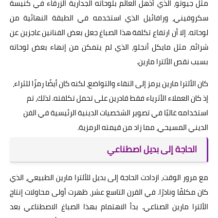
مثل جيوتو، الذي أذهل العالم بلوحاته الجدارية الزرقاء في كنيسة
سكروفيني، ورافائيل الذي استخدمه في الطبقة النهائية من
لوحاته. إلا أن ارتفاع تكلفة هذا الصباغ جعل بعض الفنانين عاجزين عن
شرائه، مثل مايكل أنجلو، الذي لم يتمكن من إنهاء بعض لوحاته
بسبب نقص الألترا مارين.
كان الألترا مارين يرمز إلى النقاء والتواضع، لكنه كان أيضًا رمزًا للثراء،
إذ كان العملاء الأثرياء فقط قادرين على تحمل تكلفته. لذلك، تم
استخدامه غالبًا في تصوير الشخصيات الدينية الرئيسية في الفن
الديني المسيحي، مما زاد من قيمته الرمزية.
الحاجة إلى بديل اصطناعي
مع مرور الوقت، ازدادت الحاجة إلى بديل للألترا مارين الطبيعي، الذي
كان مكلفًا ونادرًا. في القرن التاسع عشر، ظهرت أولى محاولات إنتاج
الألترا مارين الصناعي. بدأ الاهتمام بهذا الصباغ الاصطناعي بعد