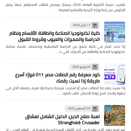
ظهرت نتيجة الثانوية العامة 2026 رسميًا، ويمكن للطلاب الاستعلام عنها برقم
الجلوس عبر رابط وزارة التربية والتعليم لمعرفة …
17 أبريل 2026
كلية تكنولوجيا الصناعة والطاقة: الأقسام ونظام
الدراسة والمميزات والعيوب وشروط القبول
إذا كنت تفكر في كلية تجمع بين الدراسة التطبيقية وتخصصات تقنية، فكلية
تكنولوجيا الصناعة والطاقة من الخيارات التي ت…
29 يونيو 2026
كود معرفة رقم اتصالات مصر 011 فورًا: أسرع
طريقة إذا نسيت رقمك
إذا نسيت رقم خط اتصالات مصر أو اشتريت شريحة جديدة ولا تعرف رقمها، الحل في
خطوة واحدة: افتح لوحة الاتصال، اطلب الكود، …
25 أغسطس 2025
لعبة صلاح الدين: الدليل الشامل لعشاق
Stronghold: Crusader
تُعد لعبة صلاح الدين واحدة من أكثر الألعاب الاستراتيجية شهرة في العالم العربي، إذ