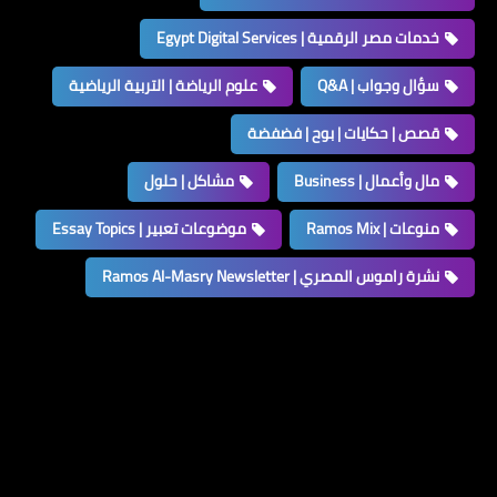
خدمات مصر الرقمية | Egypt Digital Services
سؤال وجواب | Q&A
علوم الرياضة | التربية الرياضية
قصص | حكايات | بوح | فضفضة
مال وأعمال | Business
مشاكل | حلول
منوعات | Ramos Mix
موضوعات تعبير | Essay Topics
نشرة راموس المصري | Ramos Al-Masry Newsletter