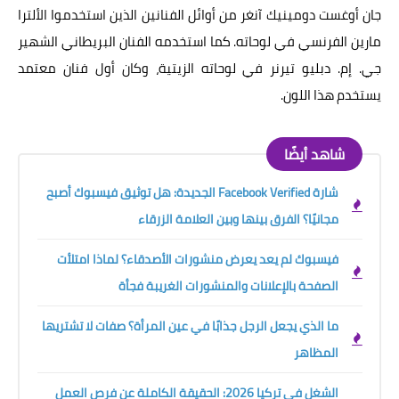
جان أوغست دومينيك آنغر من أوائل الفنانين الذين استخدموا الألترا
مارين الفرنسي في لوحاته. كما استخدمه الفنان البريطاني الشهير
جي. إم. دبليو تيرنر في لوحاته الزيتية، وكان أول فنان معتمد
يستخدم هذا اللون.
شاهد أيضًا
شارة Facebook Verified الجديدة: هل توثيق فيسبوك أصبح
مجانيًا؟ الفرق بينها وبين العلامة الزرقاء
فيسبوك لم يعد يعرض منشورات الأصدقاء؟ لماذا امتلأت
الصفحة بالإعلانات والمنشورات الغريبة فجأة
ما الذي يجعل الرجل جذابًا في عين المرأة؟ صفات لا تشتريها
المظاهر
الشغل في تركيا 2026: الحقيقة الكاملة عن فرص العمل